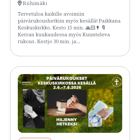
Riihimäki
Tervetuloa kaikille avoimiin
päivärukoushetkiin myös kesällä! Paikkana
Keskuskirkko. Kesto 15 min. 🙏🏻✝️ 🔖
Kerran kuukaudessa myös Kuunteleva
rukous. Kestjo 30 min. ja…
Lue lisää tapahtumasta Kesän rukoushetket Riihimä