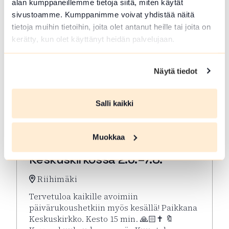
alan kumppaneillemme tietoja siitä, miten käytät
sivustoamme. Kumppanimme voivat yhdistää näitä
tietoja muihin tietoihin, joita olet antanut heille tai joita on
kerätty, kun olet käyttänyt heidän palvelujaan.
Näytä tiedot
Salli kaikki
ELO 07 2026
Muokkaa
Kesän rukoushetket Riihimäen
Keskuskirkossa 2.6.–7.8.
Riihimäki
Tervetuloa kaikille avoimiin
päivärukoushetkiin myös kesällä! Paikkana
Keskuskirkko. Kesto 15 min. 🙏🏻✝️ 🔖