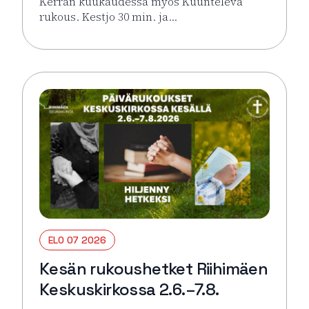
Kerran kuukaudessa myös Kuunteleva
rukous. Kestjo 30 min. ja…
Lue lisää tapahtumasta Kesän rukoushetket Riihimä
ELO 07 2026
Kesän rukoushetket Riihimäen
Keskuskirkossa 2.6.–7.8.