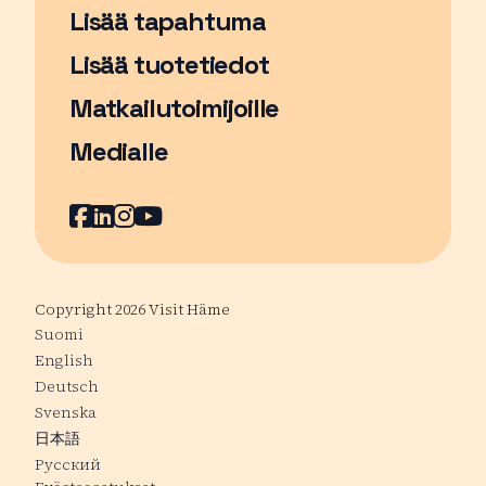
Lisää tapahtuma
Sivu avautuu uudessa ikkunassa
Lisää tuotetiedot
Matkailutoimijoille
Medialle
Facebook
Sivu avautuu uudessa ikkunassa
LinkedIn
Sivu avautuu uudessa ikkunassa
Instagram
Sivu avautuu uudessa ikkunass
YouTube
Sivu avautuu uudessa ikkuna
Copyright 2026 Visit Häme
Suomi
English
Deutsch
Svenska
日本語
Русский