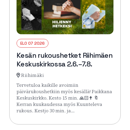
ELO 07 2026
Kesän rukoushetket Riihimäen
Keskuskirkossa 2.6.–7.8.
Riihimäki
Tervetuloa kaikille avoimiin
päivärukoushetkiin myös kesällä! Paikkana
Keskuskirkko. Kesto 15 min. 🙏🏻✝️ 🔖
Kerran kuukaudessa myös Kuunteleva
rukous. Kestjo 30 min. ja…
Lue lisää tapahtumasta Kesän rukoushetket Riihimä