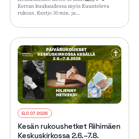
Kerran kuukaudessa myös Kuunteleva
rukous. Kestjo 30 min. ja…
Lue lisää tapahtumasta Kesän rukoushetket Riihimä
ELO 07 2026
Kesän rukoushetket Riihimäen
Keskuskirkossa 2.6.–7.8.