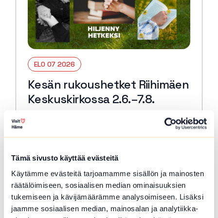
ELO 07 2026
Kesän rukoushetket Riihimäen
Keskuskirkossa 2.6.–7.8.
Riihimäki
Tervetuloa kaikille avoimiin
päivärukoushetkiin myös kesällä! Paikkana
Keskuskirkko. Kesto 15 min. 🙏🏻✝️ 🔖
Tämä sivusto käyttää evästeitä
Kerran kuukaudessa myös Kuunteleva
Käytämme evästeitä tarjoamamme sisällön ja mainosten
rukous. Kestjo 30 min. ja…
räätälöimiseen, sosiaalisen median ominaisuuksien
Lue lisää tapahtumasta Kesän rukoushetket Riihimä
tukemiseen ja kävijämäärämme analysoimiseen. Lisäksi
jaamme sosiaalisen median, mainosalan ja analytiikka-