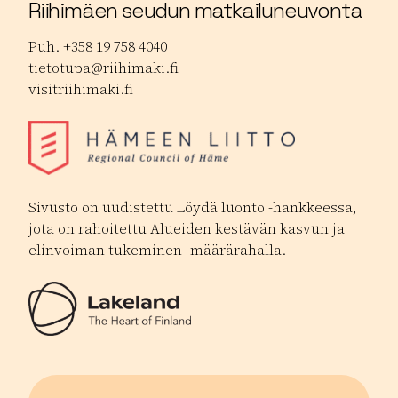
Riihimäen seudun matkailuneuvonta
Puh. +358 19 758 4040
tietotupa@riihimaki.fi
visitriihimaki.fi
Sivusto on uudistettu Löydä luonto -hankkeessa,
jota on rahoitettu Alueiden kestävän kasvun ja
elinvoiman tukeminen -määrärahalla.