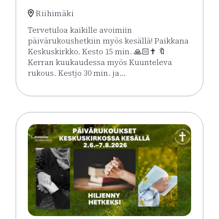
Riihimäki
Tervetuloa kaikille avoimiin
päivärukoushetkiin myös kesällä! Paikkana
Keskuskirkko. Kesto 15 min. 🙏🏻✝️ 🔖
Kerran kuukaudessa myös Kuunteleva
rukous. Kestjo 30 min. ja…
Lue lisää tapahtumasta Kesän rukoushetket Riihimä