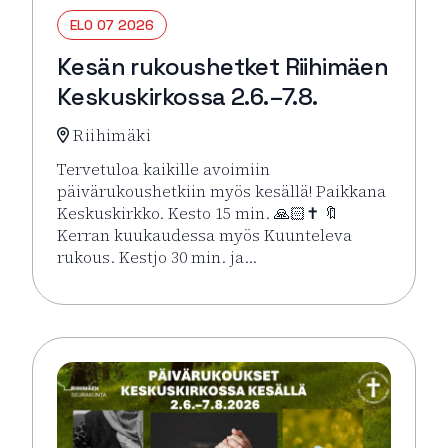
ELO 07 2026
Kesän rukoushetket Riihimäen
Keskuskirkossa 2.6.–7.8.
Riihimäki
Tervetuloa kaikille avoimiin
päivärukoushetkiin myös kesällä! Paikkana
Keskuskirkko. Kesto 15 min. 🙏🏻✝️ 🔖
Kerran kuukaudessa myös Kuunteleva
rukous. Kestjo 30 min. ja…
Lue lisää tapahtumasta Kesän rukoushetket Riihimä