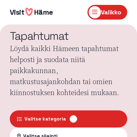
Hyppää
sisältöön
Visit
Häme
Valikko
Tapahtumat
Löydä kaikki Hämeen tapahtumat
helposti ja suodata niitä
paikkakunnan,
matkustusajankohdan tai omien
kiinnostuksen kohteidesi mukaan.
Valitse kategoria
Valitse sijainti