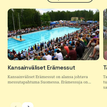
Kansainväliset Erämessut
T
Kansainväliset Erämessut on alansa johtava
T
messutapahtuma Suomessa. Erämessuja on…
t
s
Lue lisää tuotteesta Kansainväliset Erämessut
Lu