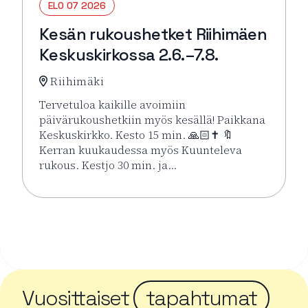
ELO 07 2026
Kesän rukoushetket Riihimäen
Keskuskirkossa 2.6.–7.8.
Riihimäki
Tervetuloa kaikille avoimiin
päivärukoushetkiin myös kesällä! Paikkana
Keskuskirkko. Kesto 15 min. 🙏🏻✝️ 🔖
Kerran kuukaudessa myös Kuunteleva
rukous. Kestjo 30 min. ja…
Lue lisää tapahtumasta Kesän rukoushetket Riihimä
Vuosittaiset
tapahtumat