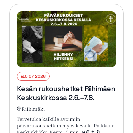
ELO 07 2026
Kesän rukoushetket Riihimäen
Keskuskirkossa 2.6.–7.8.
Riihimäki
Tervetuloa kaikille avoimiin
päivärukoushetkiin myös kesällä! Paikkana
Keskuskirkko. Kesto 15 min. 🙏🏻✝️ 🔖