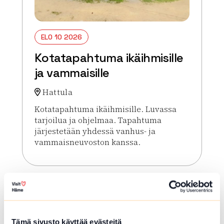
ELO 10 2026
Kotatapahtuma ikäihmisille
ja vammaisille
Hattula
Kotatapahtuma ikäihmisille. Luvassa
tarjoilua ja ohjelmaa. Tapahtuma
järjestetään yhdessä vanhus- ja
vammaisneuvoston kanssa.
Lue lisää tapahtumasta Kotatapahtuma ikäihmisill
Tämä sivusto käyttää evästeitä