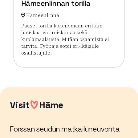
Hämeenlinnan torilla
Hämeenlinna
Pääset torilla kokeilemaan erittäin
hauskaa Väriroiskintaa sekä
kuplamaalausta. Mitään osaamista ei
tarvita. Työpaja sopii eri-ikäisille
osallistujille.
Lue lisää tapahtumasta Väriroiskinta Meets Bubbl
Visit
Häme
Forssan seudun matkailuneuvonta