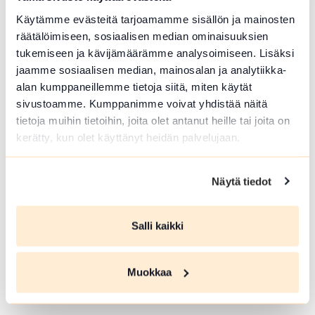
Käytämme evästeitä tarjoamamme sisällön ja mainosten
räätälöimiseen, sosiaalisen median ominaisuuksien
tukemiseen ja kävijämäärämme analysoimiseen. Lisäksi
jaamme sosiaalisen median, mainosalan ja analytiikka-
alan kumppaneillemme tietoja siitä, miten käytät
ELO 10 2026
sivustoamme. Kumppanimme voivat yhdistää näitä
tietoja muihin tietoihin, joita olet antanut heille tai joita on
Virkeyttä Viikkoon
kerätty, kun olet käyttänyt heidän palvelujaan.
(parittomat viikot)
Hämeenlinna
Näytä tiedot
Vaihdetaan ajatuksia, puuhaillaan ja
pelataan ryhmän toiveiden mukaisesti.
Salli kaikki
Kaikille avoin ja maksuton ryhmä
Jukolassa, tervetuloa mukaan Pysäkin
toimintaan!
Muokkaa
Lue lisää tapahtumasta Virkeyttä Viikkoon (paritt