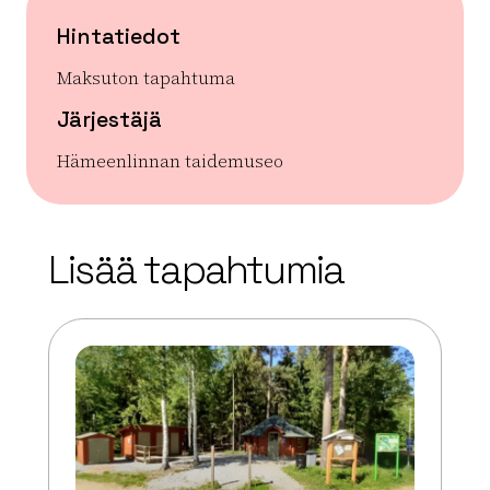
Hintatiedot
Maksuton tapahtuma
Järjestäjä
Hämeenlinnan taidemuseo
| ©
Leaflet
OpenStreetMap
+
Lisää tapahtumia
−