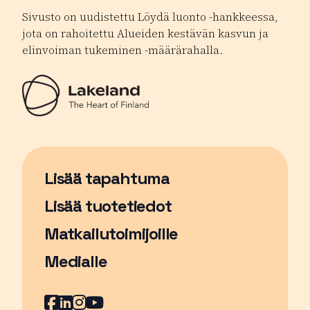
Sivusto on uudistettu Löydä luonto -hankkeessa,
jota on rahoitettu Alueiden kestävän kasvun ja
elinvoiman tukeminen -määrärahalla.
Lisää tapahtuma
Sivu avautuu uudessa ikkunassa
Lisää tuotetiedot
Matkailutoimijoille
Medialle
Facebook
Sivu avautuu uudessa ikkunassa
LinkedIn
Sivu avautuu uudessa ikkunassa
Instagram
Sivu avautuu uudessa ikkunass
YouTube
Sivu avautuu uudessa ikkuna