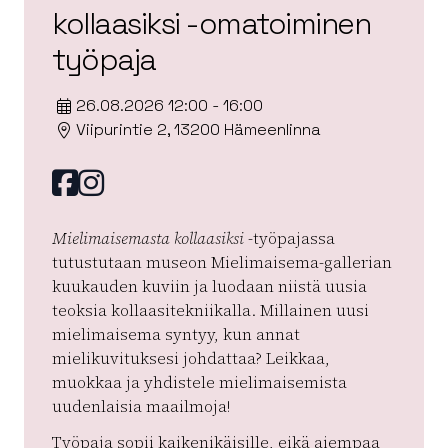
kollaasiksi -omatoiminen
työpaja
26.08.2026 12:00 - 16:00
Viipurintie 2, 13200 Hämeenlinna
Facebook
instagram
Mielimaisemasta kollaasiksi
-työpajassa
tutustutaan museon Mielimaisema-gallerian
kuukauden kuviin ja luodaan niistä uusia
teoksia kollaasitekniikalla. Millainen uusi
mielimaisema syntyy, kun annat
mielikuvituksesi johdattaa? Leikkaa,
muokkaa ja yhdistele mielimaisemista
uudenlaisia maailmoja!
Työpaja sopii kaikenikäisille, eikä aiempaa