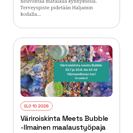
neuvontaa matalalla kynnyksellä.
Terveyspiste pidetään Haljamin
kodalla...
Lue lisää tapahtumasta Hattulan SPR Terveyspiste
ELO 10 2026
Väriroiskinta Meets Bubble
-Ilmainen maalaustyöpaja