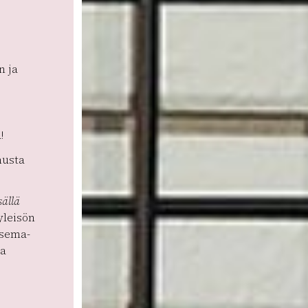
n ja
!
musta
sällä
yleisön
isema-
ka