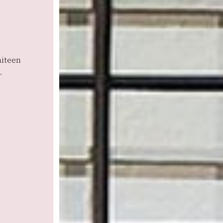
aiteen
.