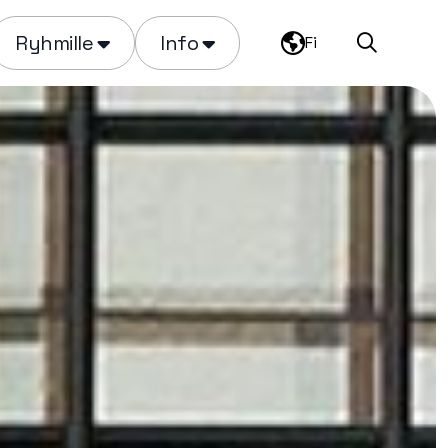
Ryhmille
Info
Fi
Haku