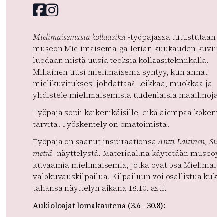
Facebook
instagram
Mielimaisemasta kollaasiksi
-työpajassa tutustutaan
museon Mielimaisema-gallerian kuukauden kuvii
luodaan niistä uusia teoksia kollaasitekniikalla.
Millainen uusi mielimaisema syntyy, kun annat
mielikuvituksesi johdattaa? Leikkaa, muokkaa ja
yhdistele mielimaisemista uudenlaisia maailmoja
Työpaja sopii kaikenikäisille, eikä aiempaa koke
tarvita. Työskentely on omatoimista.
Työpaja on saanut inspiraationsa
Antti Laitinen,
Si
metsä
-näyttelystä. Materiaalina käytetään museo
kuvaamia mielimaisemia, jotka ovat osa Mielima
valokuvauskilpailua. Kilpailuun voi osallistua ku
tahansa näyttelyn aikana 18.10. asti.
Aukioloajat lomakautena (3.6– 30.8):