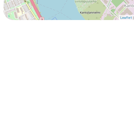
|
Leaflet