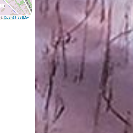
 ©
OpenStreetMap