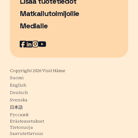
Lisää tuotetiedot
Matkailutoimijoille
Medialle
Facebook
Sivu avautuu uudessa ikkunassa
LinkedIn
Sivu avautuu uudessa ikkunassa
Instagram
Sivu avautuu uudessa ikkunass
YouTube
Sivu avautuu uudessa ikkuna
Copyright 2026 Visit Häme
Suomi
English
Deutsch
Svenska
日本語
Русский
Evästeasetukset
Tietosuoja
Saavutettavuus