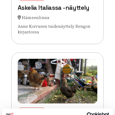
Askelia Italiassa -näyttely
Hämeenlinna
Anne Koivusen taidenäyttely Rengon
kirjastossa
Lue lisää tapahtumasta Askelia Italiassa -näyttely
ELO 07 2026