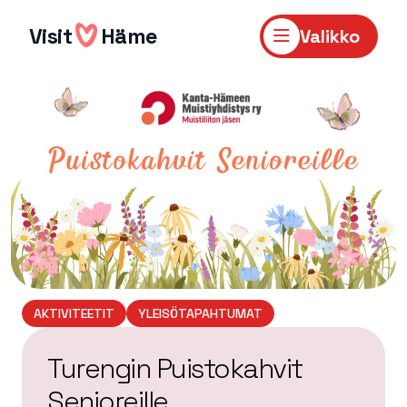
Hyppää
sisältöön
Visit
Häme
Valikko
AKTIVITEETIT
YLEISÖTAPAHTUMAT
Turengin Puistokahvit
Senioreille