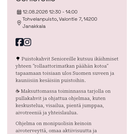
12.08.2026 12:30 - 14:00
Tohvelanpuisto, Valontie 7, 14200
Janakkala
Facebook
instagram
🌳 Puistokahvit Senioreille kutsuu ikäihmiset
yhteen ”rollaattorimatkan päähän kotoa”
tapaamaan toisiaan ulos Suomen suveen ja
kauniisiin kesäisiin puistoihin.
☕️ Maksuttomassa toiminnassa tarjolla on
pullakahvit ja ohjattua ohjelmaa, kuten
keskustelua, visailua, pientä jumppaa,
aivotreeniä ja yhteislaulua.
Ohjelma on monipuolisin keinoin
aivoterveyttä, omaa aktiivisuutta ja