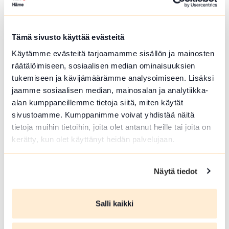
Kesäkirppis Hämeen
Härkätie 12. kesäkausi
Tämä sivusto käyttää evästeitä
Hämeenlinna
Käytämme evästeitä tarjoamamme sisällön ja mainosten
räätälöimiseen, sosiaalisen median ominaisuuksien
Kesäkirppis Hämeen Härkätie 12.
kesäkausi. Kierrätys-ja keräilyhengessä
tukemiseen ja kävijämäärämme analysoimiseen. Lisäksi
maaseudulla, piipahda vaikka jäätelölle.
jaamme sosiaalisen median, mainosalan ja analytiikka-
Kuuntelemaan eläinten ääniä ja
alan kumppaneillemme tietoja siitä, miten käytät
tapaamaan vanhoja tuttuja.
sivustoamme. Kumppanimme voivat yhdistää näitä
tietoja muihin tietoihin, joita olet antanut heille tai joita on
Lue lisää tapahtumasta Kesäkirppis Hämeen Härkä
kerätty, kun olet käyttänyt heidän palvelujaan.
Näytä tiedot
Salli kaikki