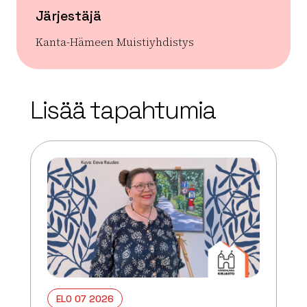
Järjestäjä
Kanta-Hämeen Muistiyhdistys
| ©
Leaflet
OpenStreetMap
+
Lisää tapahtumia
−
ELO 07 2026