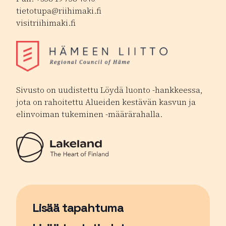
tietotupa@riihimaki.fi
visitriihimaki.fi
Sivusto on uudistettu Löydä luonto -hankkeessa,
jota on rahoitettu Alueiden kestävän kasvun ja
elinvoiman tukeminen -määrärahalla.
Lisää tapahtuma
Sivu avautuu uudessa ikkunassa