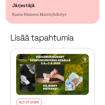
Järjestäjä
Kanta-Hämeen Muistiyhdistys
| ©
Leaflet
OpenStreetMap
+
Lisää tapahtumia
−
ELO 07 2026