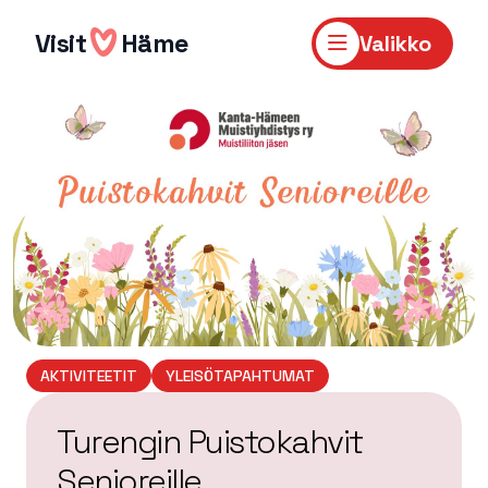
Hyppää
sisältöön
Visit
Häme
Valikko
AKTIVITEETIT
YLEISÖTAPAHTUMAT
Turengin Puistokahvit
Senioreille