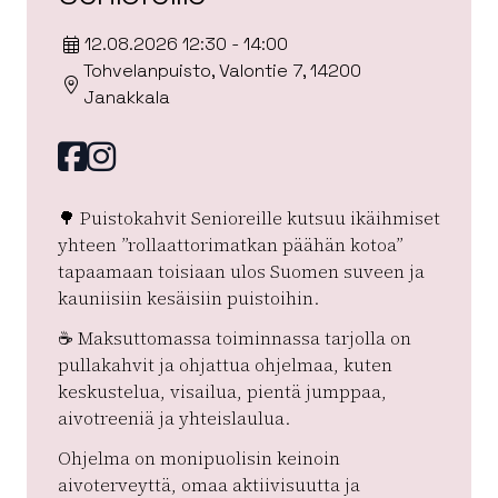
12.08.2026 12:30 - 14:00
Tohvelanpuisto, Valontie 7, 14200
Janakkala
Facebook
instagram
🌳 Puistokahvit Senioreille kutsuu ikäihmiset
yhteen ”rollaattorimatkan päähän kotoa”
tapaamaan toisiaan ulos Suomen suveen ja
kauniisiin kesäisiin puistoihin.
☕️ Maksuttomassa toiminnassa tarjolla on
pullakahvit ja ohjattua ohjelmaa, kuten
keskustelua, visailua, pientä jumppaa,
aivotreeniä ja yhteislaulua.
Ohjelma on monipuolisin keinoin
aivoterveyttä, omaa aktiivisuutta ja