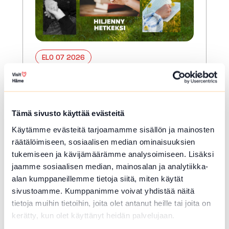
ELO 07 2026
Kesän rukoushetket
Riihimäen Keskuskirkossa
2.6.–7.8.
Tämä sivusto käyttää evästeitä
Riihimäki
Käytämme evästeitä tarjoamamme sisällön ja mainosten
räätälöimiseen, sosiaalisen median ominaisuuksien
Tervetuloa kaikille avoimiin
tukemiseen ja kävijämäärämme analysoimiseen. Lisäksi
päivärukoushetkiin myös kesällä!
jaamme sosiaalisen median, mainosalan ja analytiikka-
Paikkana Keskuskirkko. Kesto 15 min.
alan kumppaneillemme tietoja siitä, miten käytät
🙏🏻✝️ 🔖Kerran kuukaudessa myös
Kuunteleva rukous. Kestjo 30 min. ja...
sivustoamme. Kumppanimme voivat yhdistää näitä
tietoja muihin tietoihin, joita olet antanut heille tai joita on
Lue lisää tapahtumasta Kesän rukoushetket Riihim
kerätty, kun olet käyttänyt heidän palvelujaan.