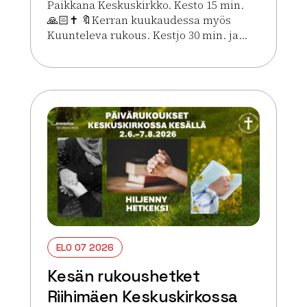
Paikkana Keskuskirkko. Kesto 15 min.
🙏🏻✝️ 🔖Kerran kuukaudessa myös
Kuunteleva rukous. Kestjo 30 min. ja...
Lue lisää tapahtumasta Kesän rukoushetket Riihim
ELO 07 2026
Kesän rukoushetket
Riihimäen Keskuskirkossa