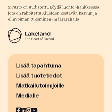
Sivusto on uudistettu Löydä luonto -hankkeessa,
jota on rahoitettu Alueiden kestävän kasvun ja
elinvoiman tukeminen -määrärahalla.
Lisää tapahtuma
Sivu avautuu uudessa ikkunassa
Lisää tuotetiedot
Matkailutoimijoille
Medialle