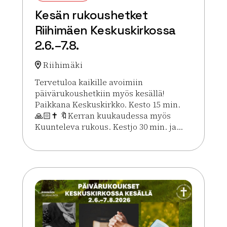
Kesän rukoushetket
Riihimäen Keskuskirkossa
2.6.–7.8.
Riihimäki
Tervetuloa kaikille avoimiin
päivärukoushetkiin myös kesällä!
Paikkana Keskuskirkko. Kesto 15 min.
🙏🏻✝️ 🔖Kerran kuukaudessa myös
Kuunteleva rukous. Kestjo 30 min. ja...
Lue lisää tapahtumasta Kesän rukoushetket Riihim