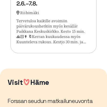
2.6.–7.8.
Riihimäki
Tervetuloa kaikille avoimiin
päivärukoushetkiin myös kesällä!
Paikkana Keskuskirkko. Kesto 15 min.
🙏🏻✝️ 🔖Kerran kuukaudessa myös
Kuunteleva rukous. Kestjo 30 min. ja...
Lue lisää tapahtumasta Kesän rukoushetket Riihim
Visit
Häme
Forssan seudun matkailuneuvonta