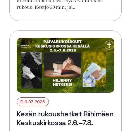
Kerran kuukaudessa myös Kuunteleva
rukous. Kestjo 30 min. ja…
Lue lisää tapahtumasta Kesän rukoushetket Riihimä
ELO 07 2026
Kesän rukoushetket Riihimäen
Keskuskirkossa 2.6.–7.8.