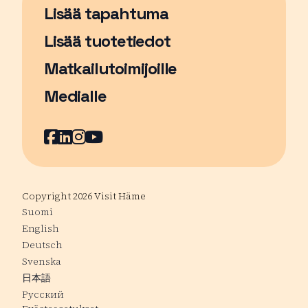
Lisää tapahtuma
Sivu avautuu uudessa ikkunassa
Lisää tuotetiedot
Matkailutoimijoille
Medialle
Facebook
Sivu avautuu uudessa ikkunassa
LinkedIn
Sivu avautuu uudessa ikkunassa
Instagram
Sivu avautuu uudessa ikkunass
YouTube
Sivu avautuu uudessa ikkuna
Copyright 2026 Visit Häme
Suomi
English
Deutsch
Svenska
日本語
Русский