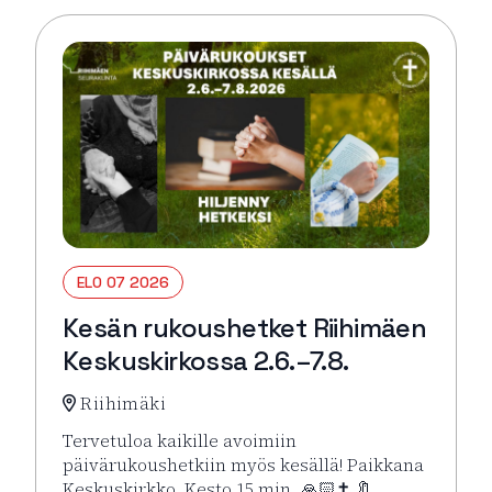
ELO 07 2026
Kesän rukoushetket Riihimäen
Keskuskirkossa 2.6.–7.8.
Riihimäki
Tervetuloa kaikille avoimiin
päivärukoushetkiin myös kesällä! Paikkana
Keskuskirkko. Kesto 15 min. 🙏🏻✝️ 🔖