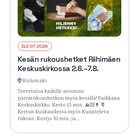
ELO 07 2026
Kesän rukoushetket Riihimäen
Keskuskirkossa 2.6.–7.8.
Riihimäki
Tervetuloa kaikille avoimiin
päivärukoushetkiin myös kesällä! Paikkana
Keskuskirkko. Kesto 15 min. 🙏🏻✝️ 🔖
Kerran kuukaudessa myös Kuunteleva
rukous. Kestjo 30 min. ja…
Lue lisää tapahtumasta Kesän rukoushetket Riihimä