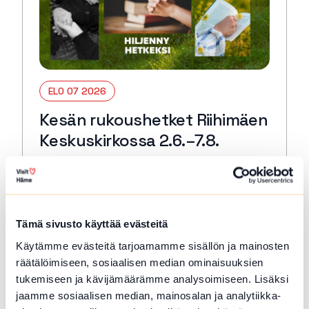
ELO 07 2026
Kesän rukoushetket Riihimäen
Keskuskirkossa 2.6.–7.8.
Riihimäki
Tervetuloa kaikille avoimiin
päivärukoushetkiin myös kesällä! Paikkana
Keskuskirkko. Kesto 15 min. 🙏🏻✝️ 🔖
Tämä sivusto käyttää evästeitä
Kerran kuukaudessa myös Kuunteleva
Käytämme evästeitä tarjoamamme sisällön ja mainosten
rukous. Kestjo 30 min. ja…
räätälöimiseen, sosiaalisen median ominaisuuksien
Lue lisää tapahtumasta Kesän rukoushetket Riihimä
tukemiseen ja kävijämäärämme analysoimiseen. Lisäksi
jaamme sosiaalisen median, mainosalan ja analytiikka-