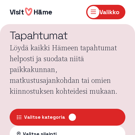
Hyppää
sisältöön
Visit
Häme
Valikko
Tapahtumat
Löydä kaikki Hämeen tapahtumat
helposti ja suodata niitä
paikkakunnan,
matkustusajankohdan tai omien
kiinnostuksen kohteidesi mukaan.
Valitse kategoria
Valitse sijainti