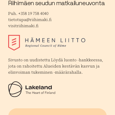
Riihimäen seudun matkailuneuvonta
Puh. +358 19 758 4040
tietotupa@riihimaki.fi
visitriihimaki.fi
Sivusto on uudistettu Löydä luonto -hankkeessa,
jota on rahoitettu Alueiden kestävän kasvun ja
elinvoiman tukeminen -määrärahalla.