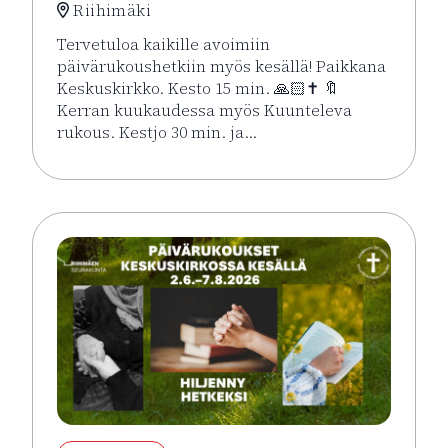
Riihimäki
Tervetuloa kaikille avoimiin
päivärukoushetkiin myös kesällä! Paikkana
Keskuskirkko. Kesto 15 min. 🙏🏻✝️ 🔖
Kerran kuukaudessa myös Kuunteleva
rukous. Kestjo 30 min. ja…
Lue lisää tapahtumasta Kesän rukoushetket Riihimä