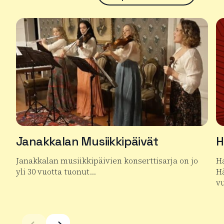
Janakkalan Musiikkipäivät
H
Janakkalan musiikkipäivien konserttisarja on jo
Ha
yli 30 vuotta tuonut…
Hä
v
Lue lisää tuotteesta Janakkalan Musiikkipäivät
Lu