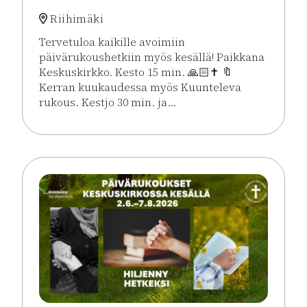
Riihimäki
Tervetuloa kaikille avoimiin
päivärukoushetkiin myös kesällä! Paikkana
Keskuskirkko. Kesto 15 min. 🙏🏻✝️ 🔖
Kerran kuukaudessa myös Kuunteleva
rukous. Kestjo 30 min. ja…
Lue lisää tapahtumasta Kesän rukoushetket Riihimä