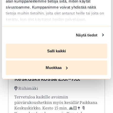
alan kumppaneillemme tietoja siitä, miten käytät
sivustoamme. Kumppanimme voivat yhdistää näitä
tietoja muihin tietoihin, joita olet antanut heille tai joita on
kerätty, kun olet käyttänyt heidän palvelujaan.
Näytä tiedot
Salli kaikki
ELO 07 2026
Muokkaa
Kesän rukoushetket Riihimäen
Keskuskirkossa 2.6.–7.8.
Riihimäki
Tervetuloa kaikille avoimiin
päivärukoushetkiin myös kesällä! Paikkana
Keskuskirkko. Kesto 15 min. 🙏🏻✝️ 🔖