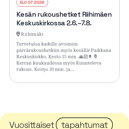
ELO 07 2026
Kesän rukoushetket Riihimäen
Keskuskirkossa 2.6.–7.8.
Riihimäki
Tervetuloa kaikille avoimiin
päivärukoushetkiin myös kesällä! Paikkana
Keskuskirkko. Kesto 15 min. 🙏🏻✝️ 🔖
Kerran kuukaudessa myös Kuunteleva
rukous. Kestjo 30 min. ja…
Lue lisää tapahtumasta Kesän rukoushetket Riihimä
Vuosittaiset
tapahtumat