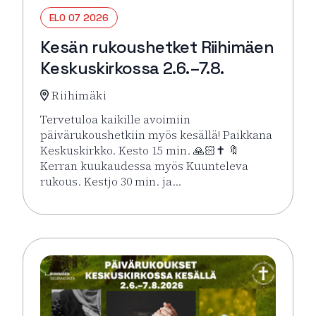
ELO 07 2026
Kesän rukoushetket Riihimäen
Keskuskirkossa 2.6.–7.8.
Riihimäki
Tervetuloa kaikille avoimiin
päivärukoushetkiin myös kesällä! Paikkana
Keskuskirkko. Kesto 15 min. 🙏🏻✝️ 🔖
Kerran kuukaudessa myös Kuunteleva
rukous. Kestjo 30 min. ja…
Lue lisää tapahtumasta Kesän rukoushetket Riihimä