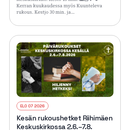
Kerran kuukaudessa myös Kuunteleva
rukous. Kestjo 30 min. ja…
Lue lisää tapahtumasta Kesän rukoushetket Riihimä
ELO 07 2026
Kesän rukoushetket Riihimäen
Keskuskirkossa 2.6.–7.8.