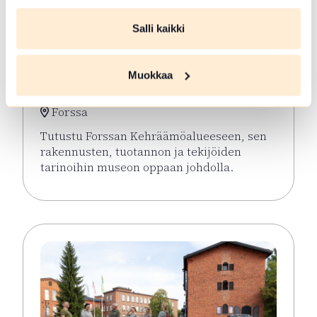
Salli kaikki
ELO 06 2026
Opastetut
Muokkaa
Kehräämökierrokset
Forssa
Tutustu Forssan Kehräämöalueeseen, sen
rakennusten, tuotannon ja tekijöiden
tarinoihin museon oppaan johdolla.
Lue lisää tapahtumasta Opastetut Kehräämökierro