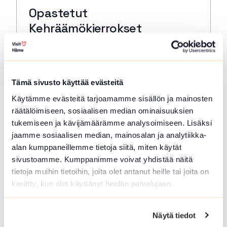
Opastetut
Kehräämökierrokset
Forssa
Tutustu Forssan Kehräämöalueeseen, sen
rakennusten, tuotannon ja tekijöiden
Tämä sivusto käyttää evästeitä
tarinoihin museon oppaan johdolla.
Käytämme evästeitä tarjoamamme sisällön ja mainosten
Lue lisää tapahtumasta Opastetut Kehräämökierro
räätälöimiseen, sosiaalisen median ominaisuuksien
tukemiseen ja kävijämäärämme analysoimiseen. Lisäksi
jaamme sosiaalisen median, mainosalan ja analytiikka-
alan kumppaneillemme tietoja siitä, miten käytät
sivustoamme. Kumppanimme voivat yhdistää näitä
tietoja muihin tietoihin, joita olet antanut heille tai joita on
kerätty, kun olet käyttänyt heidän palvelujaan.
Näytä tiedot