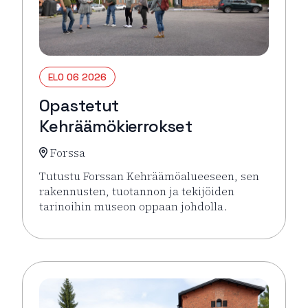
ELO 06 2026
Opastetut
Kehräämökierrokset
Forssa
Tutustu Forssan Kehräämöalueeseen, sen
rakennusten, tuotannon ja tekijöiden
tarinoihin museon oppaan johdolla.
Lue lisää tapahtumasta Opastetut Kehräämökierro