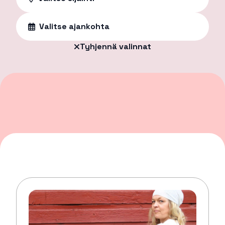
Valitse ajankohta
Tyhjennä valinnat