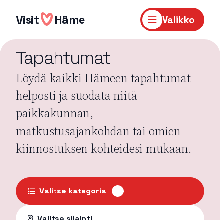
Hyppää
sisältöön
Visit
Häme
Valikko
Tapahtumat
Löydä kaikki Hämeen tapahtumat
helposti ja suodata niitä
paikkakunnan,
matkustusajankohdan tai omien
kiinnostuksen kohteidesi mukaan.
Valitse kategoria
Valitse sijainti