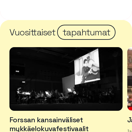
Vuosittaiset
tapahtumat
Forssan kansainväliset
J
mykkäelokuvafestivaalit
J