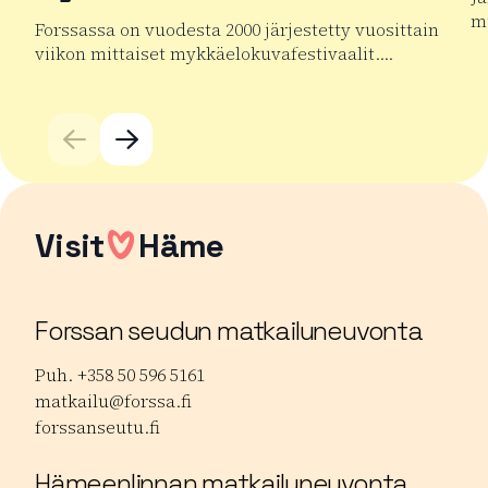
mu
Forssassa on vuodesta 2000 järjestetty vuosittain
viikon mittaiset mykkäelokuvafestivaalit….
Lu
Lue lisää tuotteesta Forssan kansainväliset mykkäelok
Visit
Häme
Forssan seudun matkailuneuvonta
Puh. +358 50 596 5161
matkailu@forssa.fi
forssanseutu.fi
Hämeenlinnan matkailuneuvonta