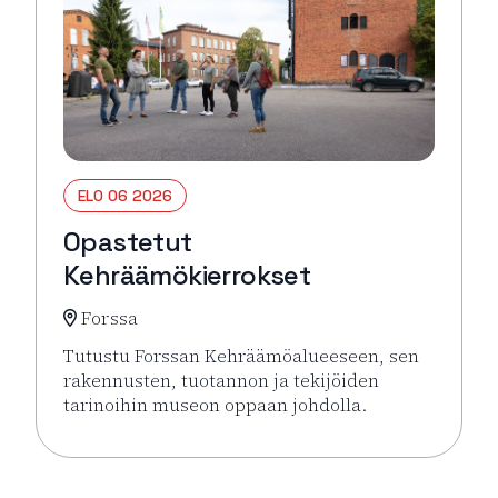
ELO 06 2026
Opastetut
Kehräämökierrokset
Forssa
Tutustu Forssan Kehräämöalueeseen, sen
rakennusten, tuotannon ja tekijöiden
tarinoihin museon oppaan johdolla.
Lue lisää tapahtumasta Opastetut Kehräämökierro