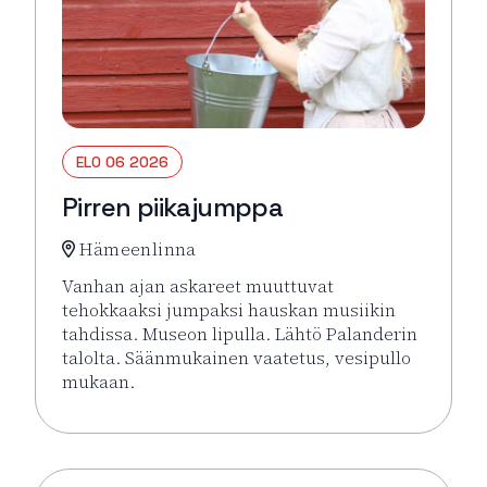
ELO 06 2026
Pirren piikajumppa
Hämeenlinna
Vanhan ajan askareet muuttuvat
tehokkaaksi jumpaksi hauskan musiikin
tahdissa. Museon lipulla. Lähtö Palanderin
talolta. Säänmukainen vaatetus, vesipullo
mukaan.
Lue lisää tapahtumasta Pirren piikajumppa