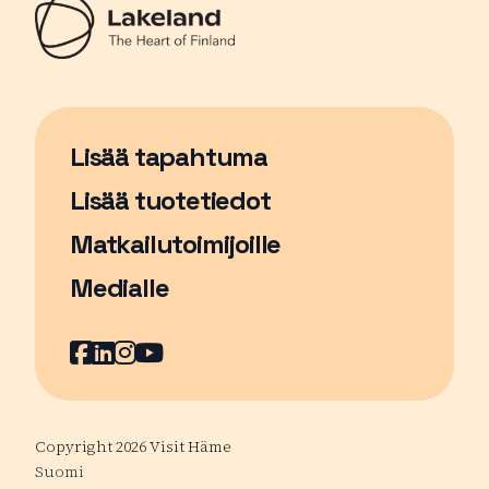
Lisää tapahtuma
Sivu avautuu uudessa ikkunassa
Lisää tuotetiedot
Matkailutoimijoille
Medialle
Facebook
Sivu avautuu uudessa ikkunassa
LinkedIn
Sivu avautuu uudessa ikkunassa
Instagram
Sivu avautuu uudessa ikkunass
YouTube
Sivu avautuu uudessa ikkuna
Copyright 2026 Visit Häme
Suomi