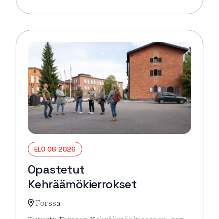
Lue lisää tapahtumasta Pysäkin torikahvit
ELO 06 2026
Opastetut
Kehräämökierrokset
Forssa