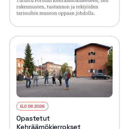
Tutustu Forssan Kehräämöalueeseen, sen
rakennusten, tuotannon ja tekijöiden
tarinoihin museon oppaan johdolla.
Lue lisää tapahtumasta Opastetut Kehräämökierro
ELO 06 2026
Opastetut
Kehräämökierrokset