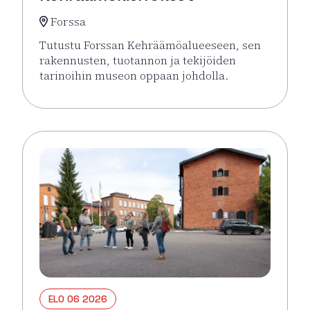
Forssa
Tutustu Forssan Kehräämöalueeseen, sen
rakennusten, tuotannon ja tekijöiden
tarinoihin museon oppaan johdolla.
Lue lisää tapahtumasta Opastetut Kehräämökierro
ELO 06 2026