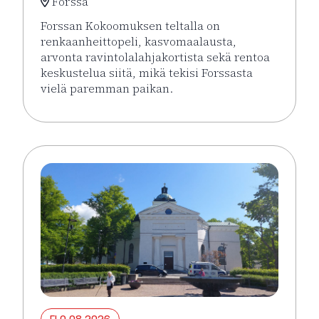
Forssa
Forssan Kokoomuksen teltalla on
renkaanheittopeli, kasvomaalausta,
arvonta ravintolalahjakortista sekä rentoa
keskustelua siitä, mikä tekisi Forssasta
vielä paremman paikan.
Lue lisää tapahtumasta Forssan Kokoomus Holjat tor