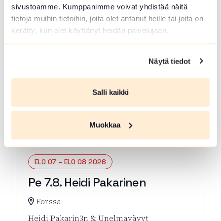
tapahtuma…
sivustoamme. Kumppanimme voivat yhdistää näitä
Lue lisää tapahtumasta HOLJAT 2026: Lauantai
tietoja muihin tietoihin, joita olet antanut heille tai joita on
kerätty, kun olet käyttänyt heidän palvelujaan.
Näytä tiedot
Salli kaikki
Muokkaa
ELO 07 – ELO 08 2026
Pe 7.8. Heidi Pakarinen
Forssa
Heidi Pakarin3n & Unelmavävyt