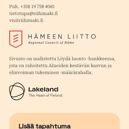
Puh. +358 19 758 4040
tietotupa@riihimaki.fi
visitriihimaki.fi
Sivusto on uudistettu Löydä luonto -hankkeessa,
jota on rahoitettu Alueiden kestävän kasvun ja
elinvoiman tukeminen -määrärahalla.
Lisää tapahtuma
Sivu avautuu uudessa ikkunassa