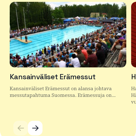
Kansainväliset Erämessut
H
Kansainväliset Erämessut on alansa johtava
Ha
messutapahtuma Suomessa. Erämessuja on…
Hä
v
Lue lisää tuotteesta Kansainväliset Erämessut
Lu