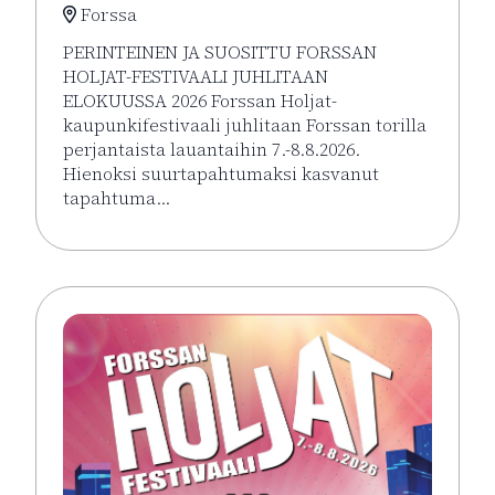
Forssa
PERINTEINEN JA SUOSITTU FORSSAN
HOLJAT-FESTIVAALI JUHLITAAN
ELOKUUSSA 2026 Forssan Holjat-
kaupunkifestivaali juhlitaan Forssan torilla
perjantaista lauantaihin 7.-8.8.2026.
Hienoksi suurtapahtumaksi kasvanut
tapahtuma…
Lue lisää tapahtumasta HOLJAT 2026: Golden VIP L