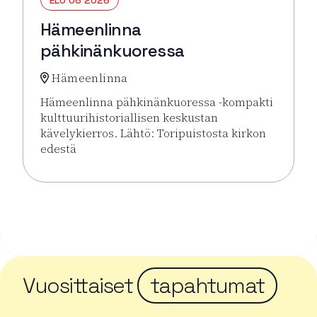
ELO 08 2026
Hämeenlinna
pähkinänkuoressa
Hämeenlinna
Hämeenlinna pähkinänkuoressa -kompakti
kulttuurihistoriallisen keskustan
kävelykierros. Lähtö: Toripuistosta kirkon
edestä
Lue lisää tapahtumasta Hämeenlinna pähkinänkuor
Vuosittaiset
tapahtumat