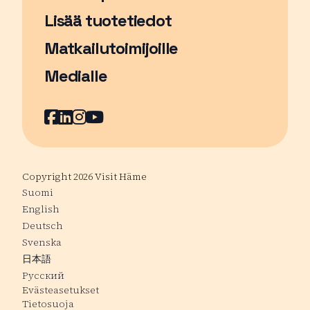
Lisää tuotetiedot
Matkailutoimijoille
Medialle
Facebook
Sivu avautuu uudessa ikkunassa
LinkedIn
Sivu avautuu uudessa ikkunassa
Instagram
Sivu avautuu uudessa ikkunass
YouTube
Sivu avautuu uudessa ikkuna
Copyright 2026 Visit Häme
Suomi
English
Deutsch
Svenska
日本語
Русский
Evästeasetukset
Tietosuoja