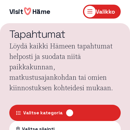
Hyppää
sisältöön
Visit
Häme
Valikko
Tapahtumat
Löydä kaikki Hämeen tapahtumat
helposti ja suodata niitä
paikkakunnan,
matkustusajankohdan tai omien
kiinnostuksen kohteidesi mukaan.
Valitse kategoria
Valitse sijainti