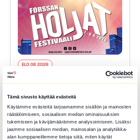
ELO 08 2026
HOLJAT 2026: Lauantai
Forssa
Tämä sivusto käyttää evästeitä
PERINTEINEN JA SUOSITTU FORSSAN
HOLJAT-FESTIVAALI JUHLITAAN
Käytämme evästeitä tarjoamamme sisällön ja mainosten
ELOKUUSSA 2026 Forssan Holjat-
räätälöimiseen, sosiaalisen median ominaisuuksien
kaupunkifestivaali juhlitaan Forssan torilla
tukemiseen ja kävijämäärämme analysoimiseen. Lisäksi
perjantaista lauantaihin 7.-8.8.2026.
jaamme sosiaalisen median, mainosalan ja analytiikka-
Hienoksi suurtapahtumaksi kasvanut
alan kumppaneillemme tietoja siitä, miten käytät