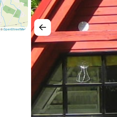
 ©
OpenStreetMap