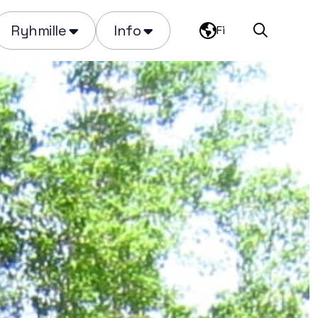
Ryhmille
Info
Fi
Haku