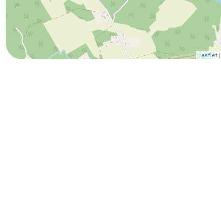
|
Leaflet