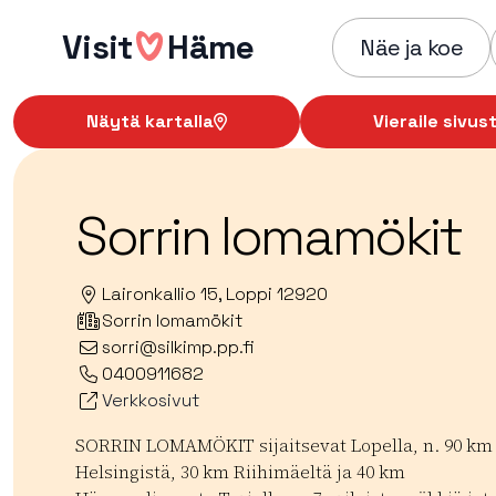
Hyppää
Visit
Häme
sisältöön
Näe ja koe
Näytä kartalla
Vieraile sivust
Sorrin lomamökit
Laironkallio 15, Loppi 12920
Sorrin lomamökit
sorri@silkimp.pp.fi
0400911682
Verkkosivut
SORRIN LOMAMÖKIT sijaitsevat Lopella, n. 90 km
Helsingistä, 30 km Riihimäeltä ja 40 km