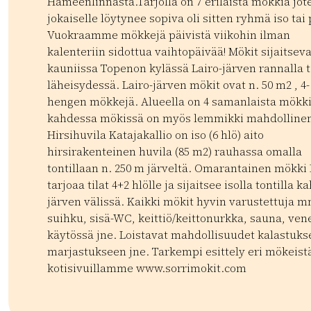
Hämeenlinnasta.Tarjolla on 7 erilaista mökkiä jot
jokaiselle löytynee sopiva oli sitten ryhmä iso tai 
Vuokraamme mökkejä päivistä viikohin ilman
kalenteriin sidottua vaihtopäivää! Mökit sijaitseva
kauniissa Topenon kylässä Lairo-järven rannalla t
läheisydessä. Lairo-järven mökit ovat n. 50 m2 , 4-
hengen mökkejä. Alueella on 4 samanlaista mökki
kahdessa mökissä on myös lemmikki mahdolline
Hirsihuvila Katajakallio on iso (6 hlö) aito
hirsirakenteinen huvila (85 m2) rauhassa omalla
tontillaan n. 250 m järveltä. Omarantainen mökki 
tarjoaa tilat 4+2 hlölle ja sijaitsee isolla tontilla 
järven välissä. Kaikki mökit hyvin varustettuja m
suihku, sisä-WC, keittiö/keittonurkka, sauna, ven
käytössä jne. Loistavat mahdollisuudet kalastuks
marjastukseen jne. Tarkempi esittely eri mökeist
kotisivuillamme www.sorrimokit.com
Kategoriat:
Tyyppi:
accommodation
Mökit