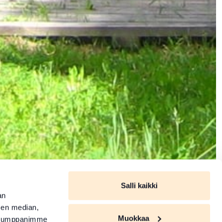
Salli kaikki
an
sen median,
Muokkaa
. Kumppanimme