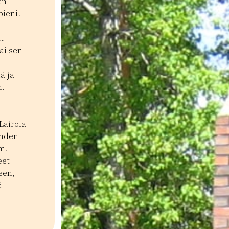
en
pieni.
t
ai sen
ä ja
n.
Lairola
kahden
m.
eet
een,
ä