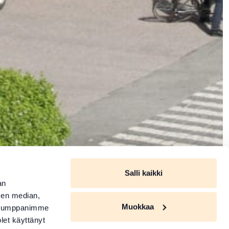
Salli kaikki
an
sen median,
Muokkaa
. Kumppanimme
olet käyttänyt