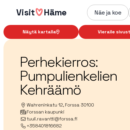
Hyppää
Visit
Häme
sisältöön
Näe ja koe
Näytä kartalla
Vieraile sivust
Perhekierros:
Pumpulienkelien
Kehräämö
Wahreninkatu 12, Forssa 30100
Forssan kaupunki
tuuli.ravantti@forssa.fi
+358401816682