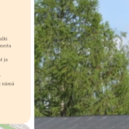
alki
uneita
t ja
?
at nämä
uuriperintö
Kierrokset
Kierrokset
Ohjattu palvelu