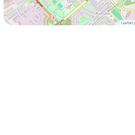
|
Leaflet