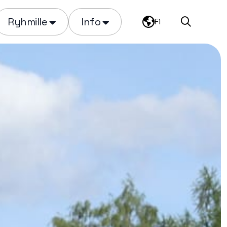
Ryhmille
Info
Fi
Haku