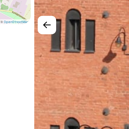
 ©
OpenStreetMap