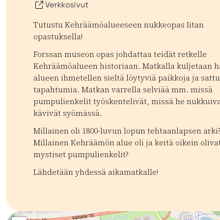
Verkkosivut
Tutustu Kehräämöalueeseen nukkeopas Iitan
opastuksella!
Forssan museon opas johdattaa teidät retkelle
Kehräämöalueen historiaan. Matkalla kuljetaan h
alueen ihmetellen sieltä löytyviä paikkoja ja satt
tapahtumia. Matkan varrella selviää mm. missä
pumpulienkelit työskentelivät, missä he nukkuiva
kävivät syömässä.
Millainen oli 1800-luvun lopun tehtaanlapsen arki
Millainen Kehräämön alue oli ja keitä oikein oliv
mystiset pumpulienkelit?
Lähdetään yhdessä aikamatkalle!
Kategoriat:
Tyyppi:
experience
Nähtävyys lapsille
Lapsiperheet
Kultt