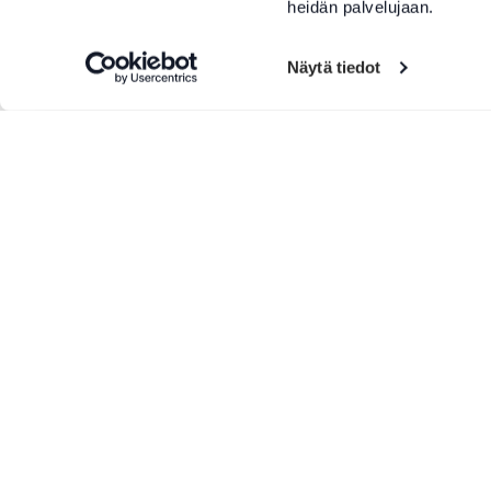
heidän palvelujaan.
Näytä tiedot
Lisää tuotteita
Eräs Teatteri
SFC Va