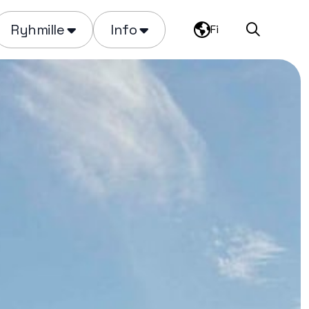
Ryhmille
Info
Fi
Haku