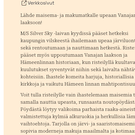
Verkkosivut
Lähde maisema- ja makumatkalle upeaan Vanaja
laaksoon!
M/S Silver Sky -laivan kyydissä pääset hetkeksi
kaupungin vilskeestä ihailemaan upeaa järviluon
sekä rentoutumaan ja nauttimaan hetkestä. Ristei
pääset myös uppoutumaan Vanajan laakson ja
Hämeenlinnan historiaan, kun risteilyllä kuultava
kuulutukset syventyvät niihin sekä laivalta nähtä
kohteisiin. Ihastele komeita harjuja, historiallisia
kirkkoja ja vaikutu Hämeen linnan mahtipontisuu
Voit tulla risteilylle vain ihastelemaan maisemia t
samalla nauttia upeasta, runsaasta noutopöydäst
Pöydästä löytyy valikoima parhaista raaka-aineis
valmistettuja kylmiä alkuruokia ja herkullisia lä
vaihtoehtoja. Tarjolla on järvi- ja saaristomaisemi
sopivia moderneja makuja maailmalta ja kotimaa