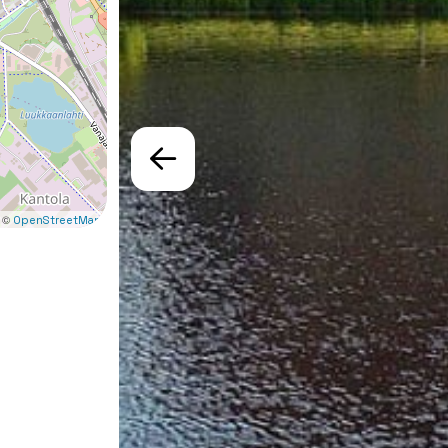
 ©
OpenStreetMap