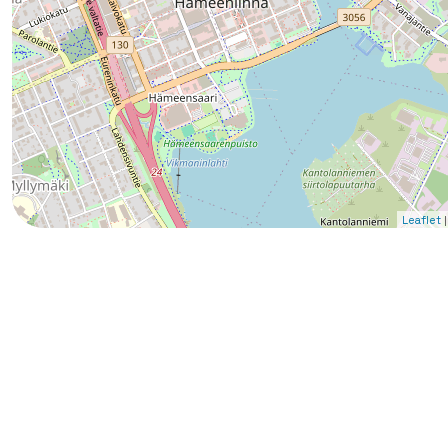
|
Leaflet