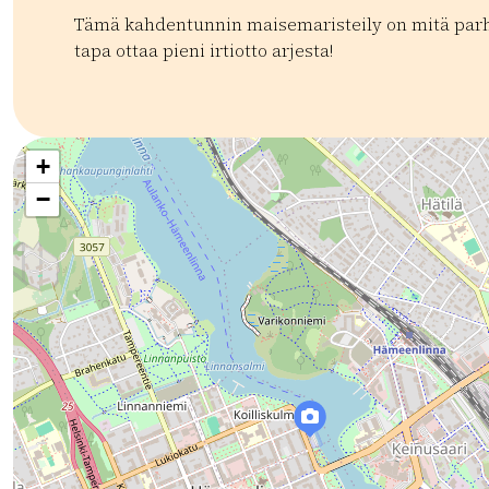
Tämä kahdentunnin maisemaristeily on mitä par
tapa ottaa pieni irtiotto arjesta!
Kategoriat:
Tyyppi:
experience
Risteilyt ja lautat
Kierrokset
Veneily j
+
−