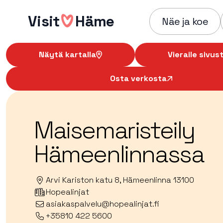
Hyppää
Visit
Häme
sisältöön
Näe ja koe
Näytä kartalla
Vieraile sivust
Osta verkosta
Maisemaristeily
Hämeenlinnassa
Arvi Kariston katu 8, Hämeenlinna 13100
Hopealinjat
asiakaspalvelu@hopealinjat.fi
+35810 422 5600