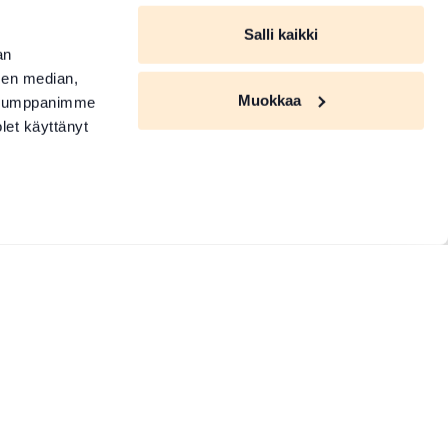
Salli kaikki
an
sen median,
Muokkaa
. Kumppanimme
olet käyttänyt