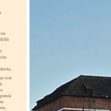
n
toa
lyllä
t
viin
desta.
ai voit
ä.
ta
mpimiä
in
sta.