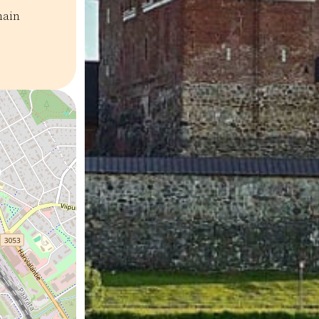
hain
a purjehdus
Kierrokset