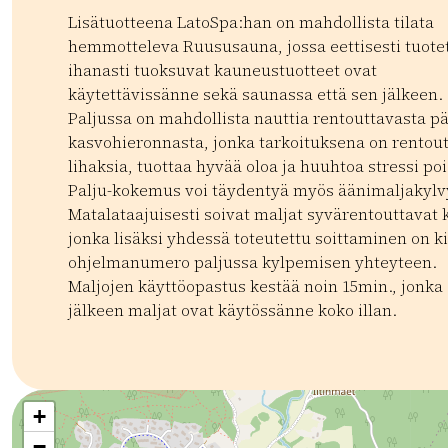
Lisätuotteena LatoSpa:han on mahdollista tilata
hemmotteleva Ruususauna, jossa eettisesti tuotet
ihanasti tuoksuvat kauneustuotteet ovat
käytettävissänne sekä saunassa että sen jälkeen.
Paljussa on mahdollista nauttia rentouttavasta pä
kasvohieronnasta, jonka tarkoituksena on rentou
lihaksia, tuottaa hyvää oloa ja huuhtoa stressi poi
Palju-kokemus voi täydentyä myös äänimaljakylvy
Matalataajuisesti soivat maljat syvärentouttavat 
jonka lisäksi yhdessä toteutettu soittaminen on k
ohjelmanumero paljussa kylpemisen yhteyteen.
Maljojen käyttöopastus kestää noin 15min., jonka
jälkeen maljat ovat käytössänne koko illan.
Kategoriat:
Tyyppi:
experience
Saunat
+
−