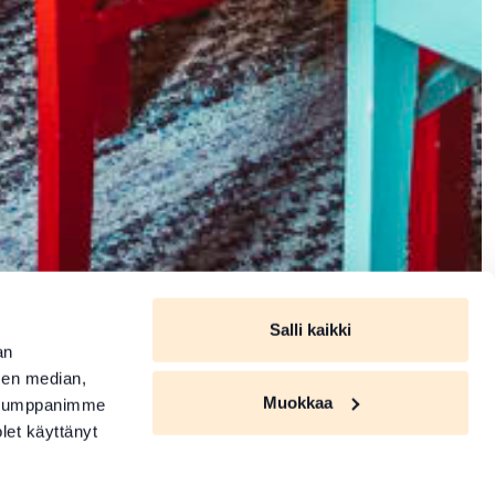
Salli kaikki
an
sen median,
Muokkaa
. Kumppanimme
olet käyttänyt