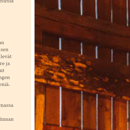
lutila
an
isen
ilevät
re ja
ut
engen
eniä.
omassa
linnan