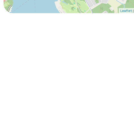
|
Leaflet