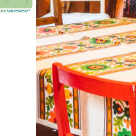
 ©
OpenStreetMap