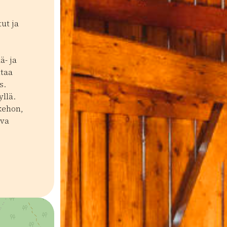
ut ja
ä- ja
ttaa
s.
llä.
kehon,
iva