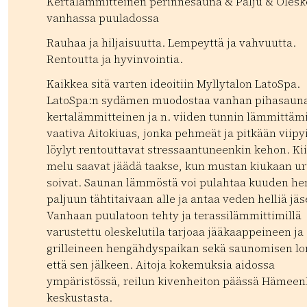
Kertalämmitteinen perinnesauna & Palju & Oleske
vanhassa puuladossa
Rauhaa ja hiljaisuutta. Lempeyttä ja vahvuutta.
Rentoutta ja hyvinvointia.
Kaikkea sitä varten ideoitiin Myllytalon LatoSpa.
LatoSpa:n sydämen muodostaa vanhan pihasaun
kertalämmitteinen ja n. viiden tunnin lämmittäm
vaativa Aitokiuas, jonka pehmeät ja pitkään viipy
löylyt rentouttavat stressaantuneenkin kehon. Kii
melu saavat jäädä taakse, kun mustan kiukaan ur
soivat. Saunan lämmöstä voi pulahtaa kuuden h
paljuun tähtitaivaan alle ja antaa veden helliä jäs
Vanhaan puulatoon tehty ja terassilämmittimillä
varustettu oleskelutila tarjoaa jääkaappeineen ja
grilleineen hengähdyspaikan sekä saunomisen l
että sen jälkeen. Aitoja kokemuksia aidossa
ympäristössä, reilun kivenheiton päässä Hämeen
keskustasta.