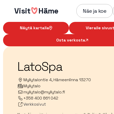
Hyppää
Visit
Häme
sisältöön
Näe ja koe
Näytä kartalla
Vieraile sivust
Osta verkosta
LatoSpa
Myllytalontie 4, Hämeenlinna 13270
Myllytalo
myllytalo@myllytalo.fi
+358 400 861 042
Verkkosivut