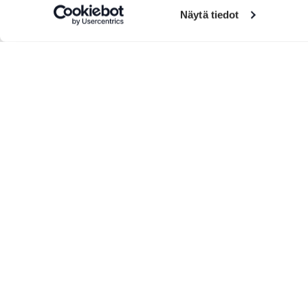
Näytä tiedot
Lisää tuotteita
SFC Vantaan Talli
Metsä
leirintäalue
Lopell