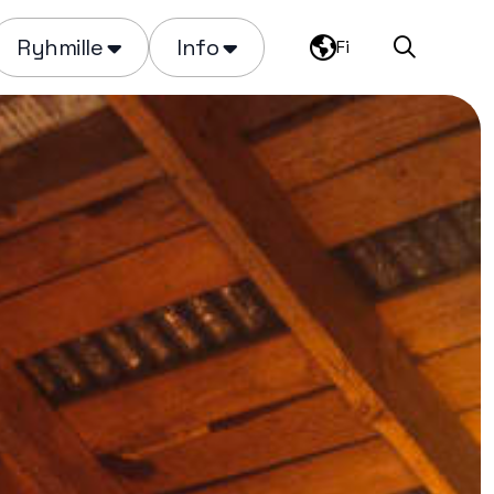
Ryhmille
Info
Fi
Haku