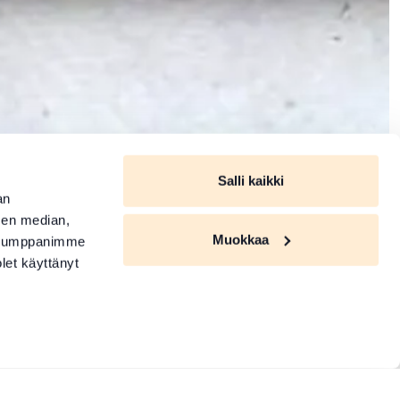
Salli kaikki
an
sen median,
Muokkaa
. Kumppanimme
olet käyttänyt