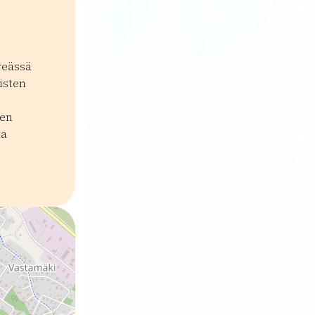
reässä
isten
jen
ta
tot
Käsityö