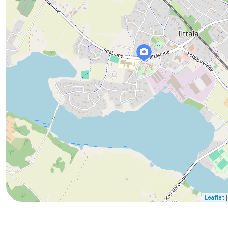
|
Leaflet