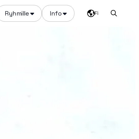
Ryhmille
Info
Fi
Haku