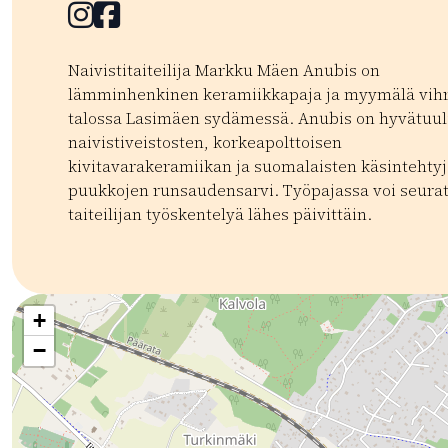
Facebook
Facebook
Naivistitaiteilija Markku Mäen Anubis on
lämminhenkinen keramiikkapaja ja myymälä vih
talossa Lasimäen sydämessä. Anubis on hyvätuul
naivistiveistosten, korkeapolttoisen
kivitavarakeramiikan ja suomalaisten käsintehty
puukkojen runsaudensarvi. Työpajassa voi seura
taiteilijan työskentelyä lähes päivittäin.
Kategoriat:
Tyyppi:
shop
Käsityö
Paikalliset tuotteet
Matkamuis
+
−