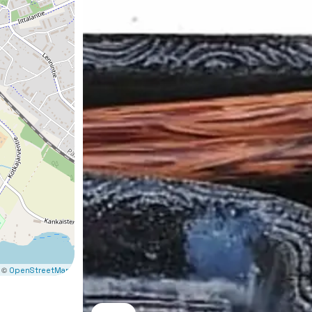
 ©
OpenStreetMap