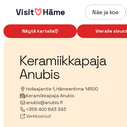
Hyppää
Visit
Häme
sisältöön
Näe ja koe
Näytä kartalla
Vieraile sivust
Keramiikkapaja
Anubis
Hollaajantie 1, Hämeenlinna 14500
Keramiikkapaja Anubis
anubis@anubis.fi
+358 400 843 343
Verkkosivut