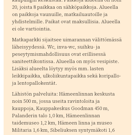
20, joista 8 paikkaa on sähköpaikkoja. Alueella
on paikkoja vaunuille, matkailuautoille ja
yhdistelmille. Paikat ovat maksullisia. Alueella
ei ole vartiointia.
Matkaparkki sijaitsee uimarannan välittömässä
läheisyydessä. Wc, inva-wc, suihku- ja
peseytymismahdollisuus ovat erillisessä
saniteettikontissa. Alueella on myös vesipiste.
Lisäksi alueelta löytyy myös mm. lasten
leikkipaikka, ulkoliikuntapaikka sekä koripallo-
ja lentopallokentät.
Lähistön palveluita: Hämeenlinnan keskusta
noin 500 m, jossa useita ravintoloita ja
kauppoja, Kauppakeskus Goodman 450 m,
Palanderin talo 1,0 km, Hämeenlinnan
taidemuseo 1,2 km, Hämeen linna ja museo
Militaria 1,6 km, Sibeliuksen syntymäkoti 1,6