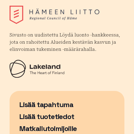
Sivusto on uudistettu Löydä luonto -hankkeessa,
jota on rahoitettu Alueiden kestävän kasvun ja
elinvoiman tukeminen -määrärahalla.
Lisää tapahtuma
Sivu avautuu uudessa ikkunassa
Lisää tuotetiedot
Matkailutoimijoille