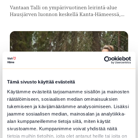
Vantaan Talli on ympärivuotinen leirintä-alue
Hausjärven luonnon keskellä Kanta-Hämeessä,...
Lue lisää tuotteesta SFC Vantaan Talli leirintäalue
Tämä sivusto käyttää evästeitä
Käytämme evästeitä tarjoamamme sisällön ja mainosten
räätälöimiseen, sosiaalisen median ominaisuuksien
Metsä ja Luonto-opas Lopella ja
tukemiseen ja kävijämäärämme analysoimiseen. Lisäksi
jaamme sosiaalisen median, mainosalan ja analytiikka-
Tammelassa
alan kumppaneillemme tietoja siitä, miten käytät
Retkiä mestämaastoon ja ruokailua nuotiolla.
sivustoamme. Kumppanimme voivat yhdistää näitä
Marjojen ja Sienten poimintaa,ongintaa,...
tietoja muihin tietoihin, joita olet antanut heille tai joita on