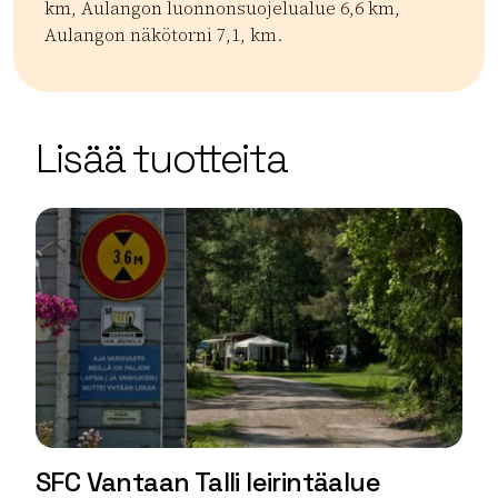
km, Aulangon luonnonsuojelualue 6,6 km,
Aulangon näkötorni 7,1, km.
Kategoriat:
Tyyppi:
accommodation
Camping
| ©
Leaflet
OpenStreetMap
+
Lisää tuotteita
−
SFC Vantaan Talli leirintäalue