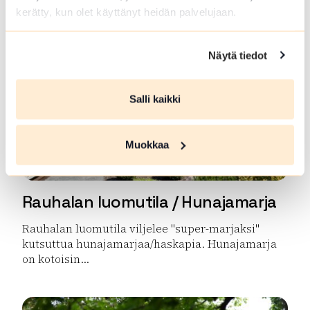
kerätty, kun olet käyttänyt heidän palvelujaan.
Lue lisää tuotteesta Metsä ja Luonto-opas Lopella ja
Näytä tiedot
Salli kaikki
Muokkaa
Rauhalan luomutila / Hunajamarja
Rauhalan luomutila viljelee "super-marjaksi"
kutsuttua hunajamarjaa/haskapia. Hunajamarja
on kotoisin...
Lue lisää tuotteesta Rauhalan luomutila / Hunajamarja