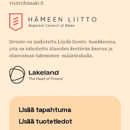
visitriihimaki.fi
Sivusto on uudistettu Löydä luonto -hankkeessa,
jota on rahoitettu Alueiden kestävän kasvun ja
elinvoiman tukeminen -määrärahalla.
Lisää tapahtuma
Sivu avautuu uudessa ikkunassa
Lisää tuotetiedot