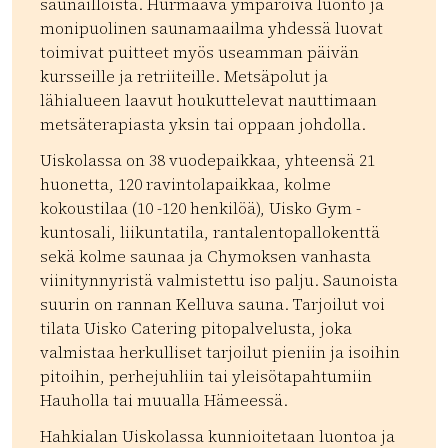
saunailloista. Hurmaava ympäröivä luonto ja
monipuolinen saunamaailma yhdessä luovat
toimivat puitteet myös useamman päivän
kursseille ja retriiteille. Metsäpolut ja
lähialueen laavut houkuttelevat nauttimaan
metsäterapiasta yksin tai oppaan johdolla.
Uiskolassa on 38 vuodepaikkaa, yhteensä 21
huonetta, 120 ravintolapaikkaa, kolme
kokoustilaa (10 -120 henkilöä), Uisko Gym -
kuntosali, liikuntatila, rantalentopallokenttä
sekä kolme saunaa ja Chymoksen vanhasta
viinitynnyristä valmistettu iso palju. Saunoista
suurin on rannan Kelluva sauna. Tarjoilut voi
tilata Uisko Catering pitopalvelusta, joka
valmistaa herkulliset tarjoilut pieniin ja isoihin
pitoihin, perhejuhliin tai yleisötapahtumiin
Hauholla tai muualla Hämeessä.
Hahkialan Uiskolassa kunnioitetaan luontoa ja