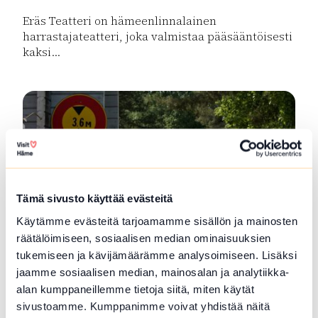
Eräs Teatteri on hämeenlinnalainen
harrastajateatteri, joka valmistaa pääsääntöisesti
kaksi...
Lue lisää tuotteesta Eräs Teatteri
Tämä sivusto käyttää evästeitä
Käytämme evästeitä tarjoamamme sisällön ja mainosten
räätälöimiseen, sosiaalisen median ominaisuuksien
tukemiseen ja kävijämäärämme analysoimiseen. Lisäksi
SFC Vantaan Talli leirintäalue
jaamme sosiaalisen median, mainosalan ja analytiikka-
alan kumppaneillemme tietoja siitä, miten käytät
Vantaan Talli on ympärivuotinen leirintä-alue
sivustoamme. Kumppanimme voivat yhdistää näitä
Hausjärven luonnon keskellä Kanta-Hämeessä,...