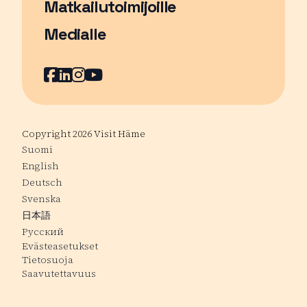
Matkailutoimijoille
Medialle
Facebook
Sivu avautuu uudessa ikkunassa
LinkedIn
Sivu avautuu uudessa ikkunassa
Instagram
Sivu avautuu uudessa ikkunass
YouTube
Sivu avautuu uudessa ikkuna
Copyright 2026 Visit Häme
Suomi
English
Deutsch
Svenska
日本語
Русский
Evästeasetukset
Tietosuoja
Saavutettavuus