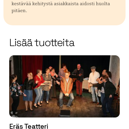
kestävää kehitystä asiakkaista aidosti huolta
pitäen.
Kategoriat:
Tyyppi:
accommodation
Hotellit
| ©
Leaflet
OpenStreetMap
+
Lisää tuotteita
−
Eräs Teatteri