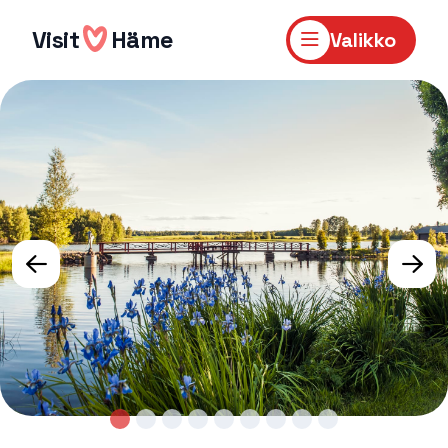
Hyppää
sisältöön
Visit
Häme
Valikko