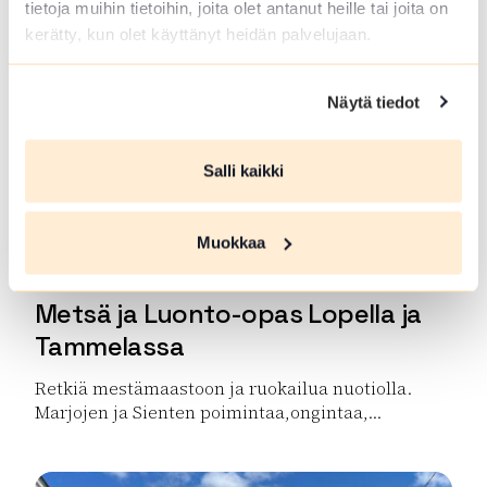
tietoja muihin tietoihin, joita olet antanut heille tai joita on
Lue lisää tuotteesta SFC Vantaan Talli leirintäalue
kerätty, kun olet käyttänyt heidän palvelujaan.
Näytä tiedot
Salli kaikki
Muokkaa
Metsä ja Luonto-opas Lopella ja
Tammelassa
Retkiä mestämaastoon ja ruokailua nuotiolla.
Marjojen ja Sienten poimintaa,ongintaa,...
Lue lisää tuotteesta Metsä ja Luonto-opas Lopella ja