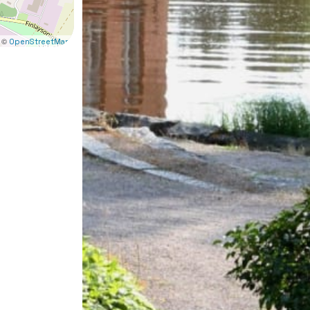
 ©
OpenStreetMap