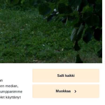
Salli kaikki
an
sen median,
Muokkaa
. Kumppanimme
olet käyttänyt