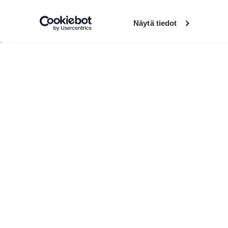
Näytä tiedot
Lisää tuotteita
Eräs Teatteri
SFC Va
leirint