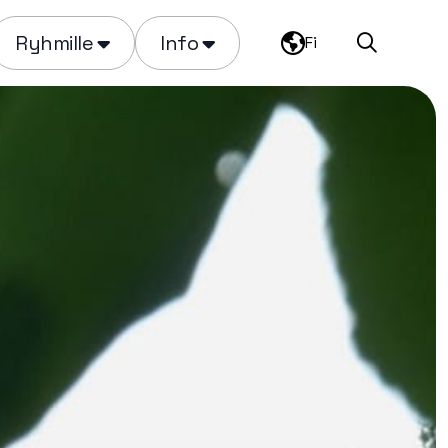
Ryhmille
Info
Fi
Haku