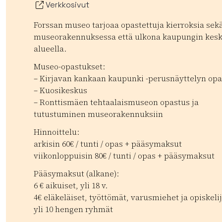
Verkkosivut
Forssan museo tarjoaa opastettuja kierroksia sek
museorakennuksessa että ulkona kaupungin kes
alueella.
Museo-opastukset:
– Kirjavan kankaan kaupunki -perusnäyttelyn opa
– Kuosikeskus
– Ronttismäen tehtaalaismuseon opastus ja
tutustuminen museorakennuksiin
Hinnoittelu:
arkisin 60€ / tunti / opas + pääsymaksut
viikonloppuisin 80€ / tunti / opas + pääsymaksut
Pääsymaksut (alkane):
6 € aikuiset, yli 18 v.
4€ eläkeläiset, työttömät, varusmiehet ja opiskelij
yli 10 hengen ryhmät