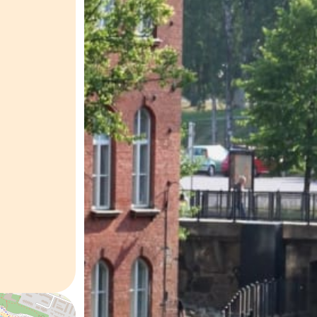
t
Arkkitehtuuri
Historia