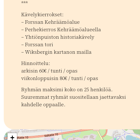
***
Kävelykierrokset:
– Forssan Kehräämöalue
– Perhekierros Kehräämöalueella
– Yhtiönpuiston historiakävely
– Forssan tori
– Wiksbergin kartanon mailla
Hinnoittelu:
arkisin 60€ / tunti / opas
viikonloppuisin 80€ / tunti / opas
Ryhmän maksimi koko on 25 henkilöä.
Suuremmat ryhmät suositellaan jaettavaksi
kahdelle oppaalle.
Kategoriat:
Tyyppi:
experience
Kulttuuriperintö
Kierrokset
Kierrokse
+