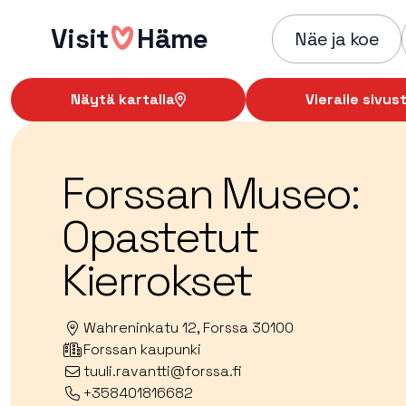
Hyppää
Visit
Häme
sisältöön
Näe ja koe
Näytä kartalla
Vieraile sivust
Forssan Museo:
Opastetut
Kierrokset
Wahreninkatu 12, Forssa 30100
Forssan kaupunki
tuuli.ravantti@forssa.fi
+358401816682