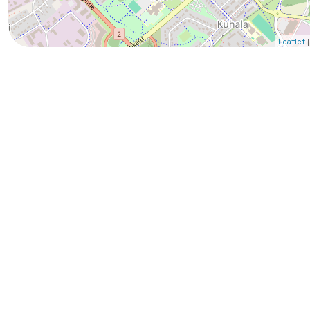
|
Leaflet