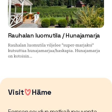
Rauhalan luomutila / Hunajamarja
Rauhalan luomutila viljelee "super-marjaksi"
kutsuttua hunajamarjaa/haskapia. Hunajamarja
on kotoisin...
Lue lisää tuotteesta Rauhalan luomutila / Hunajamarja
Visit
Häme
Forssan seudun matkailuneuvonta