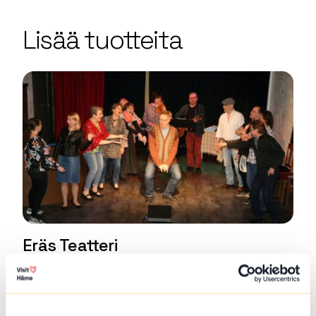
+
Lisää tuotteita
−
Eräs Teatteri
Eräs Teatteri on hämeenlinnalainen
harrastajateatteri, joka valmistaa pääsääntöisesti
kaksi...