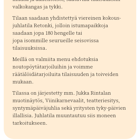
valkokangas ja tykki.
Tilaan saadaan yhdistettyä viereinen kokous-
juhlatila Retonki, jolloin istumapaikkoja
saadaan jopa 180 hengelle tai
jopa isommille seurueille seisovissa
tilaisuuksissa.
Meillä on valmiita menu ehdotuksia
noutopöytätarjoiluihin ja voimme
räätälöidätarjoiluita tilaisuuden ja toiveiden
mukaan.
Tilassa on järjestetty mm. Jukka Rintalan
muotinäytös, Viinikarnevaalit, teatteriesitys,
syntymäpäiväjuhlia sekä yritysten tyky-päivien
illallisia. Juhlatila muuntautuu siis moneen
tarkoitukseen.
Kategoriat:
Tyyppi:
venue
Kokoustilat
Juhlatila
Tapahtumapaikka
| ©
Leaflet
OpenStreetMap