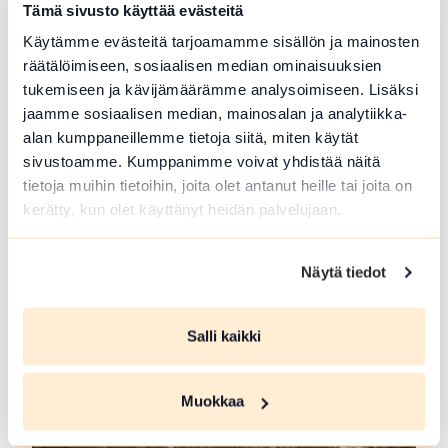
Tämä sivusto käyttää evästeitä
Lue lisää tuotteesta Eräs Teatteri
Käytämme evästeitä tarjoamamme sisällön ja mainosten
räätälöimiseen, sosiaalisen median ominaisuuksien
tukemiseen ja kävijämäärämme analysoimiseen. Lisäksi
jaamme sosiaalisen median, mainosalan ja analytiikka-
alan kumppaneillemme tietoja siitä, miten käytät
sivustoamme. Kumppanimme voivat yhdistää näitä
tietoja muihin tietoihin, joita olet antanut heille tai joita on
kerätty, kun olet käyttänyt heidän palvelujaan.
Näytä tiedot
SFC Vantaan Talli leirintäalue
Vantaan Talli on ympärivuotinen leirintä-alue
Salli kaikki
Hausjärven luonnon keskellä Kanta-Hämeessä,...
Lue lisää tuotteesta SFC Vantaan Talli leirintäalue
Muokkaa