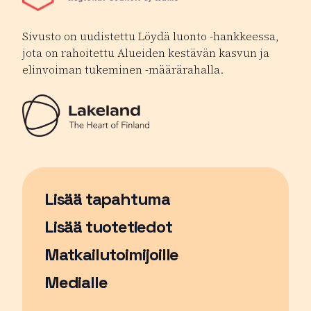
Sivusto on uudistettu Löydä luonto -hankkeessa,
jota on rahoitettu Alueiden kestävän kasvun ja
elinvoiman tukeminen -määrärahalla.
Lisää tapahtuma
Sivu avautuu uudessa ikkunassa
Lisää tuotetiedot
Matkailutoimijoille
Medialle