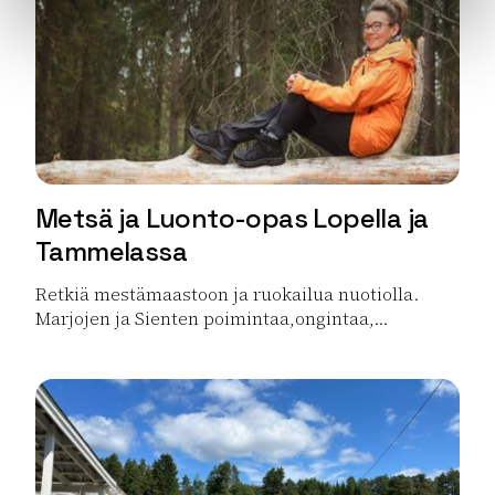
Metsä ja Luonto-opas Lopella ja
Tammelassa
Retkiä mestämaastoon ja ruokailua nuotiolla.
Marjojen ja Sienten poimintaa,ongintaa,...
Lue lisää tuotteesta Metsä ja Luonto-opas Lopella ja