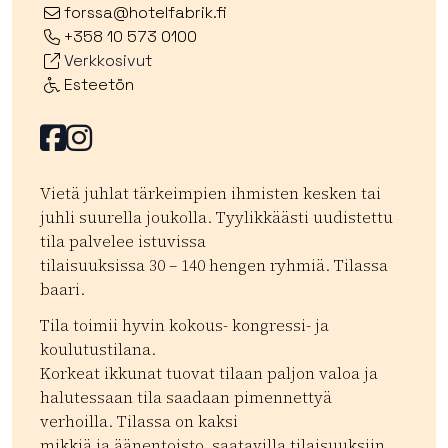
forssa@hotelfabrik.fi
+358 10 573 0100
Verkkosivut
Esteetön
Facebook
Facebook
Vietä juhlat tärkeimpien ihmisten kesken tai
juhli suurella joukolla. Tyylikkäästi uudistettu
tila palvelee istuvissa
tilaisuuksissa 30 – 140 hengen ryhmiä. Tilassa
baari.
Tila toimii hyvin kokous- kongressi- ja
koulutustilana.
Korkeat ikkunat tuovat tilaan paljon valoa ja
halutessaan tila saadaan pimennettyä
verhoilla. Tilassa on kaksi
mikkiä ja äänentoisto, saatavilla tilaisuuksiin