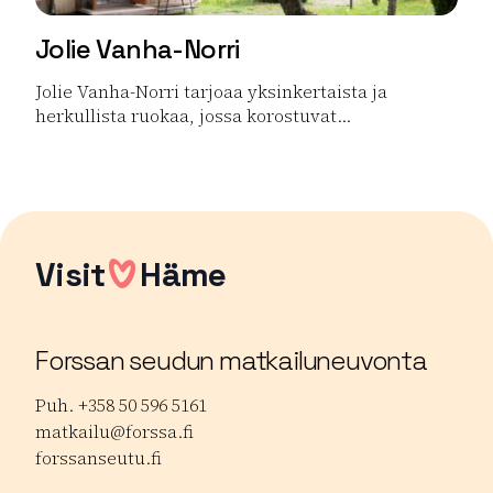
Jolie Vanha-Norri
Jolie Vanha-Norri tarjoaa yksinkertaista ja
herkullista ruokaa, jossa korostuvat...
Lue lisää tuotteesta Jolie Vanha-Norri
Visit
Häme
Forssan seudun matkailuneuvonta
Puh. +358 50 596 5161
matkailu@forssa.fi
forssanseutu.fi