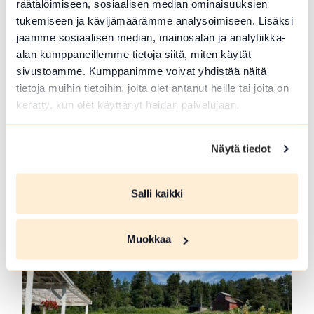
räätälöimiseen, sosiaalisen median ominaisuuksien
tukemiseen ja kävijämäärämme analysoimiseen. Lisäksi
jaamme sosiaalisen median, mainosalan ja analytiikka-
alan kumppaneillemme tietoja siitä, miten käytät
sivustoamme. Kumppanimme voivat yhdistää näitä
tietoja muihin tietoihin, joita olet antanut heille tai joita on
kerätty, kun olet käyttänyt heidän palvelujaan.
Metsä ja Luonto-opas Lopella ja
Tammelassa
Näytä tiedot
Retkiä mestämaastoon ja ruokailua nuotiolla.
Marjojen ja Sienten poimintaa,ongintaa,...
Salli kaikki
Lue lisää tuotteesta Metsä ja Luonto-opas Lopella ja
Muokkaa