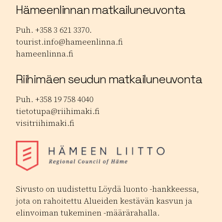
Hämeenlinnan matkailuneuvonta
Puh. +358 3 621 3370.
tourist.info@hameenlinna.fi
hameenlinna.fi
Riihimäen seudun matkailuneuvonta
Puh. +358 19 758 4040
tietotupa@riihimaki.fi
visitriihimaki.fi
Sivusto on uudistettu Löydä luonto -hankkeessa,
jota on rahoitettu Alueiden kestävän kasvun ja
elinvoiman tukeminen -määrärahalla.