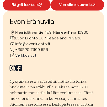
Näytä kartalla
Vieraile sivustolla
Evon Erähuvila
Niemisjärventie 459, Hämeenlinna 16900
Evon Luonto Oy / Peace and Privacy
info@evonluonto.fi
+35820 7300 888
Verkkosivut
Facebook
Facebook
Nykyaikaisesti varusteltu, mutta historiaa
huokuva Evon Erähuvila sijaitsee noin 1700
hehtaarin metsätilalla Hämeenlinnassa. Tämä
mökki ei ole kaukana korvessa, vaan lähes
Suomen väestöllisessä keskipisteessä, 150 km