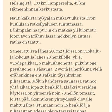
Helsingistä, 100 km Tampereelta, 45 km
Hämeenlinnan keskustasta.
Nauti kaikista nykyajan mukavuuksista Evon
kuuluisan retkeilyalueen tuntumassa.
Lähimpään naapuriin on matkaa yli kilometri,
joten Evon Erähuvilassa mökkeilyn autuas
rauha on taattu.
Saneeratuissa lähes 200 m2 tiloissa on ruokailu-
ja kokoustila lähes 20 henkilölle, yli 15
vuodepaikkaa, 5 makuuhuonetta, pukuhuone,
pesuhuone, sisäsauna, 2 wc:tä ja herkkuna vielä
erähenkinen entisaikain täyshirsinen
pihasauna. Mökin kahdessa saunassa saunoo
yhtä aikaa jopa 20 henkilöä. Lisäksi vieraiden
käytössä on yhteensä noin 70 neliön terassit,
joista päärakennuksen yhteydessä olevalle
mahtuu iltaa istumaan noin 15 henkilöä ja
pihasaunan edessä oleva terassi tarjoaa