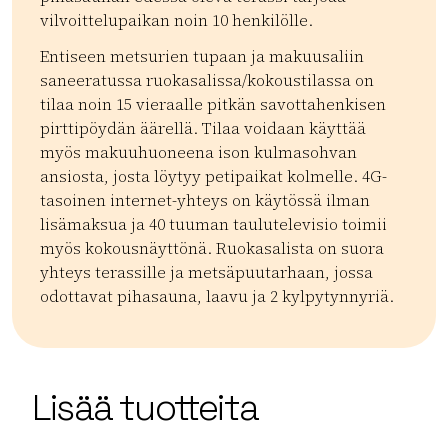
vilvoittelupaikan noin 10 henkilölle.
Entiseen metsurien tupaan ja makuusaliin
saneeratussa ruokasalissa/kokoustilassa on
tilaa noin 15 vieraalle pitkän savottahenkisen
pirttipöydän äärellä. Tilaa voidaan käyttää
myös makuuhuoneena ison kulmasohvan
ansiosta, josta löytyy petipaikat kolmelle. 4G-
tasoinen internet-yhteys on käytössä ilman
lisämaksua ja 40 tuuman taulutelevisio toimii
myös kokousnäyttönä. Ruokasalista on suora
yhteys terassille ja metsäpuutarhaan, jossa
odottavat pihasauna, laavu ja 2 kylpytynnyriä.
Kategoriat:
Tyyppi:
accommodation
Kokoustilat
Juhlatila
Mökit
Tapahtumapai
| ©
Leaflet
OpenStreetMap
+
Lisää tuotteita
−