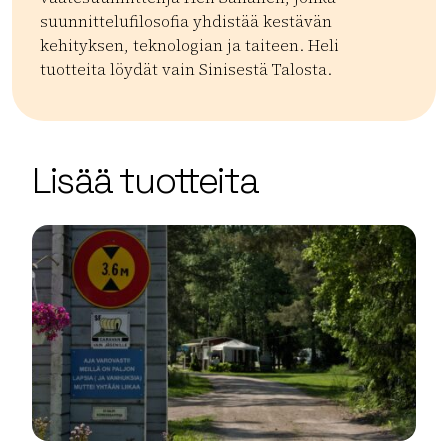
suunnittelufilosofia yhdistää kestävän
kehityksen, teknologian ja taiteen. Heli
tuotteita löydät vain Sinisestä Talosta.
Kategoriat:
Tyyppi:
shop
Paikalliset tuotteet
Matkamuistot
Boutiqu
| ©
Leaflet
OpenStreetMap
+
Lisää tuotteita
−