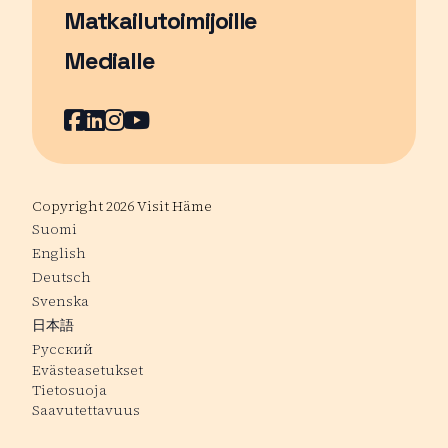
Matkailutoimijoille
Medialle
Facebook
Sivu avautuu uudessa ikkunassa
LinkedIn
Sivu avautuu uudessa ikkunassa
Instagram
Sivu avautuu uudessa ikkunass
YouTube
Sivu avautuu uudessa ikkuna
Copyright 2026 Visit Häme
Suomi
English
Deutsch
Svenska
日本語
Русский
Evästeasetukset
Tietosuoja
Saavutettavuus