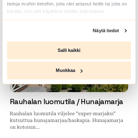
Retkiä mestämaastoon ja ruokailua nuotiolla.
tietoja muihin tietoihin, joita olet antanut heille tai joita on
Marjojen ja Sienten poimintaa,ongintaa,...
kerätty, kun olet käyttänyt heidän palvelujaan.
Lue lisää tuotteesta Metsä ja Luonto-opas Lopella ja
Näytä tiedot
Salli kaikki
Muokkaa
Rauhalan luomutila / Hunajamarja
Rauhalan luomutila viljelee "super-marjaksi"
kutsuttua hunajamarjaa/haskapia. Hunajamarja
on kotoisin...
Lue lisää tuotteesta Rauhalan luomutila / Hunajamarja