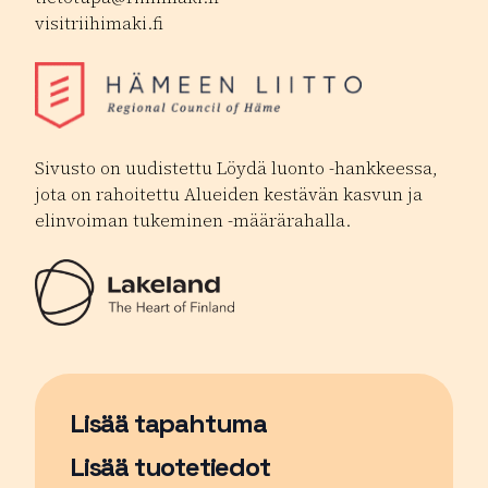
visitriihimaki.fi
Sivusto on uudistettu Löydä luonto -hankkeessa,
jota on rahoitettu Alueiden kestävän kasvun ja
elinvoiman tukeminen -määrärahalla.
Lisää tapahtuma
Sivu avautuu uudessa ikkunassa
Lisää tuotetiedot