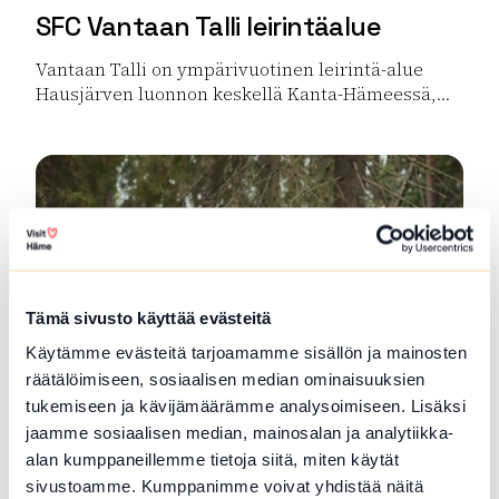
SFC Vantaan Talli leirintäalue
Vantaan Talli on ympärivuotinen leirintä-alue
Hausjärven luonnon keskellä Kanta-Hämeessä,...
Lue lisää tuotteesta SFC Vantaan Talli leirintäalue
Tämä sivusto käyttää evästeitä
Käytämme evästeitä tarjoamamme sisällön ja mainosten
räätälöimiseen, sosiaalisen median ominaisuuksien
tukemiseen ja kävijämäärämme analysoimiseen. Lisäksi
Metsä ja Luonto-opas Lopella ja
jaamme sosiaalisen median, mainosalan ja analytiikka-
Tammelassa
alan kumppaneillemme tietoja siitä, miten käytät
sivustoamme. Kumppanimme voivat yhdistää näitä