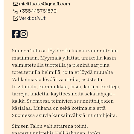
mielituote@gmail.com
+358445761870
Verkkosivut
Facebook
Facebook
Sininen Talo on löytöretki luovan suunnittelun
maailmaan. Myymälä yllättää uniikeilla käsin
valmistetuilla tuotteilla ja pieninä sarjoina
toteutetuilla helmillä, joita et löydä muualta.
Valikoimasta löydät vaatteita, asusteita,
tekstiileitä, keramiikkaa, lasia, koruja, kortteja,
tarroja, taidetta, käyttöesineitä sekä lahjoja –
kaikki Suomessa toimivien suunnittelijoiden
käsialaa. Mukana on sekä kotimaisia että
Suomessa asuvia kansainvälisiä muotoilijoita.
Sinisen Talon valtiattarena toimii
vaatesuunnittelija Heli Sahanen, jonka