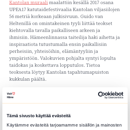
Kantolan muraali
maalattiin kesällä 2017 osana
UPEA17 katutaidefestivaalia Kantolan viljasiilojen
56 metriä korkeaan julkisivuun. Guido van
Heltenillä on omintakeinen tyyli liittää teokset
kiehtovalla tavalla paikalliseen arkeen ja
ihmisiin. Hämeenlinnassa taiteilija haki aihetta ja
inspiraatiota tutustumalla ensin paikallisiin
perheisiin, yhteisöihin, elämäntyyliin ja
ympäristöön. Valokuvien pohjalta syntyi lopulta
taidokas ja koskettava lopputulos. Tietoa
teoksesta löytyy Kantolan tapahtumapuiston
kukkulan päältä.
Vanajan kirkko
Hautausmaantie 20, 13110 Hämeenlinna
Tämä sivusto käyttää evästeitä
1500-luvun alkupuolella rakennettu
Vanajan
Käytämme evästeitä tarjoamamme sisällön ja mainosten
kirkko
on yksi Suomen pienimmistä