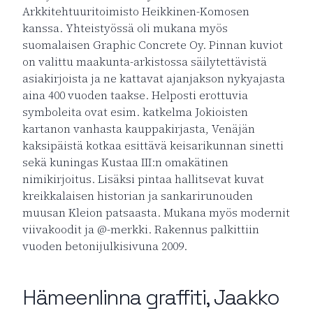
Arkkitehtuuritoimisto Heikkinen-Komosen
kanssa. Yhteistyössä oli mukana myös
suomalaisen Graphic Concrete Oy. Pinnan kuviot
on valittu maakunta-arkistossa säilytettävistä
asiakirjoista ja ne kattavat ajanjakson nykyajasta
aina 400 vuoden taakse. Helposti erottuvia
symboleita ovat esim. katkelma Jokioisten
kartanon vanhasta kauppakirjasta, Venäjän
kaksipäistä kotkaa esittävä keisarikunnan sinetti
sekä kuningas Kustaa III:n omakätinen
nimikirjoitus. Lisäksi pintaa hallitsevat kuvat
kreikkalaisen historian ja sankarirunouden
muusan Kleion patsaasta. Mukana myös modernit
viivakoodit ja @-merkki. Rakennus palkittiin
vuoden betonijulkisivuna 2009.
Hämeenlinna graffiti, Jaakko