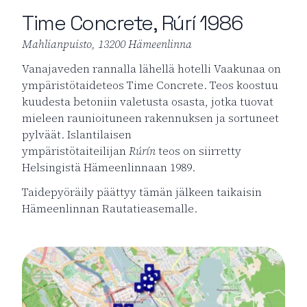
Time Concrete, Rúrí 1986
Mahlianpuisto, 13200 Hämeenlinna
Vanajaveden rannalla lähellä hotelli Vaakunaa on
ympäristötaideteos Time Concrete. Teos koostuu
kuudesta betoniin valetusta osasta, jotka tuovat
mieleen raunioituneen rakennuksen ja sortuneet
pylväät. Islantilaisen
ympäristötaiteilijan
Rúrín
teos on siirretty
Helsingistä Hämeenlinnaan 1989.
Taidepyöräily päättyy tämän jälkeen taikaisin
Hämeenlinnan Rautatieasemalle.