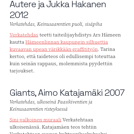
Autere ja Jukka Hakanen
2012
Verkatehdas, Keinusaarentien puoli, sisäpiha
Verkatehdas
teetti taiteilijayhdistys Ars Hämeen
kautta
Hämeenlinnan kaupungin silhuettia
kuvaavan upean värikkään graffitityön
. Tarina
kertoo, että taideteos oli edullisempi toteuttaa
kuin seinän rappaus, molemmista pyydettiin
tarjoukset.
Giants, Aimo Katajamäki 2007
Verkatehdas, ulkoseinä Paasikiventien ja
Keinusaarentien risteyksessä
Sini-valkoinen muraali
Verkatehtaan
ulkoisenässä. Katajamäen teos tehtiin