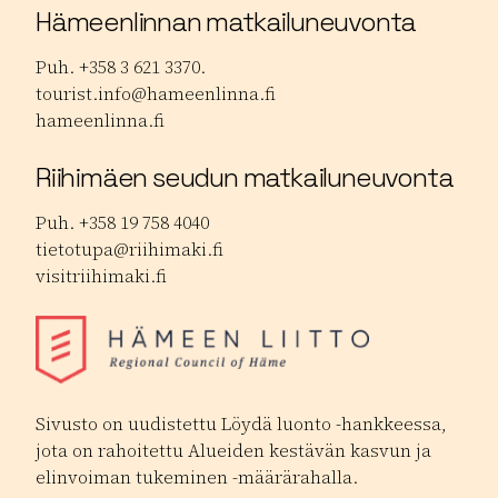
Hämeenlinnan matkailuneuvonta
Puh. +358 3 621 3370.
tourist.info@hameenlinna.fi
hameenlinna.fi
Riihimäen seudun matkailuneuvonta
Puh. +358 19 758 4040
tietotupa@riihimaki.fi
visitriihimaki.fi
Sivusto on uudistettu Löydä luonto -hankkeessa,
jota on rahoitettu Alueiden kestävän kasvun ja
elinvoiman tukeminen -määrärahalla.