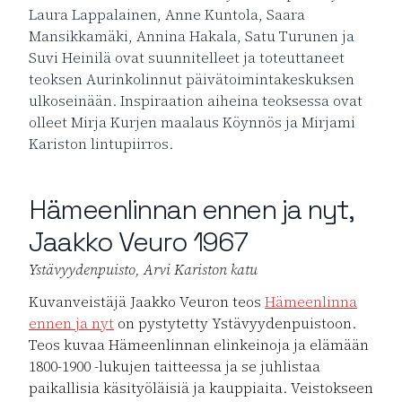
Laura Lappalainen, Anne Kuntola, Saara
Mansikkamäki, Annina Hakala, Satu Turunen ja
Suvi Heinilä ovat suunnitelleet ja toteuttaneet
teoksen Aurinkolinnut päivätoimintakeskuksen
ulkoseinään. Inspiraation aiheina teoksessa ovat
olleet Mirja Kurjen maalaus Köynnös ja Mirjami
Kariston lintupiirros.
Hämeenlinnan ennen ja nyt,
Jaakko Veuro 1967
Ystävyydenpuisto, Arvi Kariston katu
Kuvanveistäjä Jaakko Veuron teos
Hämeenlinna
ennen ja nyt
on pystytetty Ystävyydenpuistoon.
Teos kuvaa Hämeenlinnan elinkeinoja ja elämään
1800-1900 -lukujen taitteessa ja se juhlistaa
paikallisia käsityöläisiä ja kauppiaita. Veistokseen