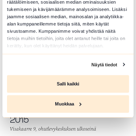
räätälöimiseen, sosiaalisen median ominaisuuksien
keskiaikaisista harmaakivikirkoista. Kirkon
tukemiseen ja kävijämäärämme analysoimiseen. Lisäksi
erikoisuutena on ulkoinen saarnastuoli kirkon
jaamme sosiaalisen median, mainosalan ja analytiikka-
länsipäädyssä.
alan kumppaneillemme tietoja siitä, miten käytät
sivustoamme. Kumppanimme voivat yhdistää näitä
Antinportti, Antti
tietoja muihin tietoihin, joita olet antanut heille tai joita on
kerätty, kun olet käyttänyt heidän palvelujaan.
Nurmesniemi 1999
valtateiden 3 ja 10:n risteysalueella Hattelmalassa,
Näytä tiedot
Visamäen lähellä
Professori Antti Nurmesniemen suunnittelema
Salli kaikki
sininen
maisemapylväs
Hämeenlinnassa.
Muokkaa
Kauas pilvet, Kati Lehtonen
2015
Visakaarre 9, ohutlevykeskuksen ulkoseinä