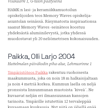
Visakaarre 1, G-talon päätyseinä
HAMK:n lasi- ja keramiikkamuotoilun
opiskelijoiden teos Memory Waves opiskelija-
asuntolan seinässä. Räsymatosta inspiraationsa
saanut Memory Waves -seinäteos koostuu
yhdeksästä alumiinilevystä, jotka yhdessä
muodostavat yli 20 neliömetrisen kokonaisuuden.
Paikka, Olli Larjo 2004
Hattelmalan päiväkodin piha-alue, Lehmusrinne 1
Ympäristöteos Paikka
rakentuu ruohoisesta
maakummusta, joka on noin 18 m halkaisijaltaan
ja noin 4 metriä korkea. Kummun laella on neljä
pronssista linnunmunan muotoista ´kiveä´. Ne
kuvaavat neljän eri ilmansuunnan kansojen
tarinoita. Ympärille istutettiin 12 tervaleppää
kuvaamaan kuukausia. Nyt niitä on jäljellä enää