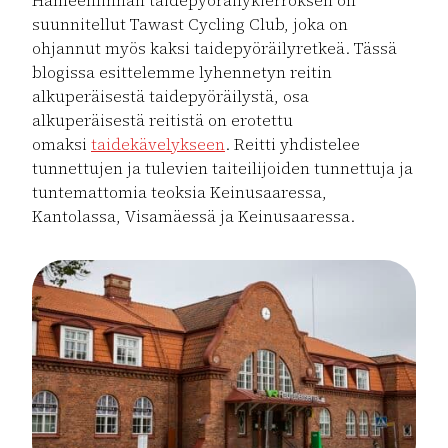
Hämeenlinnan taidepyöräilykierroksen on
suunnitellut Tawast Cycling Club, joka on
ohjannut myös kaksi taidepyöräilyretkeä. Tässä
blogissa esittelemme lyhennetyn reitin
alkuperäisestä taidepyöräilystä, osa
alkuperäisestä reitistä on erotettu
omaksi
taidekävelykseen
. Reitti yhdistelee
tunnettujen ja tulevien taiteilijoiden tunnettuja ja
tuntemattomia teoksia Keinusaaressa,
Kantolassa, Visamäessä ja Keinusaaressa.