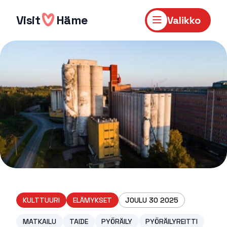
Hyppää
sisältöön
Visit
Häme
Valikko
KULTTUURI
ELÄMYKSET
JOULU 30 2025
MATKAILU
TAIDE
PYÖRÄILY
PYÖRÄILYREITTI