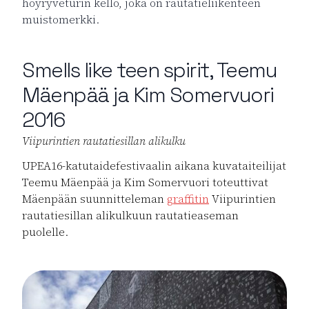
höyryveturin kello, joka on rautatieliikenteen
muistomerkki.
Smells like teen spirit, Teemu
Mäenpää ja Kim Somervuori
2016
Viipurintien rautatiesillan alikulku
UPEA16-katutaidefestivaalin aikana kuvataiteilijat
Teemu Mäenpää ja Kim Somervuori toteuttivat
Mäenpään suunnitteleman
graffitin
Viipurintien
rautatiesillan alikulkuun rautatieaseman
puolelle.