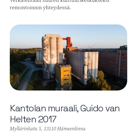
Verkatehtaan suuren kulttuurikeskukseksi
remontoinnin yhteydessä.
Kantolan muraali, Guido van
Helten 2017
Myllärinkatu 5, 13110 Hämeenlinna