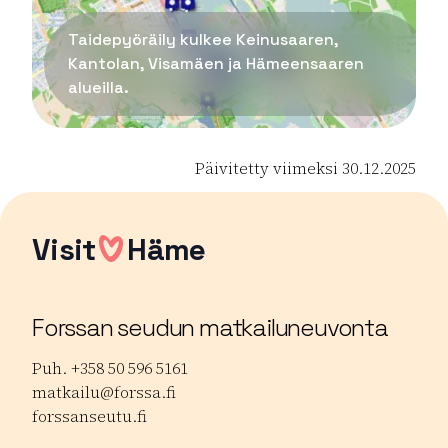
Taidepyöräily kulkee Keinusaaren,
Kantolan, Visamäen ja Hämeensaaren
alueilla.
Päivitetty viimeksi 30.12.2025
Visit
Häme
Forssan seudun matkailuneuvonta
Puh. +358 50 596 5161
matkailu@forssa.fi
forssanseutu.fi