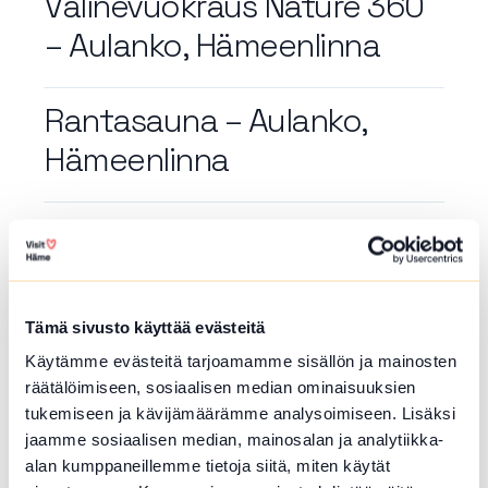
Välinevuokraus Nature 360
– Aulanko, Hämeenlinna
Rantasauna – Aulanko,
Hämeenlinna
Hämeenlinna Olympia- ja
urheilukaupunkina –
opastus
Tämä sivusto käyttää evästeitä
Käytämme evästeitä tarjoamamme sisällön ja mainosten
räätälöimiseen, sosiaalisen median ominaisuuksien
Artikkelien
1
…
3
4
5
6
7
…
48
tukemiseen ja kävijämäärämme analysoimiseen. Lisäksi
sivutus
jaamme sosiaalisen median, mainosalan ja analytiikka-
alan kumppaneillemme tietoja siitä, miten käytät