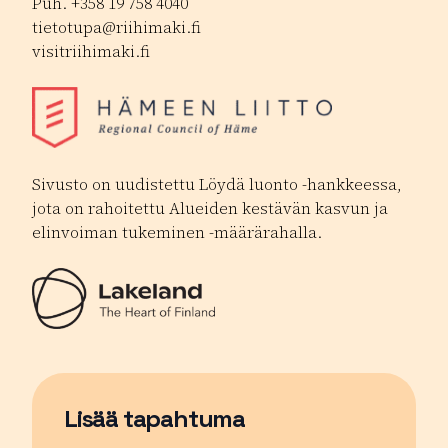
Puh. +358 19 758 4040
tietotupa@riihimaki.fi
visitriihimaki.fi
Sivusto on uudistettu Löydä luonto -hankkeessa,
jota on rahoitettu Alueiden kestävän kasvun ja
elinvoiman tukeminen -määrärahalla.
Lisää tapahtuma
Sivu avautuu uudessa ikkunassa