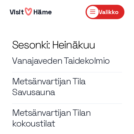
Hyppää
sisältöön
Visit
Häme
Valikko
Sesonki:
Heinäkuu
Vanajaveden Taidekolmio
Metsänvartijan Tila
Savusauna
Metsänvartijan Tilan
kokoustilat