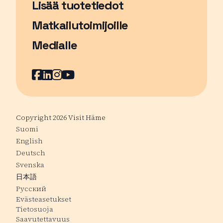
Lisää tuotetiedot
Matkailutoimijoille
Medialle
Facebook
Sivu avautuu uudessa ikkunassa
LinkedIn
Sivu avautuu uudessa ikkunassa
Instagram
Sivu avautuu uudessa ikkunass
YouTube
Sivu avautuu uudessa ikkuna
Copyright 2026 Visit Häme
Suomi
English
Deutsch
Svenska
日本語
Русский
Evästeasetukset
Tietosuoja
Saavutettavuus