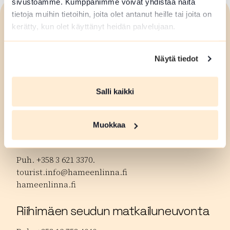
sivustoamme. Kumppanimme voivat yhdistää näitä
tietoja muihin tietoihin, joita olet antanut heille tai joita on
Visit
Häme
kerätty, kun olet käyttänyt heidän palvelujaan.
Näytä tiedot
Forssan seudun matkailuneuvonta
Puh. +358 50 596 5161
Salli kaikki
matkailu@forssa.fi
forssanseutu.fi
Muokkaa
Hämeenlinnan matkailuneuvonta
Puh. +358 3 621 3370.
tourist.info@hameenlinna.fi
hameenlinna.fi
Riihimäen seudun matkailuneuvonta