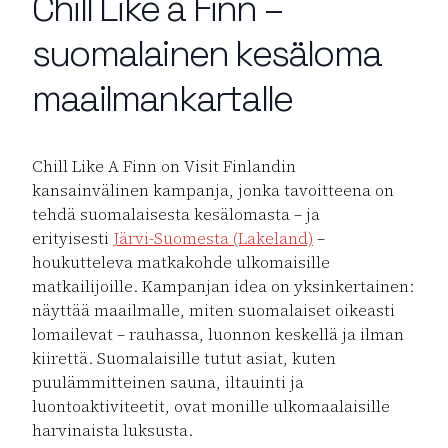
Chill Like a Finn –
suomalainen kesäloma
maailmankartalle
Chill Like A Finn on Visit Finlandin
kansainvälinen kampanja, jonka tavoitteena on
tehdä suomalaisesta kesälomasta – ja
erityisesti
Järvi-Suomesta (Lakeland)
–
houkutteleva matkakohde ulkomaisille
matkailijoille. Kampanjan idea on yksinkertainen:
näyttää maailmalle, miten suomalaiset oikeasti
lomailevat – rauhassa, luonnon keskellä ja ilman
kiirettä. Suomalaisille tutut asiat, kuten
puulämmitteinen sauna, iltauinti ja
luontoaktiviteetit, ovat monille ulkomaalaisille
harvinaista luksusta.