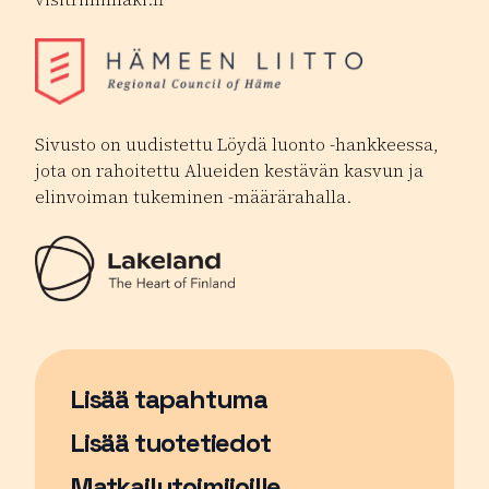
Sivusto on uudistettu Löydä luonto -hankkeessa,
jota on rahoitettu Alueiden kestävän kasvun ja
elinvoiman tukeminen -määrärahalla.
Lisää tapahtuma
Sivu avautuu uudessa ikkunassa
Lisää tuotetiedot
Matkailutoimijoille