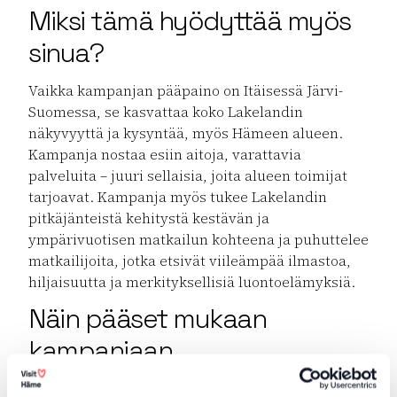
Miksi tämä hyödyttää myös
sinua?
Vaikka kampanjan pääpaino on Itäisessä Järvi-
Suomessa, se kasvattaa koko Lakelandin
näkyvyyttä ja kysyntää, myös Hämeen alueen.
Kampanja nostaa esiin aitoja, varattavia
palveluita – juuri sellaisia, joita alueen toimijat
tarjoavat. Kampanja myös tukee Lakelandin
pitkäjänteistä kehitystä kestävän ja
ympärivuotisen matkailun kohteena ja puhuttelee
matkailijoita, jotka etsivät viileämpää ilmastoa,
hiljaisuutta ja merkityksellisiä luontoelämyksiä.
Näin pääset mukaan
kampanjaan
Käytä englanninkielisissä sisällöissä sanaa