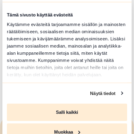
Lakeland – erityisesti somessa ja
verkkosivuilla.
Tämä sivusto käyttää evästeitä
Lisää hashtag #ChillLikeAFinn
Käytämme evästeitä tarjoamamme sisällön ja mainosten
Kun kerrot markkinoinnissasi, että palvelusi tai
räätälöimiseen, sosiaalisen median ominaisuuksien
kohteesi tarjoaa suomalaisen, autenttisen
tukemiseen ja kävijämäärämme analysoimiseen. Lisäksi
kesälomakokemuksen, olet jo mukana
jaamme sosiaalisen median, mainosalan ja analytiikka-
kampanjassa. Jokainen julkaisu vahvistaa
alan kumppaneillemme tietoja siitä, miten käytät
Lakelandin brändiä, lisää alueen vetovoimaa ja
sivustoamme. Kumppanimme voivat yhdistää näitä
tuo matkailijat lähemmäs juuri sinun palveluitasi.
tietoja muihin tietoihin, joita olet antanut heille tai joita on
kerätty, kun olet käyttänyt heidän palvelujaan.
Lue lisää
Sivu avautuu uudessa ikkunassa
Näytä tiedot
Päivitetty viimeksi 11.3.2026
Salli kaikki
Muokkaa