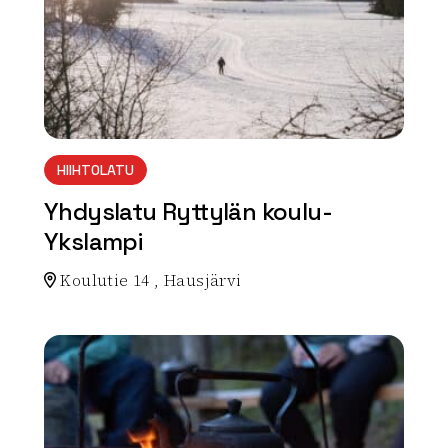
HIIHTOLATU
Yhdyslatu Ryttylän koulu-
Ykslampi
Koulutie 14 , Hausjärvi
Lue lisää luontokohteesta Yhdyslatu Ryttylän koulu-Y
array(0) { }