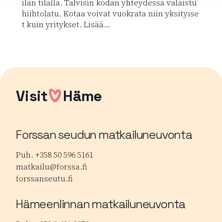
ilän tilalla. Talvisin kodan yhteydessä valaistu
hiihtolatu. Kotaa voivat vuokrata niin yksityise
t kuin yritykset. Lisää...
Lue lisää luontokohteesta Nummen kota, vuokrattavi
Visit
Häme
Forssan seudun matkailuneuvonta
Puh. +358 50 596 5161
matkailu@forssa.fi
forssanseutu.fi
Hämeenlinnan matkailuneuvonta