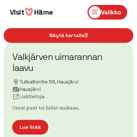
Hyppää
sisältöön
Visit
Häme
Valikko
Näytä kartalla
Valkjärven uimarannan
laavu
Tulikalliontie 58, Hausjärvi
Hausjärvi
Lisätietoja
Omat puut tai hiilet mukaan.
Lue lisää