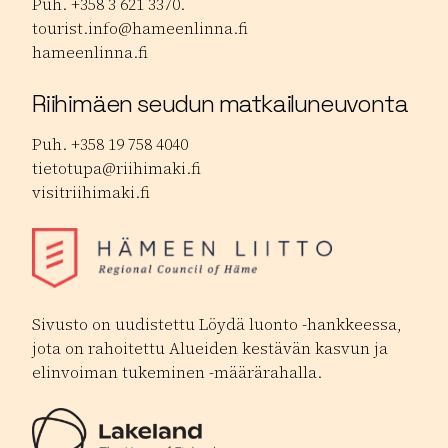
Puh. +358 3 621 3370.
tourist.info@hameenlinna.fi
hameenlinna.fi
Riihimäen seudun matkailuneuvonta
Puh. +358 19 758 4040
tietotupa@riihimaki.fi
visitriihimaki.fi
Sivusto on uudistettu Löydä luonto -hankkeessa,
jota on rahoitettu Alueiden kestävän kasvun ja
elinvoiman tukeminen -määrärahalla.