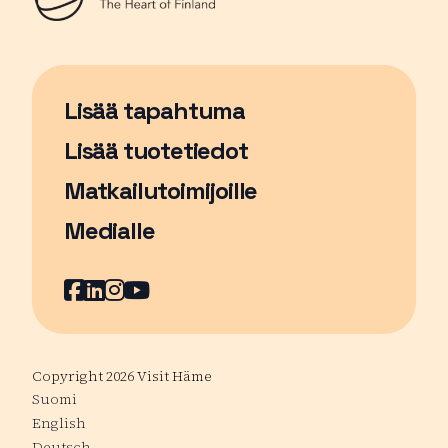
Lisää tapahtuma
Sivu avautuu uudessa ikkunassa
Lisää tuotetiedot
Matkailutoimijoille
Medialle
Facebook
Sivu avautuu uudessa ikkunassa
LinkedIn
Sivu avautuu uudessa ikkunassa
Instagram
Sivu avautuu uudessa ikkunass
YouTube
Sivu avautuu uudessa ikkuna
Copyright 2026 Visit Häme
Suomi
English
Deutsch