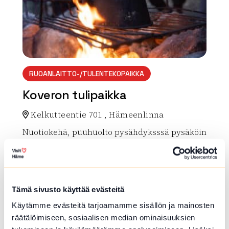
RUOANLAITTO-/TULENTEKOPAIKKA
Koveron tulipaikka
Kelkutteentie 701 , Hämeenlinna
Nuotiokehä, puuhuolto pysähdyksssä pysäköin
timahdollisuus. Koveron laavu löytyy mäen pä
ältä
Lue lisää luontokohteesta Koveron tulipaikka
array(0) { }
Tämä sivusto käyttää evästeitä
Käytämme evästeitä tarjoamamme sisällön ja mainosten
räätälöimiseen, sosiaalisen median ominaisuuksien