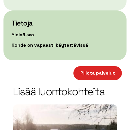
Tietoja
Yleisö-wc
Kohde on vapaasti käytettävissä
| ©
Leaflet
OpenStreetMap
+
Piilota palvelut
−
Lisää luontokohteita
array(0) { }