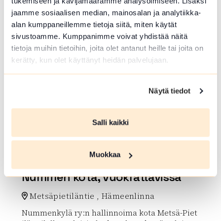
tukemiseen ja kävijämäärämme analysoimiseen. Lisäksi
jaamme sosiaalisen median, mainosalan ja analytiikka-
alan kumppaneillemme tietoja siitä, miten käytät
sivustoamme. Kumppanimme voivat yhdistää näitä
tietoja muihin tietoihin, joita olet antanut heille tai joita on
kerätty, kun olet käyttänyt heidän palvelujaan.
UIMAPAIKKA
Näytä tiedot
Lehijärven uimaranta
Lehijärvenrantatie , Hattula
Salli kaikki
Lue lisää luontokohteesta Lehijärven uimaranta
Muokkaa
LAAVU, KOTA TAI KAMMI
Nummen kota, vuokrattavissa
Metsäpietiläntie , Hämeenlinna
Nummenkylä ry:n hallinnoima kota Metsä-Piet