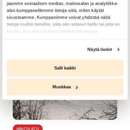
jaamme sosiaalisen median, mainosalan ja analytiikka-
Perttulantie 24 , Ypäjä
alan kumppaneillemme tietoja siitä, miten käytät
sivustoamme. Kumppanimme voivat yhdistää näitä
Ypäjän melontareitti kulkee Loimijokea pitkin
tietoja muihin tietoihin, joita olet antanut heille tai joita on
yhteensä 10,5 kilometrin matkan. Reitti sivuaa
Ypäjän keskustaa ja kulkee aivan kirkon ohi, ta
kerätty, kun olet käyttänyt heidän palvelujaan.
rjoten...
Lue lisää luontokohteesta Loimijoen vesiretkeilyreitti
Näytä tiedot
array(0) { }
Salli kaikki
Muokkaa
HIIHTOLATU