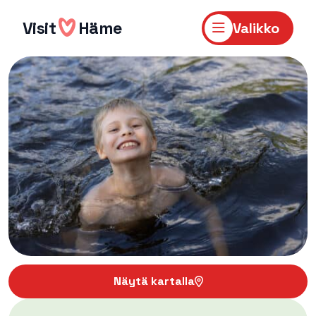
Hyppää
sisältöön
Visit
Häme
Valikko
Näytä kartalla