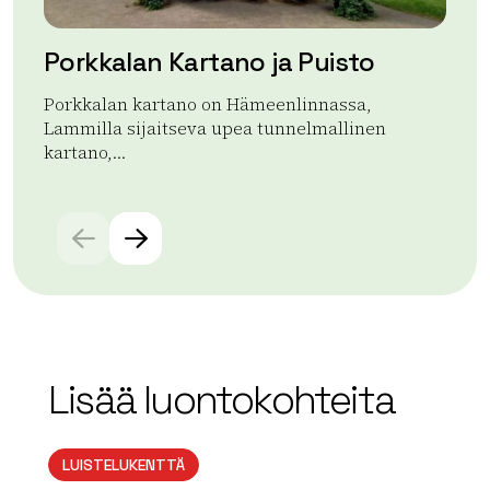
Porkkalan Kartano ja Puisto
Sa
Porkkalan kartano on Hämeenlinnassa,
Sa
Lammilla sijaitseva upea tunnelmallinen
re
kartano,...
kou
Lue lisää tuotteesta Porkkalan Kartano ja Puisto
Lue
Lisää luontokohteita
LUISTELUKENTTÄ