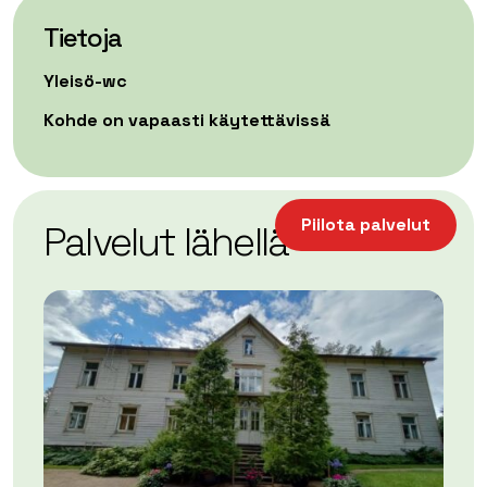
Tietoja
Yleisö-wc
Kohde on vapaasti käytettävissä
| ©
Leaflet
OpenStreetMap
+
Piilota palvelut
Palvelut lähellä
−