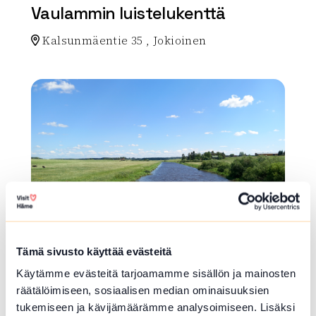
Vaulammin luistelukenttä
Kalsunmäentie 35 , Jokioinen
Lue lisää luontokohteesta Vaulammin luistelukenttä
array(0) { }
Tämä sivusto käyttää evästeitä
VESIRETKEILYREITTI
Käytämme evästeitä tarjoamamme sisällön ja mainosten
Loimijoen vesiretkeilyreitti
räätälöimiseen, sosiaalisen median ominaisuuksien
(Ypäjä)
tukemiseen ja kävijämäärämme analysoimiseen. Lisäksi