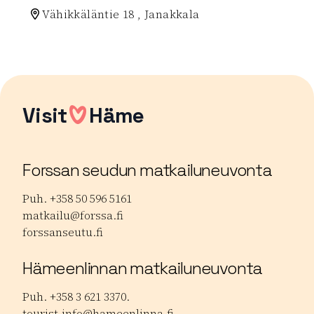
Vähikkäläntie 18 , Janakkala
Lue lisää luontokohteesta Latu Tietty-Huisti
Visit
Häme
Forssan seudun matkailuneuvonta
Puh. +358 50 596 5161
matkailu@forssa.fi
forssanseutu.fi
Hämeenlinnan matkailuneuvonta
Puh. +358 3 621 3370.
tourist.info@hameenlinna.fi