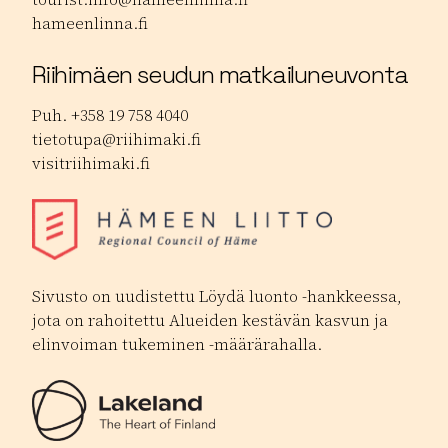
hameenlinna.fi
Riihimäen seudun matkailuneuvonta
Puh. +358 19 758 4040
tietotupa@riihimaki.fi
visitriihimaki.fi
Sivusto on uudistettu Löydä luonto -hankkeessa,
jota on rahoitettu Alueiden kestävän kasvun ja
elinvoiman tukeminen -määrärahalla.