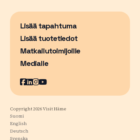
Lisää tapahtuma
Sivu avautuu uudessa ikkunassa
Lisää tuotetiedot
Matkailutoimijoille
Medialle
Facebook
Sivu avautuu uudessa ikkunassa
LinkedIn
Sivu avautuu uudessa ikkunassa
Instagram
Sivu avautuu uudessa ikkunass
YouTube
Sivu avautuu uudessa ikkuna
Copyright 2026 Visit Häme
Suomi
English
Deutsch
Svenska