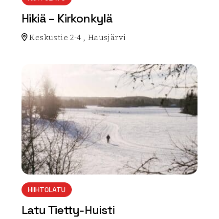
Hikiä – Kirkonkylä
Keskustie 2-4 , Hausjärvi
Lue lisää luontokohteesta Hikiä – Kirkonkylä
array(0) { }
HIIHTOLATU
Latu Tietty-Huisti