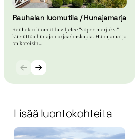
Rauhalan luomutila / Hunajamarja
At
Rauhalan luomutila viljelee "super-marjaksi"
Ter
kutsuttua hunajamarjaa/haskapia. Hunajamarja
At
on kotoisin...
Mik
Lue lisää tuotteesta Rauhalan luomutila / Hunajamarja
Lue
Lisää luontokohteita
array(0) { }