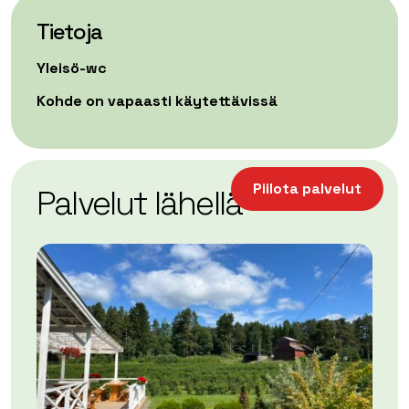
Tietoja
Yleisö-wc
Kohde on vapaasti käytettävissä
| ©
Leaflet
OpenStreetMap
+
Piilota palvelut
Palvelut lähellä
−