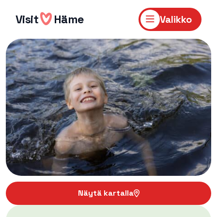
Hyppää
sisältöön
Visit
Häme
Valikko
Näytä kartalla