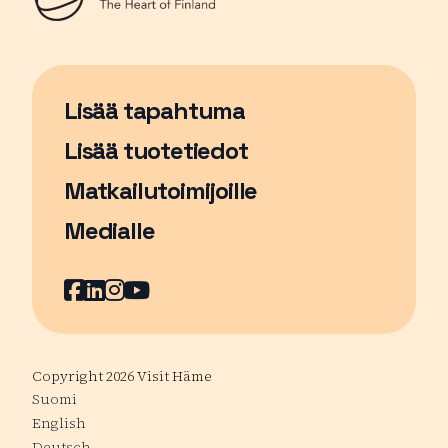
Lisää tapahtuma
Sivu avautuu uudessa ikkunassa
Lisää tuotetiedot
Matkailutoimijoille
Medialle
Facebook
Sivu avautuu uudessa ikkunassa
LinkedIn
Sivu avautuu uudessa ikkunassa
Instagram
Sivu avautuu uudessa ikkunass
YouTube
Sivu avautuu uudessa ikkuna
Copyright 2026 Visit Häme
Suomi
English
Deutsch