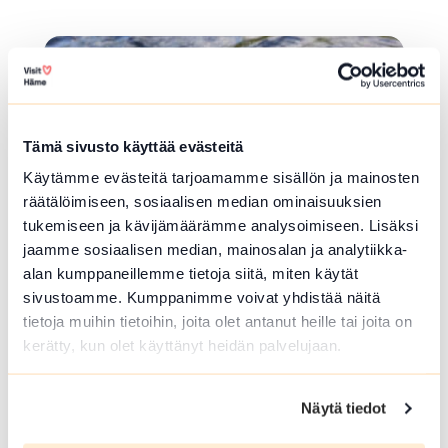
Lue lisää luontokohteesta Tervaniemen ja Soininsaare
array(0) { }
Tämä sivusto käyttää evästeitä
Käytämme evästeitä tarjoamamme sisällön ja mainosten
räätälöimiseen, sosiaalisen median ominaisuuksien
tukemiseen ja kävijämäärämme analysoimiseen. Lisäksi
jaamme sosiaalisen median, mainosalan ja analytiikka-
alan kumppaneillemme tietoja siitä, miten käytät
UIMAPAIKKA
sivustoamme. Kumppanimme voivat yhdistää näitä
tietoja muihin tietoihin, joita olet antanut heille tai joita on
Liinalammen uimaranta
kerätty, kun olet käyttänyt heidän palvelujaan.
Liinalammintie 3 , Janakkala
3 metrin hyppytorni.
Näytä tiedot
Lue lisää luontokohteesta Liinalammen uimaranta