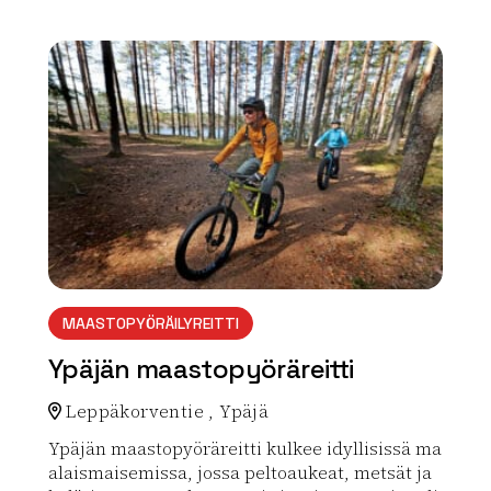
Lue lisää luontokohteesta Hietasalon näköalapaikka
array(0) { }
MAASTOPYÖRÄILYREITTI
Ypäjän maastopyöräreitti
Leppäkorventie , Ypäjä
Ypäjän maastopyöräreitti kulkee idyllisissä ma
alaismaisemissa, jossa peltoaukeat, metsät ja