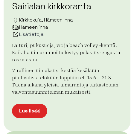
Sairialan kirkkoranta
Kirkkokuja, Hämeenlinna
Hämeenlinna
Lisätietoja
Laituri, pukusuoja, wc ja beach volley -kenttä.
Kaikilta uimarannoilta löytyy pelastusrengas ja
roska-astia.
Virallinen uimakausi kestää kesäkuun
puolivälistä elokuun loppuun eli 15.6. – 31.8.
Tuona aikana yleisiä uimarantoja tarkastetaan
valvontasuunnitelman mukaisesti.
Lue lisää