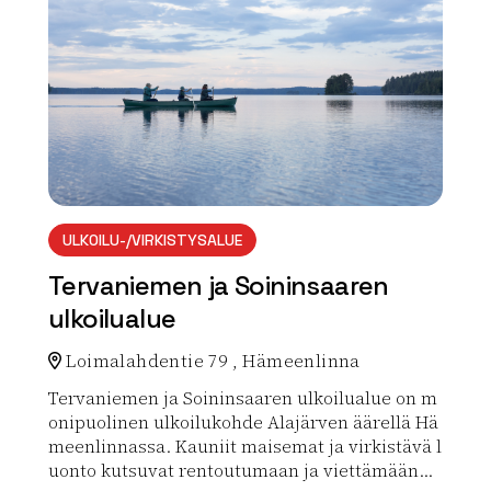
ULKOILU-/VIRKISTYSALUE
Tervaniemen ja Soininsaaren
ulkoilualue
Loimalahdentie 79 , Hämeenlinna
Tervaniemen ja Soininsaaren ulkoilualue on m
onipuolinen ulkoilukohde Alajärven äärellä Hä
meenlinnassa. Kauniit maisemat ja virkistävä l
uonto kutsuvat rentoutumaan ja viettämään...