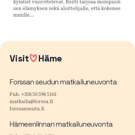
kylätiet vuorottelevat. Reitti tarjoaa monipuoli
sen elämyksen sekä aloittelijalle, että kokenee
mmille...
Lue lisää luontokohteesta Ypäjän maastopyöräreitti
Visit
Häme
Forssan seudun matkailuneuvonta
Puh. +358 50 596 5161
matkailu@forssa.fi
forssanseutu.fi
Hämeenlinnan matkailuneuvonta