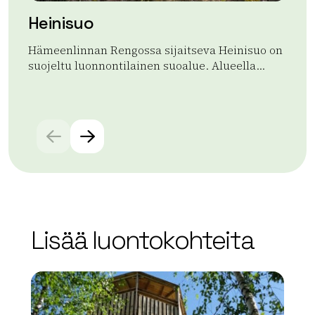
Heinisuo
Re
Hämeenlinnan Rengossa sijaitseva Heinisuo on
Re
suojeltu luonnontilainen suoalue. Alueella...
tav
lo
Lue lisää tuotteesta Heinisuo
Lue
Lisää luontokohteita
array(0) { }