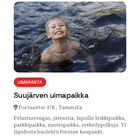
array(0) { }
UIMARANTA
Suujärven uimapaikka
Portaantie 478 , Tammela
Pelastusrengas, jäteastia, lapsille leikkipaikka,
parkkipaikka, nuotiopaikka, retkeilypolkuja. Yl
läpidosta huolehtii Forssan kaupunki.