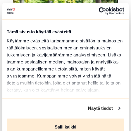
Tämä sivusto käyttää evästeitä
Käytämme evästeitä tarjoamamme sisällön ja mainosten
räätälöimiseen, sosiaalisen median ominaisuuksien
tukemiseen ja kävijämäärämme analysoimiseen. Lisäksi
jaamme sosiaalisen median, mainosalan ja analytiikka-
alan kumppaneillemme tietoja siitä, miten käytät
FRISBEEGOLFRATA
sivustoamme. Kumppanimme voivat yhdistää näitä
Turengin frisbeegolfrata
tietoja muihin tietoihin, joita olet antanut heille tai joita on
kerätty, kun olet käyttänyt heidän palvelujaan.
Lukiotie 3 , Janakkala
Paljon korkeuseroja.
Näytä tiedot
Lue lisää luontokohteesta Turengin frisbeegolfrata
array(0) { }
Salli kaikki