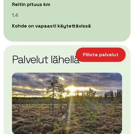
Reitin pituus km
1.4
Kohde on vapaasti käytettävissä
| ©
Leaflet
OpenStreetMap
+
Piilota palvelut
Palvelut lähellä
−