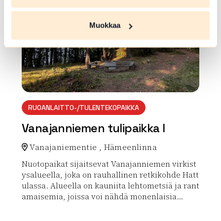
Muokkaa
RUOANLAITTO-/TULENTEKOPAIKKA
Vanajanniemen tulipaikka I
Vanajaniementie , Hämeenlinna
Nuotopaikat sijaitsevat Vanajanniemen virkist
ysalueella, joka on rauhallinen retkikohde Hatt
ulassa. Alueella on kauniita lehtometsiä ja rant
amaisemia, joissa voi nähdä monenlaisia...
Lue lisää luontokohteesta Vanajanniemen tulipaikka I