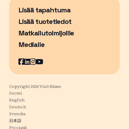
Lisää tapahtuma
Sivu avautuu uudessa ikkunassa
Lisää tuotetiedot
Matkailutoimijoille
Medialle
Facebook
Sivu avautuu uudessa ikkunassa
LinkedIn
Sivu avautuu uudessa ikkunassa
Instagram
Sivu avautuu uudessa ikkunass
YouTube
Sivu avautuu uudessa ikkuna
Copyright 2026 Visit Häme
Suomi
English
Deutsch
Svenska
日本語
Русский