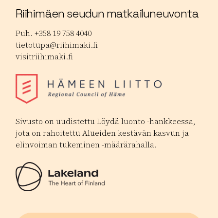
Riihimäen seudun matkailuneuvonta
Puh. +358 19 758 4040
tietotupa@riihimaki.fi
visitriihimaki.fi
Sivusto on uudistettu Löydä luonto -hankkeessa,
jota on rahoitettu Alueiden kestävän kasvun ja
elinvoiman tukeminen -määrärahalla.