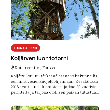
LUONTOTORNI
Koijärven luontotorni
Koijärventie , Forssa
Koijärvi kuuluu tärkeänä osana valtakunnallis
een lintuvesiensuojeluohjelmaan. Kesäkuussa
2018 avattu uusi luontotorni jatkaa 30-vuotisia
perinteitä ja tarjoaa otollisen paikan tutustua...
Lue lisää luontokohteesta Koijärven luontotorni
array(0) { }