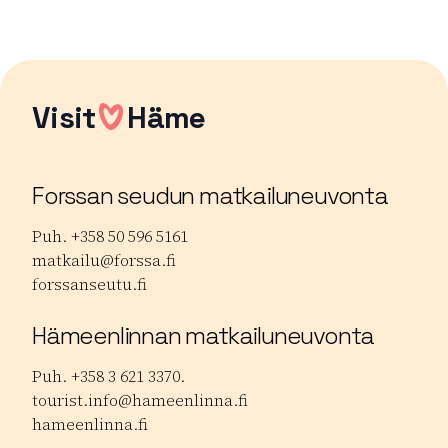
Lue lisää luontokohteesta Suujärven uimapaikka
Visit
Häme
Forssan seudun matkailuneuvonta
Puh. +358 50 596 5161
matkailu@forssa.fi
forssanseutu.fi
Hämeenlinnan matkailuneuvonta
Puh. +358 3 621 3370.
tourist.info@hameenlinna.fi
hameenlinna.fi