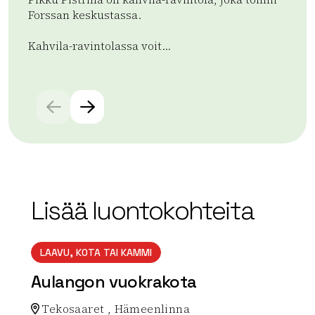
Forssan keskustassa.
sij
pal
Kahvila-ravintolassa voit...
Lue
Lue lisää tuotteesta Kahvila-ravintola Pikku Pistrina
Lisää luontokohteita
LAAVU, KOTA TAI KAMMI
Aulangon vuokrakota
Tekosaaret , Hämeenlinna