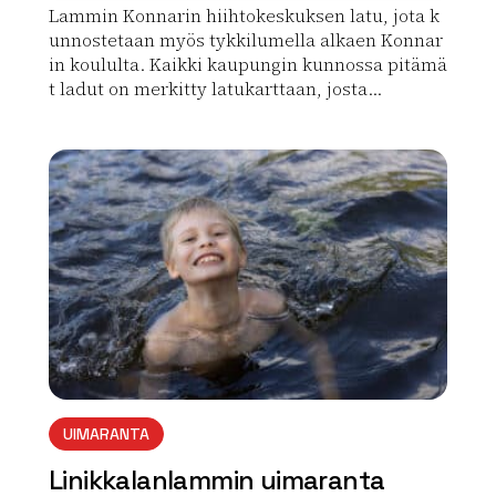
Lammin Konnarin hiihtokeskuksen latu, jota k
unnostetaan myös tykkilumella alkaen Konnar
in koululta. Kaikki kaupungin kunnossa pitämä
t ladut on merkitty latukarttaan, josta...
Lue lisää luontokohteesta Konnarin valaistu latu
array(0) { }
UIMARANTA
Linikkalanlammin uimaranta