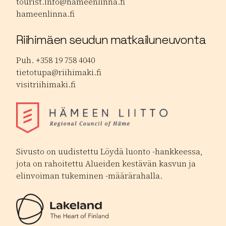
tourist.info@hameenlinna.fi
hameenlinna.fi
Riihimäen seudun matkailuneuvonta
Puh. +358 19 758 4040
tietotupa@riihimaki.fi
visitriihimaki.fi
Sivusto on uudistettu Löydä luonto -hankkeessa,
jota on rahoitettu Alueiden kestävän kasvun ja
elinvoiman tukeminen -määrärahalla.