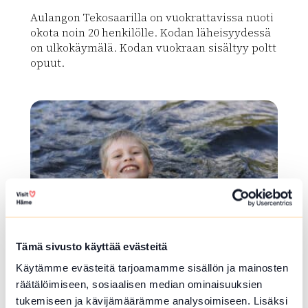
Aulangon Tekosaarilla on vuokrattavissa nuoti
okota noin 20 henkilölle. Kodan läheisyydessä
on ulkokäymälä. Kodan vuokraan sisältyy poltt
opuut.
Lue lisää luontokohteesta Aulangon vuokrakota
array(0) { }
Tämä sivusto käyttää evästeitä
Käytämme evästeitä tarjoamamme sisällön ja mainosten
UIMAPAIKKA
räätälöimiseen, sosiaalisen median ominaisuuksien
tukemiseen ja kävijämäärämme analysoimiseen. Lisäksi
Nihattulan uimaranta