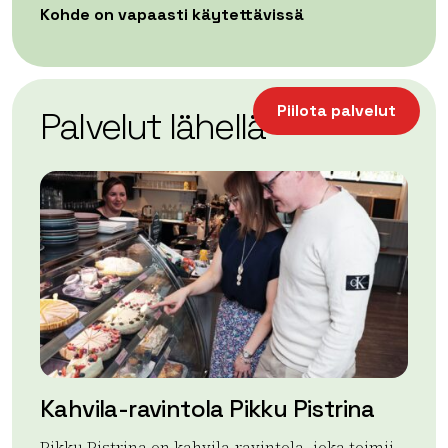
Kohde on vapaasti käytettävissä
| ©
Leaflet
OpenStreetMap
+
Piilota palvelut
Palvelut lähellä
−
Kahvila-ravintola Pikku Pistrina
Vu
Pikku Pistrina on kahvila-ravintola, joka toimii
To