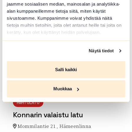
jaamme sosiaalisen median, mainosalan ja analytiikka-
Mäntymäentie 55 , Hattula
alan kumppaneillemme tietoja siitä, miten käytät
sivustoamme. Kumppanimme voivat yhdistää näitä
Lue lisää luontokohteesta Nihattulan uimaranta
tietoja muihin tietoihin, joita olet antanut heille tai joita on
array(0) { }
kerätty, kun olet käyttänyt heidän palvelujaan.
Näytä tiedot
Salli kaikki
Muokkaa
HIIHTOLATU
Konnarin valaistu latu
Mommilantie 21 , Hämeenlinna