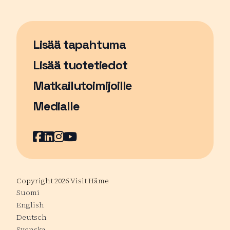
Lisää tapahtuma
Sivu avautuu uudessa ikkunassa
Lisää tuotetiedot
Matkailutoimijoille
Medialle
Facebook
Sivu avautuu uudessa ikkunassa
LinkedIn
Sivu avautuu uudessa ikkunassa
Instagram
Sivu avautuu uudessa ikkunass
YouTube
Sivu avautuu uudessa ikkuna
Copyright 2026 Visit Häme
Suomi
English
Deutsch
Svenska