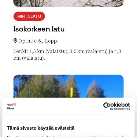
HIIHTOLATU
Isokorkeen latu
Opintie 6 , Loppi
Lenkit 1,5 km (valaistu), 3,0 km (valaistu) ja 4,0
km (valaistu).
Lue lisää luontokohteesta Isokorkeen latu
array(0) { }
Tämä sivusto käyttää evästeitä