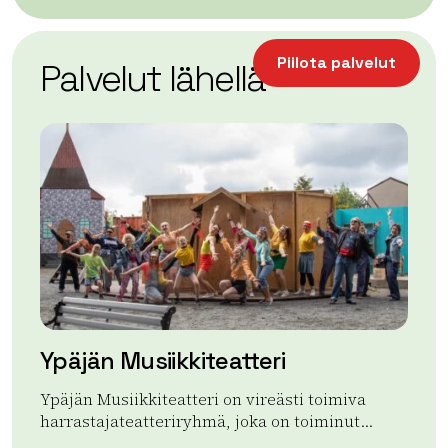
| ©
Leaflet
OpenStreetMap
+
Piilota palvelut
Palvelut lähellä
−
Ypäjän Musiikkiteatteri
L
Ypäjän Musiikkiteatteri on vireästi toimiva
Lep
harrastajateatteriryhmä, joka on toiminut...
Tul