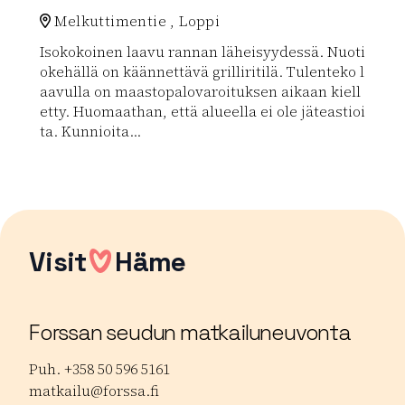
Melkuttimentie , Loppi
Isokokoinen laavu rannan läheisyydessä. Nuoti
okehällä on käännettävä grilliritilä. Tulenteko l
aavulla on maastopalovaroituksen aikaan kiell
etty. Huomaathan, että alueella ei ole jäteastioi
ta. Kunnioita...
Lue lisää luontokohteesta Iso-Melkuttimen lepakkola
Visit
Häme
Forssan seudun matkailuneuvonta
Puh. +358 50 596 5161
matkailu@forssa.fi