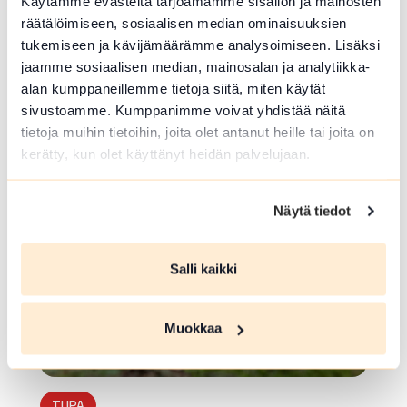
Käytämme evästeitä tarjoamamme sisällön ja mainosten
räätälöimiseen, sosiaalisen median ominaisuuksien
tukemiseen ja kävijämäärämme analysoimiseen. Lisäksi
ULKOKUNTOILUPAIKKA
jaamme sosiaalisen median, mainosalan ja analytiikka-
Kuntoportaat
alan kumppaneillemme tietoja siitä, miten käytät
sivustoamme. Kumppanimme voivat yhdistää näitä
Lähdekorventie , Janakkala
tietoja muihin tietoihin, joita olet antanut heille tai joita on
Lue lisää luontokohteesta Kuntoportaat
kerätty, kun olet käyttänyt heidän palvelujaan.
array(0) { }
Näytä tiedot
Salli kaikki
Muokkaa
TUPA