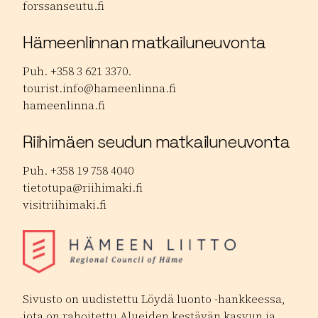
forssanseutu.fi
Hämeenlinnan matkailuneuvonta
Puh. +358 3 621 3370.
tourist.info@hameenlinna.fi
hameenlinna.fi
Riihimäen seudun matkailuneuvonta
Puh. +358 19 758 4040
tietotupa@riihimaki.fi
visitriihimaki.fi
Sivusto on uudistettu Löydä luonto -hankkeessa,
jota on rahoitettu Alueiden kestävän kasvun ja