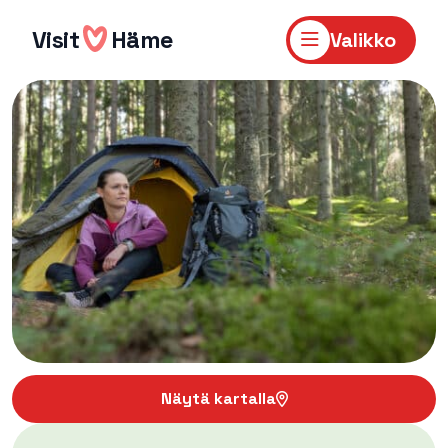
Hyppää
sisältöön
Visit
Häme
Valikko
Näytä kartalla