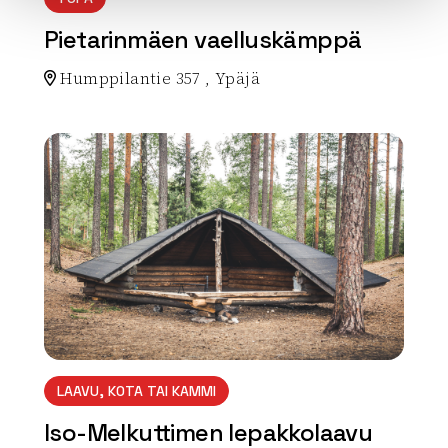
Pietarinmäen vaelluskämppä
Humppilantie 357 , Ypäjä
Lue lisää luontokohteesta Pietarinmäen vaelluskämp
array(0) { }
LAAVU, KOTA TAI KAMMI
Iso-Melkuttimen lepakkolaavu