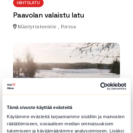
HIIHTOLATU
Paavolan valaistu latu
Mäntyrinteentie , Forssa
Lue lisää luontokohteesta Paavolan valaistu latu
array(0) { }
Tämä sivusto käyttää evästeitä
Käytämme evästeitä tarjoamamme sisällön ja mainosten
HIIHTOLATU
räätälöimiseen, sosiaalisen median ominaisuuksien
Hyrvälä hiihtolatu 11km
tukemiseen ja kävijämäärämme analysoimiseen. Lisäksi