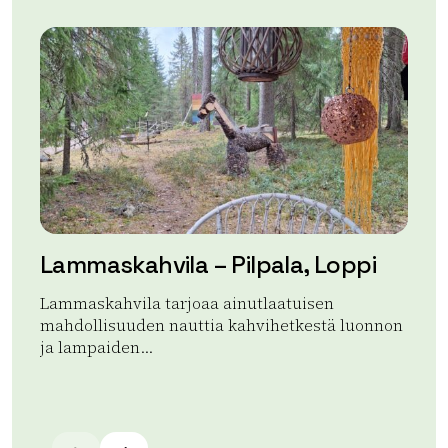
Lammaskahvila – Pilpala, Loppi
K
Pu
Lammaskahvila tarjoaa ainutlaatuisen
mahdollisuuden nauttia kahvihetkestä luonnon
Ki
ja lampaiden...
Luk
Mu
Lue lisää tuotteesta Lammaskahvila – Pilpala, Loppi
Lue