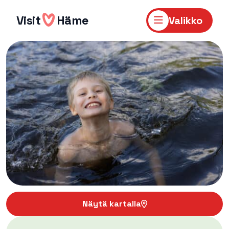
Hyppää
sisältöön
Visit
Häme
Valikko
Näytä kartalla