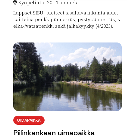
Kyöpelintie 20 , Tammela
Lappset SISU -tuotteet sisältävä liikunta-alue.
Laitteina penkkipunnerrus, pystypunnerrus, s
elkä-/vatsapenkki sekä jalkakyykky (4/2023).
Lue lisää luontokohteesta Liikuntakeskuksen ulkokunt
array(0) { }
UIMAPAIKKA
Piilinkankaan uimapaikka