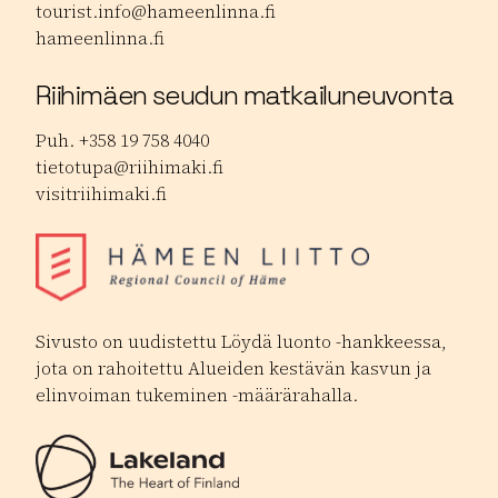
tourist.info@hameenlinna.fi
hameenlinna.fi
Riihimäen seudun matkailuneuvonta
Puh. +358 19 758 4040
tietotupa@riihimaki.fi
visitriihimaki.fi
Sivusto on uudistettu Löydä luonto -hankkeessa,
jota on rahoitettu Alueiden kestävän kasvun ja
elinvoiman tukeminen -määrärahalla.