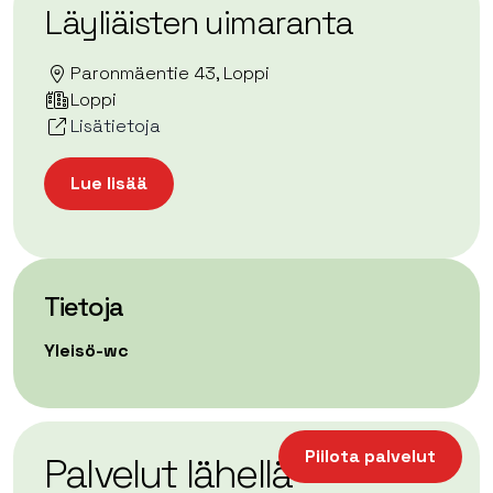
Läyliäisten uimaranta
Paronmäentie 43, Loppi
Loppi
Lisätietoja
Lue lisää
Tietoja
Yleisö-wc
| ©
Leaflet
OpenStreetMap
+
Piilota palvelut
Palvelut lähellä
−