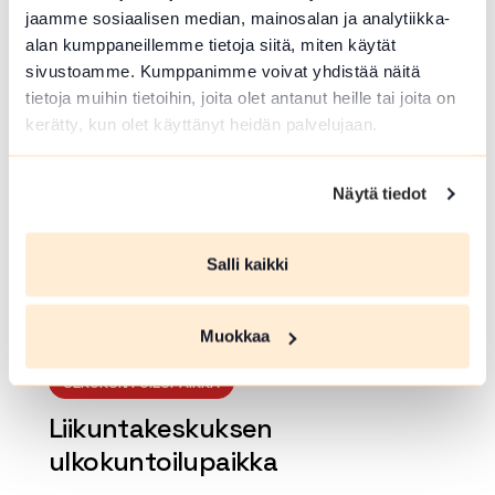
jaamme sosiaalisen median, mainosalan ja analytiikka-
Kinnalantie 1 , Hattula
alan kumppaneillemme tietoja siitä, miten käytät
sivustoamme. Kumppanimme voivat yhdistää näitä
Lue lisää luontokohteesta Hyrvälä hiihtolatu 11km
tietoja muihin tietoihin, joita olet antanut heille tai joita on
array(0) { }
kerätty, kun olet käyttänyt heidän palvelujaan.
Näytä tiedot
Salli kaikki
Muokkaa
ULKOKUNTOILUPAIKKA
Liikuntakeskuksen
ulkokuntoilupaikka