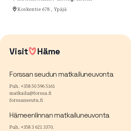
Koskentie 678 , Ypäjä
Lue lisää luontokohteesta Piilinkankaan uimapaikka
Visit
Häme
Forssan seudun matkailuneuvonta
Puh. +358 50 596 5161
matkailu@forssa.fi
forssanseutu.fi
Hämeenlinnan matkailuneuvonta
Puh. +358 3 621 3370.