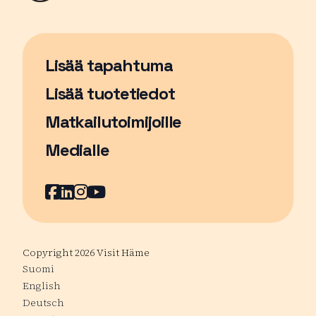
Lisää tapahtuma
Sivu avautuu uudessa ikkunassa
Lisää tuotetiedot
Matkailutoimijoille
Medialle
Facebook
Sivu avautuu uudessa ikkunassa
LinkedIn
Sivu avautuu uudessa ikkunassa
Instagram
Sivu avautuu uudessa ikkunass
YouTube
Sivu avautuu uudessa ikkuna
Copyright 2026 Visit Häme
Suomi
English
Deutsch