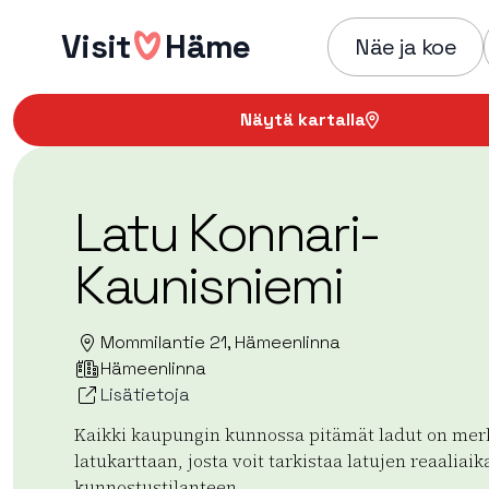
Hyppää
Visit
Häme
sisältöön
Näe ja koe
Näytä kartalla
Latu Konnari-
Kaunisniemi
Mommilantie 21, Hämeenlinna
Hämeenlinna
Lisätietoja
Kaikki kaupungin kunnossa pitämät ladut on merk
latukarttaan, josta voit tarkistaa latujen reaaliaik
kunnostustilanteen.