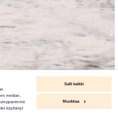
Salli kaikki
an
sen median,
Muokkaa
. Kumppanimme
olet käyttänyt