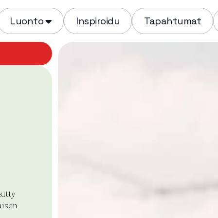
Luonto
Inspiroidu
Tapahtumat
itty
aisen