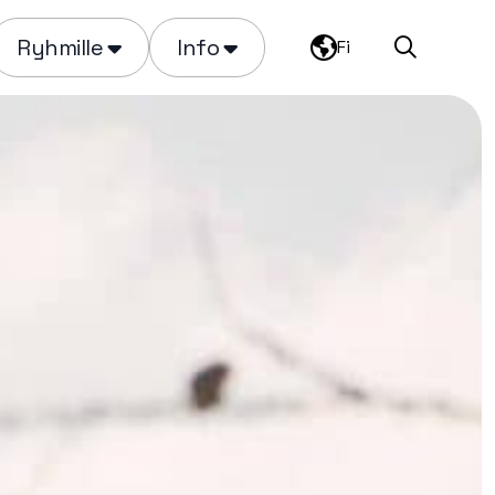
Ryhmille
Info
Fi
Haku