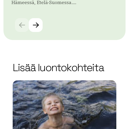
Hämeessä, Etelä-Suomessa....
lev
Lue lisää tuotteesta Vanajaveden Taidekolmio
Lue
Lisää luontokohteita
array(0) { }