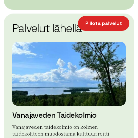
| ©
Leaflet
OpenStreetMap
+
Piilota palvelut
Palvelut lähellä
−
Vanajaveden Taidekolmio
La
Vanajaveden taidekolmio on kolmen
La
taidekohteen muodostama kulttuurireitti
He