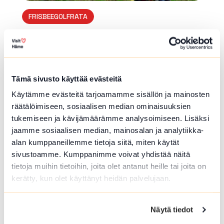
FRISBEEGOLFRATA
Rengon frisbeegolfrata
Urheilutie , Hämeenlinna
Paljon korkeuseroja.
Tämä sivusto käyttää evästeitä
Lue lisää luontokohteesta Rengon frisbeegolfrata
Käytämme evästeitä tarjoamamme sisällön ja mainosten
array(0) { }
räätälöimiseen, sosiaalisen median ominaisuuksien
tukemiseen ja kävijämäärämme analysoimiseen. Lisäksi
jaamme sosiaalisen median, mainosalan ja analytiikka-
alan kumppaneillemme tietoja siitä, miten käytät
sivustoamme. Kumppanimme voivat yhdistää näitä
tietoja muihin tietoihin, joita olet antanut heille tai joita on
kerätty, kun olet käyttänyt heidän palvelujaan.
Näytä tiedot