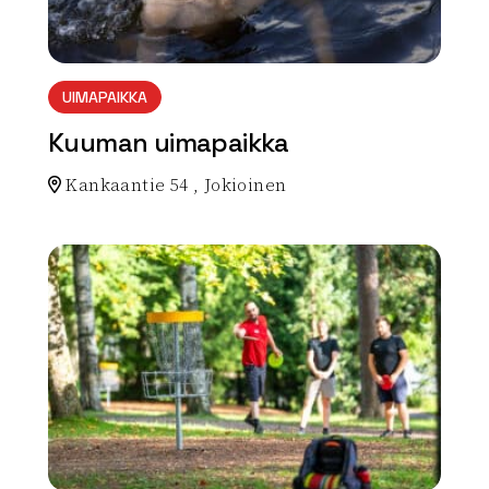
UIMAPAIKKA
Kuuman uimapaikka
Kankaantie 54 , Jokioinen
Lue lisää luontokohteesta Kuuman uimapaikka
array(0) { }