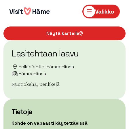
Hyppää
sisältöön
Visit
Häme
Valikko
Näytä kartalla
Lasitehtaan laavu
Hollaajantie, Hämeenlinna
Hämeenlinna
Nuotiokehä, penkkejä
Tietoja
Kohde on vapaasti käytettävissä