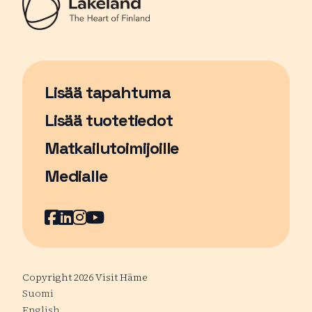
Lisää tapahtuma
Sivu avautuu uudessa ikkunassa
Lisää tuotetiedot
Matkailutoimijoille
Medialle
Facebook
Sivu avautuu uudessa ikkunassa
LinkedIn
Sivu avautuu uudessa ikkunassa
Instagram
Sivu avautuu uudessa ikkunass
YouTube
Sivu avautuu uudessa ikkuna
Copyright 2026 Visit Häme
Suomi
English