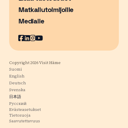
Matkailutoimijoille
Medialle
Facebook
Sivu avautuu uudessa ikkunassa
LinkedIn
Sivu avautuu uudessa ikkunassa
Instagram
Sivu avautuu uudessa ikkunass
YouTube
Sivu avautuu uudessa ikkuna
Copyright 2026 Visit Häme
Suomi
English
Deutsch
Svenska
日本語
Русский
Evästeasetukset
Tietosuoja
Saavutettavuus