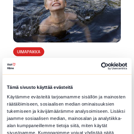
UIMAPAIKKA
Ahilammin uimaranta
Kiramontie , Janakkala
Myös erillinen uimapaikka koirille.
Tämä sivusto käyttää evästeitä
Lue lisää luontokohteesta Ahilammin uimaranta
Käytämme evästeitä tarjoamamme sisällön ja mainosten
räätälöimiseen, sosiaalisen median ominaisuuksien
array(0) { }
tukemiseen ja kävijämäärämme analysoimiseen. Lisäksi
jaamme sosiaalisen median, mainosalan ja analytiikka-
alan kumppaneillemme tietoja siitä, miten käytät
sivustoamme. Kumppanimme voivat yhdistää näitä