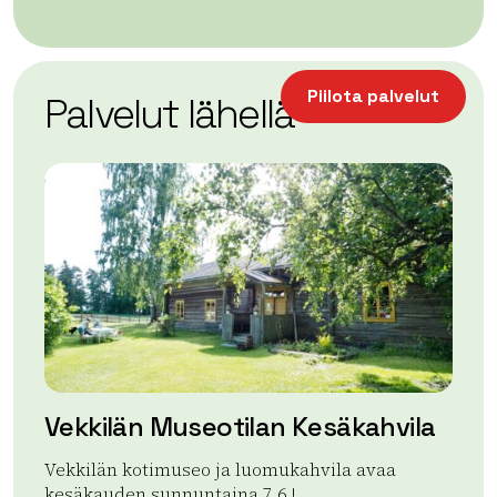
| ©
Leaflet
OpenStreetMap
+
Piilota palvelut
Palvelut lähellä
−
Vekkilän Museotilan Kesäkahvila
Ru
Vekkilän kotimuseo ja luomukahvila avaa
Ruo
kesäkauden sunnuntaina 7.6.!
lu