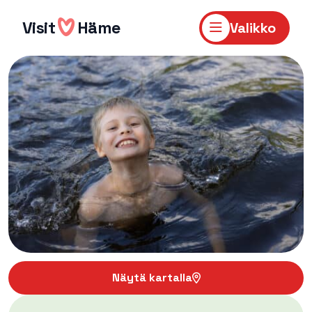
Hyppää
sisältöön
Visit
Häme
Valikko
Näytä kartalla