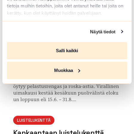
tietoja muihin tietoihin, joita olet antanut heille tai joita on
kerätty, kun olet käyttänyt heidän palvelujaan.
Näytä tiedot
UIMAPAIKKA
Salli kaikki
Pursunjärven uimaranta
Uusitalontie , Hämeenlinna
Muokkaa
Laituri, pukusuoja, wc. Kaikilta uimarannoilta l
öytyy pelastusrengas ja roska-astia. Virallinen
uimakausi kestää kesäkuun puolivälistä eloku
un loppuun eli 15.6. – 31.8....
Lue lisää luontokohteesta Pursunjärven uimaranta
LUISTELUKENTTÄ
Kankaantaan luistelukenttä