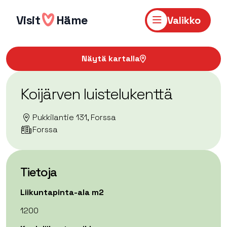
Hyppää
sisältöön
Visit
Häme
Valikko
Näytä kartalla
Koijärven luistelukenttä
Pukkilantie 131, Forssa
Forssa
Tietoja
Liikuntapinta-ala m2
1200