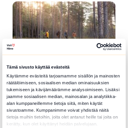
array(0) { }
Tämä sivusto käyttää evästeitä
KÄVELYREITTI/ULKOILUREITTI
Käytämme evästeitä tarjoamamme sisällön ja mainosten
räätälöimiseen, sosiaalisen median ominaisuuksien
Pappilanniemen rantareitti
tukemiseen ja kävijämäärämme analysoimiseen. Lisäksi
jaamme sosiaalisen median, mainosalan ja analytiikka-
Kinnalantie 1 , Hattula
alan kumppaneillemme tietoja siitä, miten käytät
Lue lisää luontokohteesta Pappilanniemen rantareitti
sivustoamme. Kumppanimme voivat yhdistää näitä
tietoja muihin tietoihin, joita olet antanut heille tai joita on
LUISTELUKENTTÄ
kerätty, kun olet käyttänyt heidän palvelujaan.