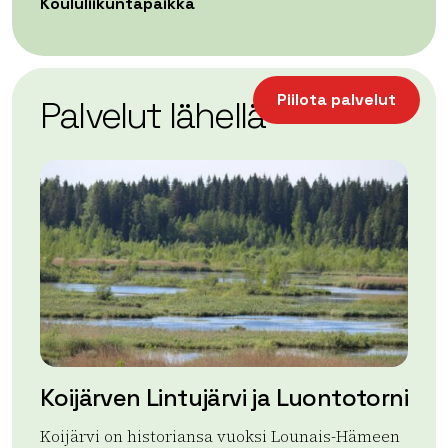
Koululiikuntapaikka
| ©
Leaflet
OpenStreetMap
+
Piilota palvelut
Palvelut lähellä
−
Koijärven Lintujärvi ja Luontotorni
Ra
Koijärvi on historiansa vuoksi Lounais-Hämeen
Kok