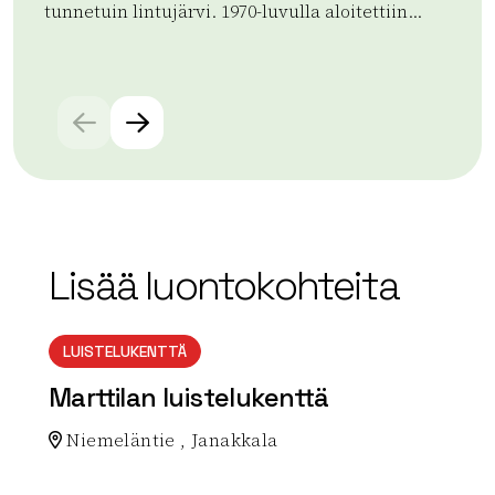
tunnetuin lintujärvi. 1970-luvulla aloitettiin...
til
rav
Lue lisää tuotteesta Koijärven Lintujärvi ja Luontotorn
Lue
Lisää luontokohteita
LUISTELUKENTTÄ
Marttilan luistelukenttä
Niemeläntie , Janakkala
Lue lisää luontokohteesta Marttilan luistelukenttä