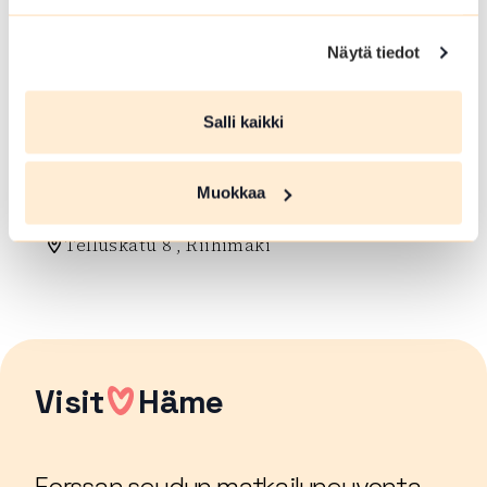
Kuhalan luistelukenttä
Opintie 4 , Forssa
Näytä tiedot
Lue lisää luontokohteesta Kuhalan luistelukenttä
Salli kaikki
LUISTELUKENTTÄ
Peltosaaren koulun
Muokkaa
luistelukenttä
Telluskatu 8 , Riihimäki
Lue lisää luontokohteesta Peltosaaren koulun luistel
Visit
Häme
Forssan seudun matkailuneuvonta