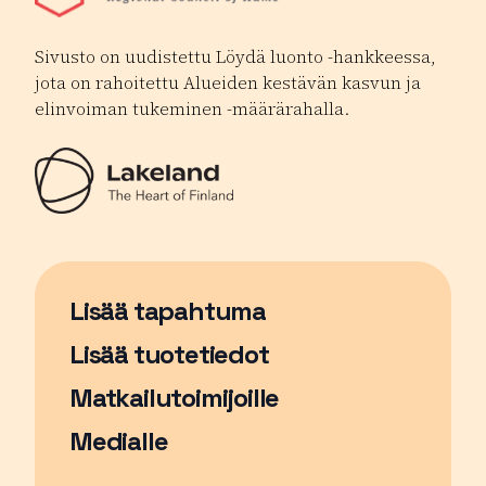
Sivusto on uudistettu Löydä luonto -hankkeessa,
jota on rahoitettu Alueiden kestävän kasvun ja
elinvoiman tukeminen -määrärahalla.
Lisää tapahtuma
Sivu avautuu uudessa ikkunassa
Lisää tuotetiedot
Matkailutoimijoille
Medialle