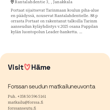
Rantalahdentie 3, , Janakkala
Portaat sijaitsevat Tarinmaan koulun piha-alue
en päädyssä, nousevat Rantalahdentielle. 88 p
orrasta Portaat on rakentanut talkoilla Tarinm
aanseudun kyläyhdistys v.2025 osana Pappilan
kylän luontopolun Leader-hanketta. ...
Lue lisää luontokohteesta Pappilankylän kuntoporta
Visit
Häme
Forssan seudun matkailuneuvonta
Puh. +358 50 596 5161
matkailu@forssa.fi
forssanseutu.fi