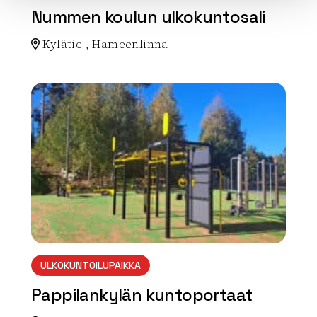
Nummen koulun ulkokuntosali
Kylätie , Hämeenlinna
Lue lisää luontokohteesta Nummen koulun ulkokuntosa
array(0) { }
ULKOKUNTOILUPAIKKA
Pappilankylän kuntoportaat