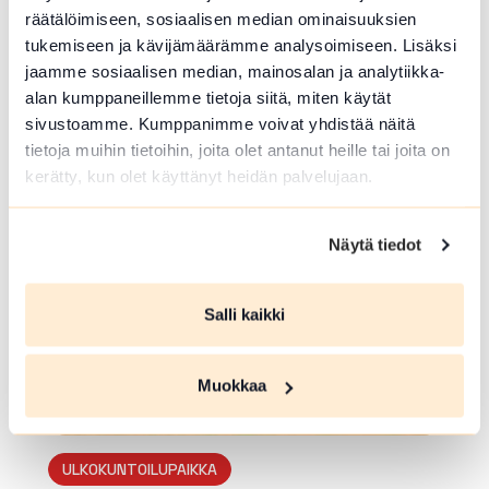
räätälöimiseen, sosiaalisen median ominaisuuksien
ULKOKUNTOILUPAIKKA
tukemiseen ja kävijämäärämme analysoimiseen. Lisäksi
jaamme sosiaalisen median, mainosalan ja analytiikka-
Eedilän lihaskuntopiste
alan kumppaneillemme tietoja siitä, miten käytät
sivustoamme. Kumppanimme voivat yhdistää näitä
Opintie 3 , Loppi
tietoja muihin tietoihin, joita olet antanut heille tai joita on
Lue lisää luontokohteesta Eedilän lihaskuntopiste
kerätty, kun olet käyttänyt heidän palvelujaan.
array(0) { }
Näytä tiedot
Salli kaikki
Muokkaa
ULKOKUNTOILUPAIKKA