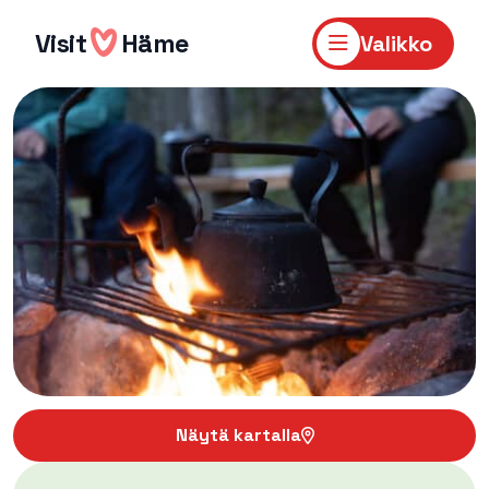
Hyppää
sisältöön
Visit
Häme
Valikko
Näytä kartalla