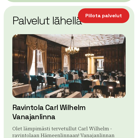
| ©
Leaflet
OpenStreetMap
+
Piilota palvelut
Palvelut lähellä
−
Ravintola Carl Wilhelm
M
Vanajanlinna
Ma
sij
Olet lämpimästi tervetullut Carl Wilhelm -
Ka
ravintolaan Hämeenlinnaan! Vanajanlinnan