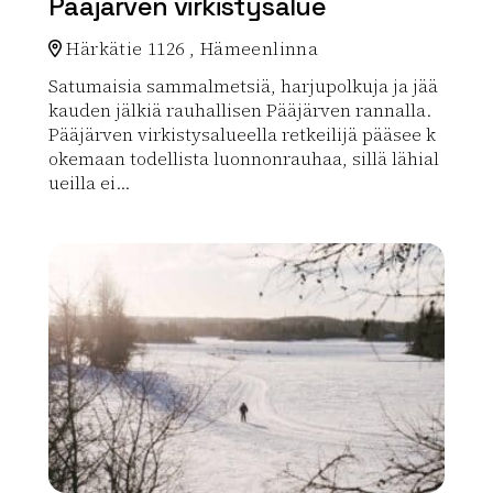
Pääjärven virkistysalue
Härkätie 1126 , Hämeenlinna
Satumaisia sammalmetsiä, harjupolkuja ja jää
kauden jälkiä rauhallisen Pääjärven rannalla.
Pääjärven virkistysalueella retkeilijä pääsee k
okemaan todellista luonnonrauhaa, sillä lähial
ueilla ei...
Lue lisää luontokohteesta Pääjärven virkistysalue
array(0) { }