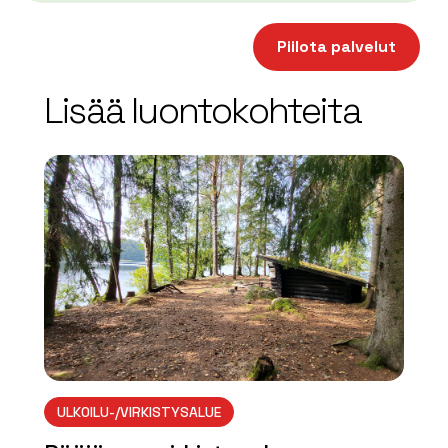
| ©
Leaflet
OpenStreetMap
+
Piilota palvelut
−
Lisää luontokohteita
array(0) { }
ULKOILU-/VIRKISTYSALUE