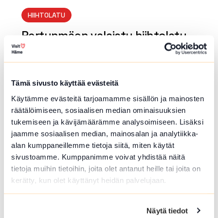
HIIHTOLATU
Pertunmäen valaistu hiihtolatu
Urheilutie 5 , Ypäjä
Lue lisää luontokohteesta Pertunmäen valaistu hiihto
Tämä sivusto käyttää evästeitä
array(0) { }
Käytämme evästeitä tarjoamamme sisällön ja mainosten
räätälöimiseen, sosiaalisen median ominaisuuksien
tukemiseen ja kävijämäärämme analysoimiseen. Lisäksi
jaamme sosiaalisen median, mainosalan ja analytiikka-
alan kumppaneillemme tietoja siitä, miten käytät
sivustoamme. Kumppanimme voivat yhdistää näitä
tietoja muihin tietoihin, joita olet antanut heille tai joita on
kerätty, kun olet käyttänyt heidän palvelujaan.
KUNTORATA
Näytä tiedot