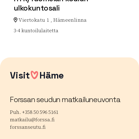
ulkokuntosali
Viertokatu 1 , Hämeenlinna
3-4 kuntoilulaitetta
Lue lisää luontokohteesta HYK/Tuomelan koulun ulkok
Visit
Häme
Forssan seudun matkailuneuvonta
Puh. +358 50 596 5161
matkailu@forssa.fi
forssanseutu.fi