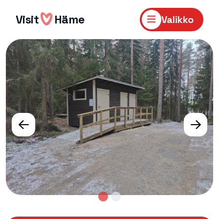
Hyppää
sisältöön
Visit
Häme
Valikko