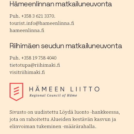
Hämeenlinnan matkailuneuvonta
Puh. +358 3 621 3370.
tourist.info@hameenlinna.fi
hameenlinna.fi
Riihimäen seudun matkailuneuvonta
Puh. +358 19 758 4040
tietotupa@riihimaki.fi
visitriihimaki.fi
Sivusto on uudistettu Löydä luonto -hankkeessa,
jota on rahoitettu Alueiden kestävän kasvun ja
elinvoiman tukeminen -määrärahalla.