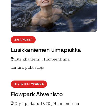
UIMAPAIKKA
Lusikkaniemen uimapaikka
Lusikkaniemi , Hämeenlinna
Laituri, pukusuoja
Lue lisää luontokohteesta Lusikkaniemen uimapaikka
ULKOKIIPEILYPAIKKA
Flowpark Ahvenisto
Olympiakatu 18-20 , Hämeenlinna