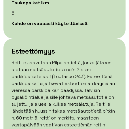
Taukopaikat lkm
5
Kohde on vapaasti käytettävissä
Esteettömyys
Reitille saavutaan Pilpalantieltä, jonka jälkeen
ajetaan metsäautotietä noin 2,5 km
parkkipaikalle asti (Luutasuo 243). Esteettömät
parkkipaikat sijaitsevat esteettömän käymälän
vieressä parkkipaikan päädyssä. Talvisin
pysäköintialue ja sille johtava metsäautotie on
suljettu, ja alueella kulkee metsälatuja. Reitille
lähdetään huussin takaa metsäautotietä pitkin
n. 60 metriä, reitti on merkitty maastoon
vastapäivään vaativan esteettömän reitin