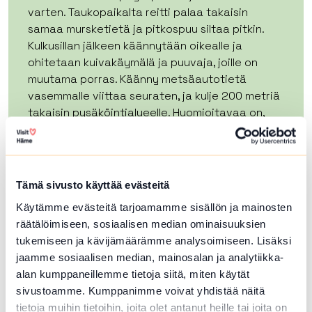
varten. Taukopaikalta reitti palaa takaisin
samaa mursketietä ja pitkospuu siltaa pitkin.
Kulkusillan jälkeen käännytään oikealle ja
ohitetaan kuivakäymälä ja puuvaja, joille on
muutama porras. Käänny metsäautotietä
vasemmalle viittaa seuraten, ja kulje 200 metriä
takaisin pysäköintialueelle. Huomioitavaa on,
että reitin varrella on ylä- ja alamäkeä.
Vaativalla esteettömällä reitillä pinnanmuodot
vaihtelevat ja reitillä voi olla juuria ja kiviä sekä
sääolosuhteet asettavat usein omat
Tämä sivusto käyttää evästeitä
haasteensa reitille. Paikoitellen reitin
Käytämme evästeitä tarjoamamme sisällön ja mainosten
pituuskaltevuus ylittää 8 % sekä
räätälöimiseen, sosiaalisen median ominaisuuksien
sivuttaiskaltevuus 3 %. Jos liikut apuvälineen
tukemiseen ja kävijämäärämme analysoimiseen. Lisäksi
kanssa tarvitset maastoon soveltuvan välineen
jaamme sosiaalisen median, mainosalan ja analytiikka-
sekä voit tarvita reitillä avustajaa. Pyörätuolilla
alan kumppaneillemme tietoja siitä, miten käytät
liikkuvalle on hyötyä isoista etupyöristä tai jopa
sivustoamme. Kumppanimme voivat yhdistää näitä
nokkapyörän käyttämisestä. Reitillä ei ole
tietoja muihin tietoihin, joita olet antanut heille tai joita on