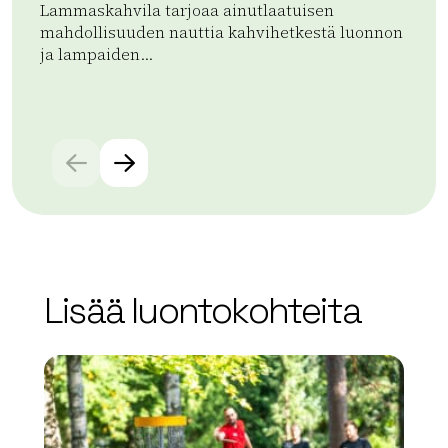
Lammaskahvila tarjoaa ainutlaatuisen
Kom
mahdollisuuden nauttia kahvihetkestä luonnon
sam
ja lampaiden...
Lue
Lue lisää tuotteesta Lammaskahvila – Pilpala, Loppi
Lisää luontokohteita
array(0) { }