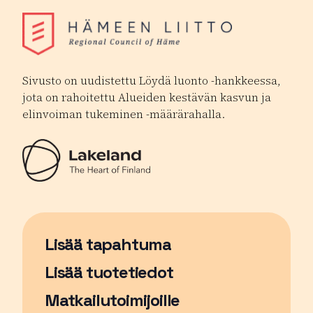
Sivusto on uudistettu Löydä luonto -hankkeessa,
jota on rahoitettu Alueiden kestävän kasvun ja
elinvoiman tukeminen -määrärahalla.
Lisää tapahtuma
Sivu avautuu uudessa ikkunassa
Lisää tuotetiedot
Matkailutoimijoille