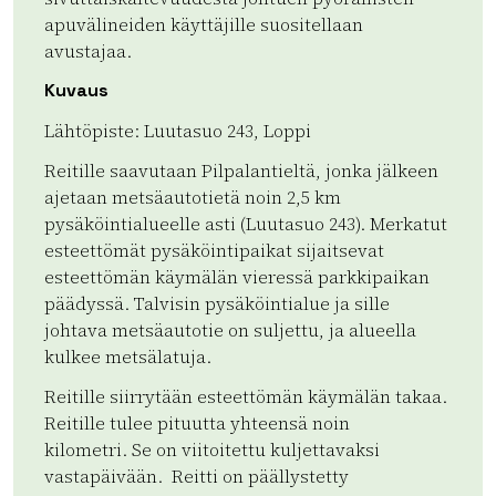
apuvälineiden käyttäjille suositellaan
avustajaa.
Kuvaus
Lähtöpiste: Luutasuo 243, Loppi
Reitille saavutaan Pilpalantieltä, jonka jälkeen
ajetaan metsäautotietä noin 2,5 km
pysäköintialueelle asti (Luutasuo 243). Merkatut
esteettömät pysäköintipaikat sijaitsevat
esteettömän käymälän vieressä parkkipaikan
päädyssä. Talvisin pysäköintialue ja sille
johtava metsäautotie on suljettu, ja alueella
kulkee metsälatuja.
Reitille siirrytään esteettömän käymälän takaa.
Reitille tulee pituutta yhteensä noin
kilometri. Se on viitoitettu kuljettavaksi
vastapäivään. Reitti on päällystetty