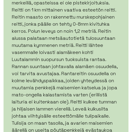
merkeillä, opasteissa ei ole pistekirjoituksia.
Reitti on 1 km mittainen vaativa esteetön reitti.
Reitin maasto on rakennettu murskepohjainen
reitti, jonka päälle on tehty 0-8mm kivituhka
kerros. Polun leveys on noin 1,2 metriä. Reitin
alussa palataan metsäautotietä tulosuuntaan
muutama kymmenen metriä. Reitti lähtee
vasemmalle loivasti alamäkeen kohti
Luutalammin suopursun tuoksuista rantaa.
Rannan suuntaan johtavalla alamäen osuudella,
voi tarvita avustajaa. Rantareitin osuudella on
kolme levähdyspaikkaa, joiden yhteydessä on
muutamia penkkejä maisemien katselua ja jopa
mato-ongella kalastamista varten (erillistä
laituria ei kuitenkaan ole). Reitti kulkee tumman
ja hiljaisen lammen vierellä. Leveä kulkusilta
johtaa viihtyisälle esteettömälle tulipaikalle.
Tulisija on maan tasolla, ja avarien maisemien
äärellä on useita pöytäpenkkejä evästaukoa