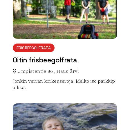
FRISBEEGOLFRATA
Oitin frisbeegolfrata
Umpistentie 86 , Hausjärvi
Jonkin verran korkeuseroja. Melko iso parkkip
aikka.
Lue lisää luontokohteesta Oitin frisbeegolfrata
array(0) { }