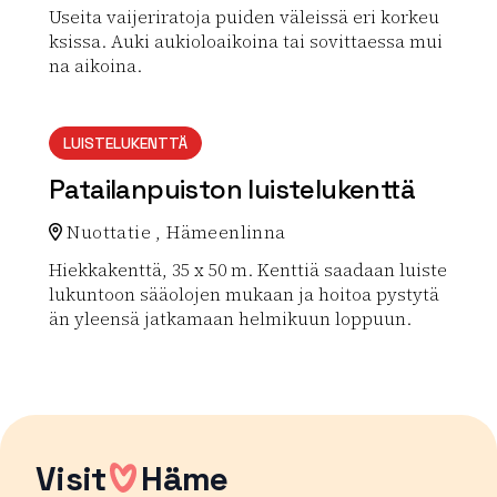
Useita vaijeriratoja puiden väleissä eri korkeu
ksissa. Auki aukioloaikoina tai sovittaessa mui
na aikoina.
Lue lisää luontokohteesta Flowpark Ahvenisto
LUISTELUKENTTÄ
Patailanpuiston luistelukenttä
Nuottatie , Hämeenlinna
Hiekkakenttä, 35 x 50 m. Kenttiä saadaan luiste
lukuntoon sääolojen mukaan ja hoitoa pystytä
än yleensä jatkamaan helmikuun loppuun.
Lue lisää luontokohteesta Patailanpuiston luisteluken
Visit
Häme