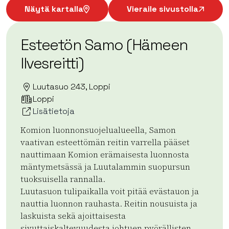
Näytä kartalla
Vieraile sivustolla
Esteetön Samo (Hämeen
Ilvesreitti)
Luutasuo 243, Loppi
Loppi
Lisätietoja
Komion luonnonsuojelualueella, Samon
vaativan esteettömän reitin varrella pääset
nauttimaan Komion erämaisesta luonnosta
mäntymetsässä ja Luutalammin suopursun
tuoksuisella rannalla.
Luutasuon tulipaikalla voit pitää evästauon ja
nauttia luonnon rauhasta. Reitin nousuista ja
laskuista sekä ajoittaisesta
sivuttaiskaltevuudesta johtuen pyörällisten