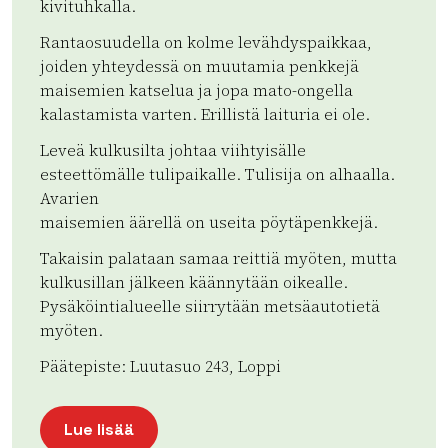
kivituhkalla.
Rantaosuudella on kolme levähdyspaikkaa,
joiden yhteydessä on muutamia penkkejä
maisemien katselua ja jopa mato-ongella
kalastamista varten. Erillistä laituria ei ole.
Leveä kulkusilta johtaa viihtyisälle
esteettömälle tulipaikalle. Tulisija on alhaalla.
Avarien
maisemien äärellä on useita pöytäpenkkejä.
Takaisin palataan samaa reittiä myöten, mutta
kulkusillan jälkeen käännytään oikealle.
Pysäköintialueelle siirrytään metsäautotietä
myöten.
Päätepiste: Luutasuo 243, Loppi
Lue lisää