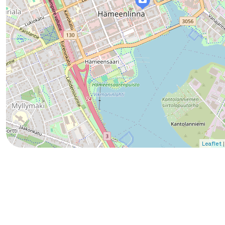
|
Leaflet