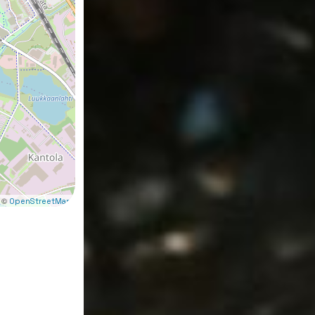
 ©
OpenStreetMap