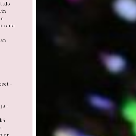
 klo
rin
in
auraita
nan
oset –
ja -
ekä
a.
hlan