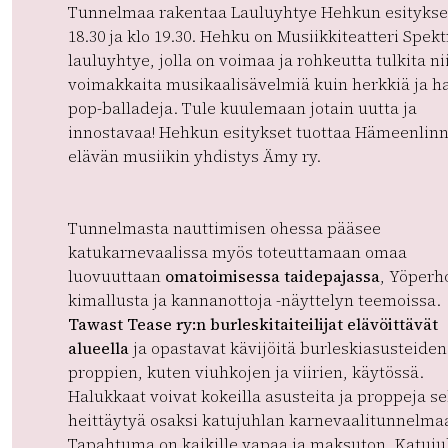
Tunnelmaa rakentaa Lauluyhtye Hehkun esitykset
18.30 ja klo 19.30. Hehku on Musiikkiteatteri Spekt
lauluyhtye, jolla on voimaa ja rohkeutta tulkita ni
voimakkaita musikaalisävelmiä kuin herkkiä ja h
pop-balladeja. Tule kuulemaan jotain uutta ja
innostavaa! Hehkun esitykset tuottaa Hämeenlin
elävän musiikin yhdistys Ämy ry.
Tunnelmasta nauttimisen ohessa pääsee
katukarnevaalissa myös toteuttamaan omaa
luovuuttaan
omatoimisessa taidepajassa
, Yöperh
kimallusta ja kannanottoja -näyttelyn teemoissa.
Tawast Tease ry:n burleskitaiteilijat elävöittävät
alueella
ja opastavat kävijöitä burleskiasusteiden 
proppien, kuten viuhkojen ja viirien, käytössä.
Halukkaat voivat kokeilla asusteita ja proppeja s
heittäytyä osaksi katujuhlan karnevaalitunnelma
Tapahtuma on kaikille vapaa ja maksuton. Katuju