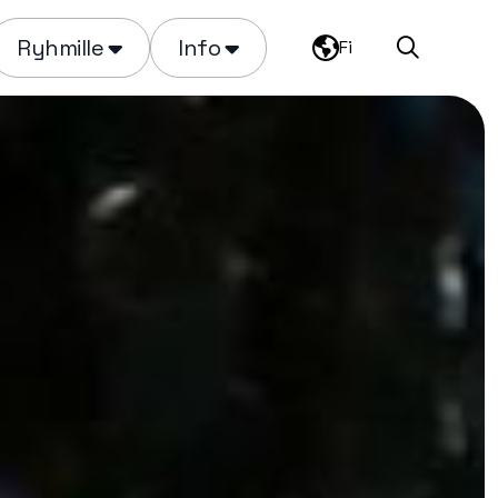
Ryhmille
Info
Fi
Haku