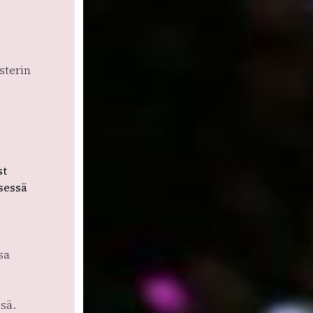
sterin
a
st
sessä
sa
sä.