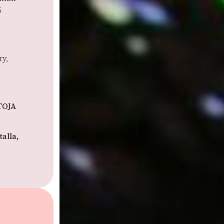
5
ry,
TOJA
alla,