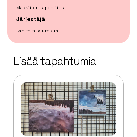
Maksuton tapahtuma
Järjestäjä
Lammin seurakunta
| ©
Leaflet
OpenStreetMap
+
Lisää tapahtumia
−