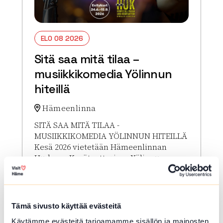
ELO 08 2026
Sitä saa mitä tilaa –
musiikkikomedia Yölinnun
hiteillä
Hämeenlinna
SITÄ SAA MITÄ TILAA -
MUSIIKKIKOMEDIA YÖLINNUN HITEILLÄ
Kesä 2026 vietetään Hämeenlinnan
Uudessa Kesäteatterissa Yölinnun
musiikin tahdissa. Sitä saa mitä tilaa...
Lue lisää tapahtumasta Sitä saa mitä tilaa – musii
Tämä sivusto käyttää evästeitä
Käytämme evästeitä tarjoamamme sisällön ja mainosten