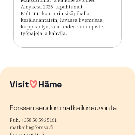
Ämykesä 2026 -tapahtumat
Kulttuurikonttorin sisäpihalla
kesälauantaisin, luvassa livemusaa,
kirppistelyä, vaatteiden vaihtopiste,
työpajoja ja kahvila.
Lue lisää tapahtumasta Ämykesä 2026 @Kulttuuri
Visit
Häme
Forssan seudun matkailuneuvonta
Puh. +358 50 596 5161
matkailu@forssa.fi
forssanseutu.fi