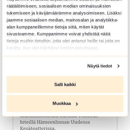
räätälöimiseen, sosiaalisen median ominaisuuksien
tukemiseen ja kävijämäärämme analysoimiseen. Lisäksi
jaamme sosiaalisen median, mainosalan ja analytiikka-
alan kumppaneillemme tietoja siitä, miten käytät
sivustoamme. Kumppanimme voivat yhdistää näitä
tietoja muihin tietoihin, joita olet antanut heille tai joita on
kerätty, kun olet käyttänyt heidän palvelujaan.
ELO 08 2026
Näytä tiedot
Sitä saa mitä tilaa –
musiikkikomedia Yölinnun
Salli kaikki
hiteillä
Hämeenlinna
Muokkaa
Kesällä 2026 Sitä saa mitä tilaa -
musiikkikomedia hurmaa Yölinnun
hiteillä Hämeenlinnan Uudessa
Kesäteatterissa.