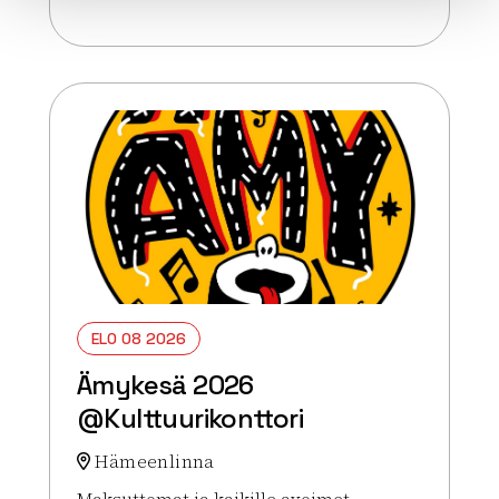
Lue lisää tapahtumasta Sitä saa mitä tilaa – musii
ELO 08 2026
Ämykesä 2026
@Kulttuurikonttori
Hämeenlinna
Maksuttomat ja kaikille avoimet