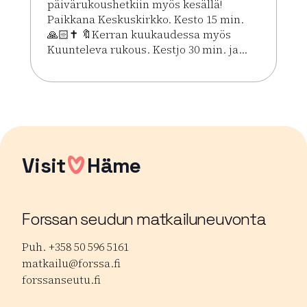
päivärukoushetkiin myös kesällä!
Paikkana Keskuskirkko. Kesto 15 min.
🙏🏻✝️ 🔖Kerran kuukaudessa myös
Kuunteleva rukous. Kestjo 30 min. ja...
Lue lisää tapahtumasta Kesän rukoushetket Riihim
Visit
Häme
Forssan seudun matkailuneuvonta
Puh. +358 50 596 5161
matkailu@forssa.fi
forssanseutu.fi