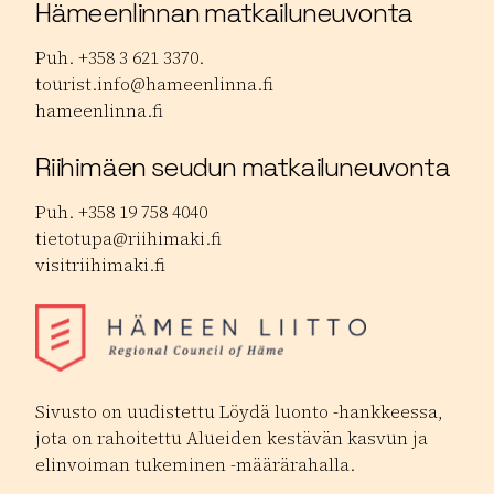
Hämeenlinnan matkailuneuvonta
Puh. +358 3 621 3370.
tourist.info@hameenlinna.fi
hameenlinna.fi
Riihimäen seudun matkailuneuvonta
Puh. +358 19 758 4040
tietotupa@riihimaki.fi
visitriihimaki.fi
Sivusto on uudistettu Löydä luonto -hankkeessa,
jota on rahoitettu Alueiden kestävän kasvun ja
elinvoiman tukeminen -määrärahalla.