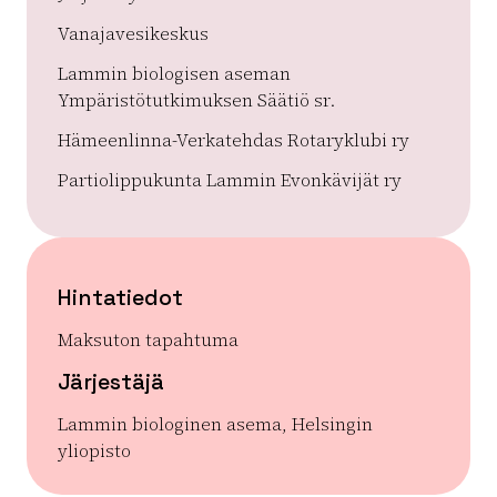
Vanajavesikeskus
Lammin biologisen aseman
Ympäristötutkimuksen Säätiö sr.
Hämeenlinna-Verkatehdas Rotaryklubi ry
Partiolippukunta Lammin Evonkävijät ry
Hintatiedot
Maksuton tapahtuma
Järjestäjä
Lammin biologinen asema, Helsingin
yliopisto
| ©
Leaflet
OpenStreetMap