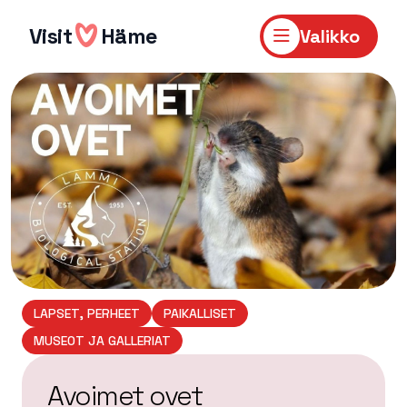
Hyppää
sisältöön
Visit
Häme
Valikko
LAPSET, PERHEET
PAIKALLISET
MUSEOT JA GALLERIAT
Avoimet ovet