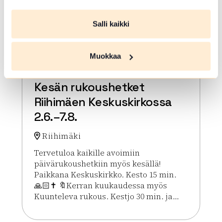
Salli kaikki
Muokkaa
ELO 07 2026
Kesän rukoushetket
Riihimäen Keskuskirkossa
2.6.–7.8.
Riihimäki
Tervetuloa kaikille avoimiin
päivärukoushetkiin myös kesällä!
Paikkana Keskuskirkko. Kesto 15 min.
🙏🏻✝️ 🔖Kerran kuukaudessa myös
Kuunteleva rukous. Kestjo 30 min. ja...
Lue lisää tapahtumasta Kesän rukoushetket Riihim