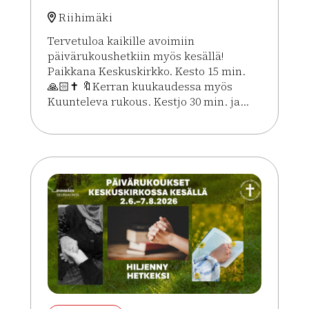
Riihimäki
Tervetuloa kaikille avoimiin
päivärukoushetkiin myös kesällä!
Paikkana Keskuskirkko. Kesto 15 min.
🙏🏻✝️ 🔖Kerran kuukaudessa myös
Kuunteleva rukous. Kestjo 30 min. ja...
Lue lisää tapahtumasta Kesän rukoushetket Riihim