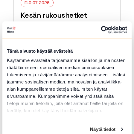
ELO 07 2026
Kesän rukoushetket
Riihimäen Keskuskirkossa
2.6.–7.8.
Riihimäki
Tämä sivusto käyttää evästeitä
Tervetuloa kaikille avoimiin
Käytämme evästeitä tarjoamamme sisällön ja mainosten
päivärukoushetkiin myös kesällä!
Paikkana Keskuskirkko. Kesto 15 min.
räätälöimiseen, sosiaalisen median ominaisuuksien
🙏🏻✝️ 🔖Kerran kuukaudessa myös
tukemiseen ja kävijämäärämme analysoimiseen. Lisäksi
Kuunteleva rukous. Kestjo 30 min. ja...
jaamme sosiaalisen median, mainosalan ja analytiikka-
alan kumppaneillemme tietoja siitä, miten käytät
Lue lisää tapahtumasta Kesän rukoushetket Riihim
sivustoamme. Kumppanimme voivat yhdistää näitä
tietoja muihin tietoihin, joita olet antanut heille tai joita on
kerätty, kun olet käyttänyt heidän palvelujaan.
Näytä tiedot