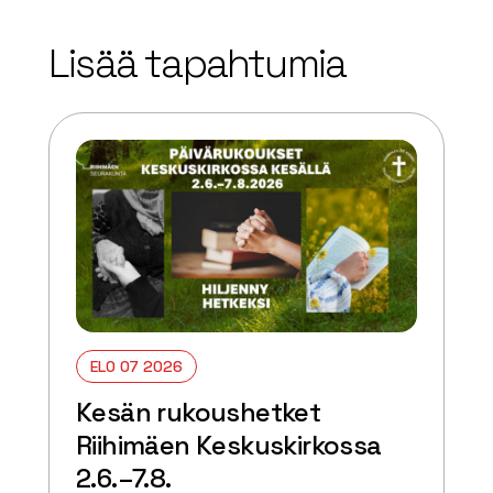
+
Lisää tapahtumia
−
ELO 07 2026
Kesän rukoushetket
Riihimäen Keskuskirkossa
2.6.–7.8.