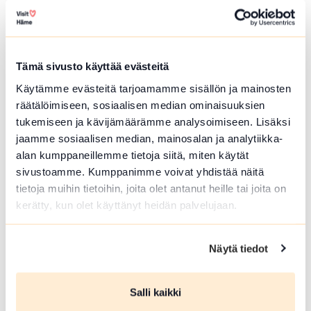
Tämä sivusto käyttää evästeitä
Käytämme evästeitä tarjoamamme sisällön ja mainosten
ELO 09 2026
räätälöimiseen, sosiaalisen median ominaisuuksien
Veistoskierros
tukemiseen ja kävijämäärämme analysoimiseen. Lisäksi
jaamme sosiaalisen median, mainosalan ja analytiikka-
Hämeenlinna
alan kumppaneillemme tietoja siitä, miten käytät
Opastettu tutustumiskierros
sivustoamme. Kumppanimme voivat yhdistää näitä
Hämeenlinnan keskustan alueen
tietoja muihin tietoihin, joita olet antanut heille tai joita on
veistoksiin.
kerätty, kun olet käyttänyt heidän palvelujaan.
Lue lisää tapahtumasta Veistoskierros
Näytä tiedot
Salli kaikki