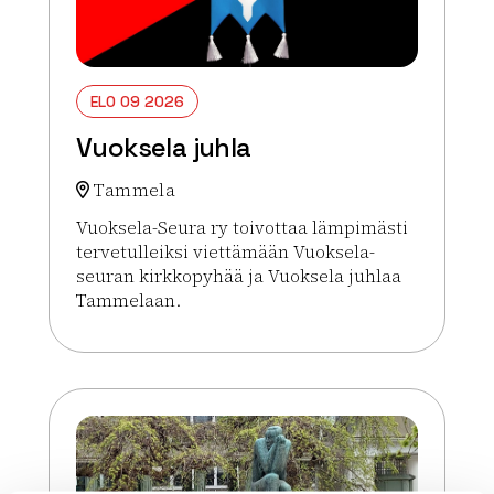
ELO 09 2026
Vuoksela juhla
Tammela
Vuoksela-Seura ry toivottaa lämpimästi
tervetulleiksi viettämään Vuoksela-
seuran kirkkopyhää ja Vuoksela juhlaa
Tammelaan.
Lue lisää tapahtumasta Vuoksela juhla