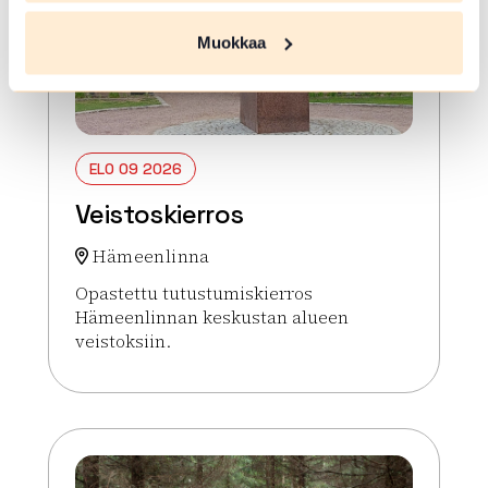
Muokkaa
ELO 09 2026
Veistoskierros
Hämeenlinna
Opastettu tutustumiskierros
Hämeenlinnan keskustan alueen
veistoksiin.
Lue lisää tapahtumasta Veistoskierros