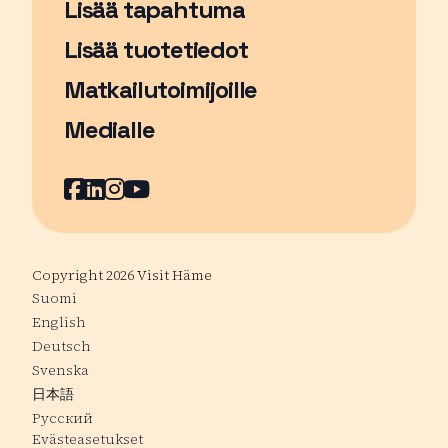
Lisää tapahtuma
Sivu avautuu uudessa ikkunassa
Lisää tuotetiedot
Matkailutoimijoille
Medialle
Facebook
Sivu avautuu uudessa ikkunassa
LinkedIn
Sivu avautuu uudessa ikkunassa
Instagram
Sivu avautuu uudessa ikkunass
YouTube
Sivu avautuu uudessa ikkuna
Copyright 2026 Visit Häme
Suomi
English
Deutsch
Svenska
日本語
Русский
Evästeasetukset