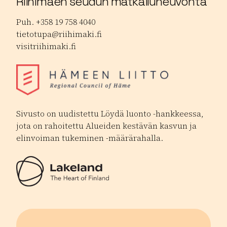
Riihimäen seudun matkailuneuvonta
Puh. +358 19 758 4040
tietotupa@riihimaki.fi
visitriihimaki.fi
Sivusto on uudistettu Löydä luonto -hankkeessa,
jota on rahoitettu Alueiden kestävän kasvun ja
elinvoiman tukeminen -määrärahalla.