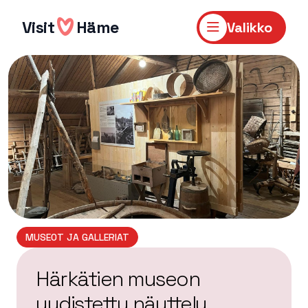
Hyppää
sisältöön
Visit
Häme
Valikko
MUSEOT JA GALLERIAT
Härkätien museon
uudistettu näyttely