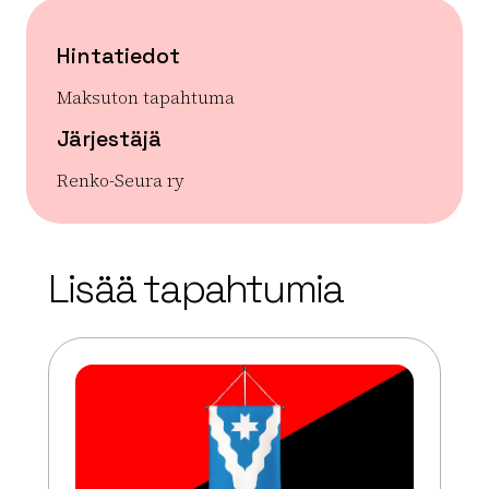
Hintatiedot
Maksuton tapahtuma
Järjestäjä
Renko-Seura ry
| ©
Leaflet
OpenStreetMap
+
Lisää tapahtumia
−