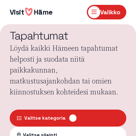
Hyppää
sisältöön
Visit
Häme
Valikko
Tapahtumat
Löydä kaikki Hämeen tapahtumat
helposti ja suodata niitä
paikkakunnan,
matkustusajankohdan tai omien
kiinnostuksen kohteidesi mukaan.
Valitse kategoria
Valitse sijainti