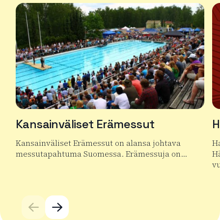
Kansainväliset Erämessut
H
Kansainväliset Erämessut on alansa johtava
Ha
messutapahtuma Suomessa. Erämessuja on…
Hä
v
Lue lisää tuotteesta Kansainväliset Erämessut
Lu