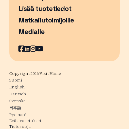
Lisää tuotetiedot
Matkailutoimijoille
Medialle
Facebook
Sivu avautuu uudessa ikkunassa
LinkedIn
Sivu avautuu uudessa ikkunassa
Instagram
Sivu avautuu uudessa ikkunass
YouTube
Sivu avautuu uudessa ikkuna
Copyright 2026 Visit Häme
Suomi
English
Deutsch
Svenska
日本語
Русский
Evästeasetukset
Tietosuoja