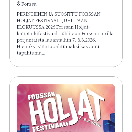
Forssa
PERINTEINEN JA SUOSITTU FORSSAN
HOLJAT-FESTIVAALI JUHLITAAN
ELOKUUSSA 2026 Forssan Holjat-
kaupunkifestivaali juhlitaan Forssan torilla
perjantaista lauantaihin 7.-8.8.2026.
Hienoksi suurtapahtumaksi kasvanut
tapahtuma…
Lue lisää tapahtumasta HOLJAT 2026: Golden VIP L