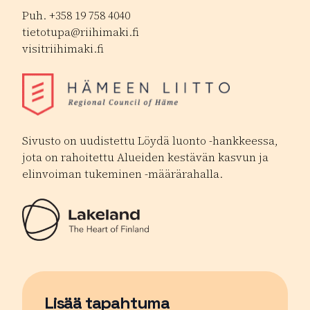
Puh. +358 19 758 4040
tietotupa@riihimaki.fi
visitriihimaki.fi
Sivusto on uudistettu Löydä luonto -hankkeessa,
jota on rahoitettu Alueiden kestävän kasvun ja
elinvoiman tukeminen -määrärahalla.
Lisää tapahtuma
Sivu avautuu uudessa ikkunassa