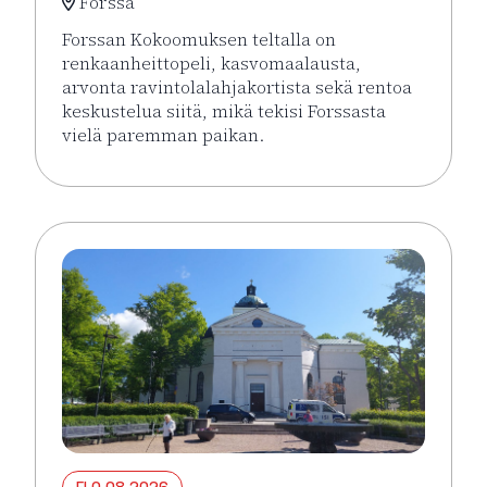
Forssa
Forssan Kokoomuksen teltalla on
renkaanheittopeli, kasvomaalausta,
arvonta ravintolalahjakortista sekä rentoa
keskustelua siitä, mikä tekisi Forssasta
vielä paremman paikan.
Lue lisää tapahtumasta Forssan Kokoomus Holjat tor