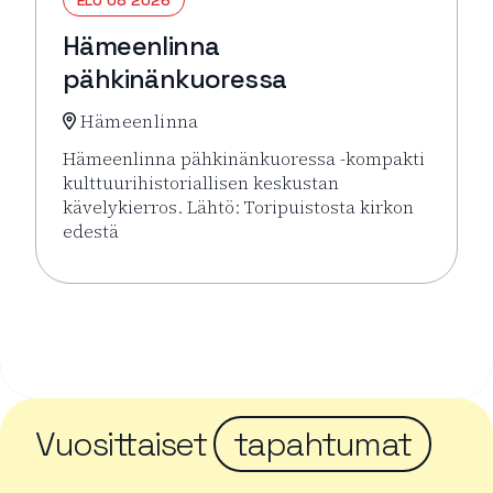
ELO 08 2026
Hämeenlinna
pähkinänkuoressa
Hämeenlinna
Hämeenlinna pähkinänkuoressa -kompakti
kulttuurihistoriallisen keskustan
kävelykierros. Lähtö: Toripuistosta kirkon
edestä
Lue lisää tapahtumasta Hämeenlinna pähkinänkuor
Vuosittaiset
tapahtumat