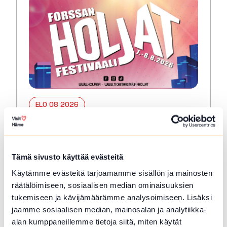
ELO 08 2026
HOLJAT 2026: Lauantai
Forssa
Tämä sivusto käyttää evästeitä
PERINTEINEN JA SUOSITTU FORSSAN
HOLJAT-FESTIVAALI JUHLITAAN
Käytämme evästeitä tarjoamamme sisällön ja mainosten
ELOKUUSSA 2026 Forssan Holjat-
räätälöimiseen, sosiaalisen median ominaisuuksien
kaupunkifestivaali juhlitaan Forssan torilla
tukemiseen ja kävijämäärämme analysoimiseen. Lisäksi
perjantaista lauantaihin 7.-8.8.2026.
jaamme sosiaalisen median, mainosalan ja analytiikka-
Hienoksi suurtapahtumaksi kasvanut
alan kumppaneillemme tietoja siitä, miten käytät