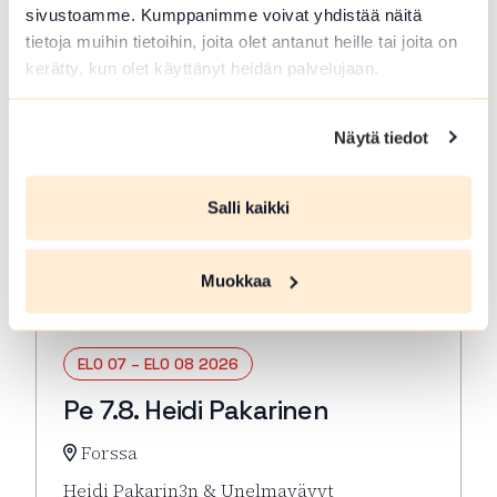
tapahtuma…
sivustoamme. Kumppanimme voivat yhdistää näitä
Lue lisää tapahtumasta HOLJAT 2026: Lauantai
tietoja muihin tietoihin, joita olet antanut heille tai joita on
kerätty, kun olet käyttänyt heidän palvelujaan.
Näytä tiedot
Salli kaikki
Muokkaa
ELO 07 – ELO 08 2026
Pe 7.8. Heidi Pakarinen
Forssa
Heidi Pakarin3n & Unelmavävyt