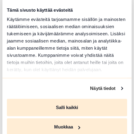
Veistoskierros
Tämä sivusto käyttää evästeitä
Hämeenlinna
Käytämme evästeitä tarjoamamme sisällön ja mainosten
Opastettu tutustumiskierros
räätälöimiseen, sosiaalisen median ominaisuuksien
Hämeenlinnan keskustan alueen
tukemiseen ja kävijämäärämme analysoimiseen. Lisäksi
veistoksiin.
jaamme sosiaalisen median, mainosalan ja analytiikka-
alan kumppaneillemme tietoja siitä, miten käytät
Lue lisää tapahtumasta Veistoskierros
sivustoamme. Kumppanimme voivat yhdistää näitä
tietoja muihin tietoihin, joita olet antanut heille tai joita on
kerätty, kun olet käyttänyt heidän palvelujaan.
Näytä tiedot
Salli kaikki
Muokkaa
ELO 09 2026