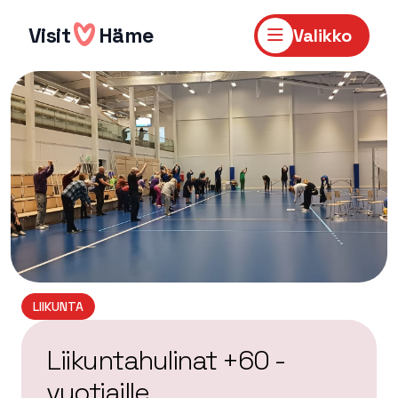
Hyppää
sisältöön
Visit
Häme
Valikko
LIIKUNTA
Liikuntahulinat +60 -
vuotiaille