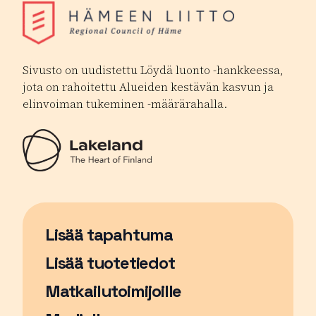
Sivusto on uudistettu Löydä luonto -hankkeessa,
jota on rahoitettu Alueiden kestävän kasvun ja
elinvoiman tukeminen -määrärahalla.
Lisää tapahtuma
Sivu avautuu uudessa ikkunassa
Lisää tuotetiedot
Matkailutoimijoille