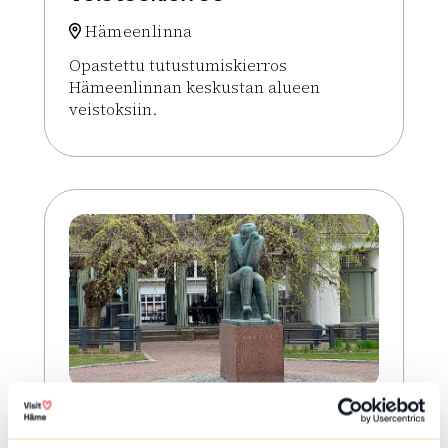
Hämeenlinna
Opastettu tutustumiskierros
Hämeenlinnan keskustan alueen
veistoksiin.
Lue lisää tapahtumasta Veistoskierros
ELO 09 2026