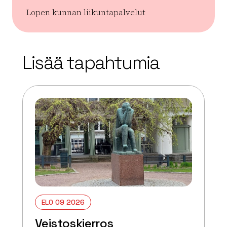
Lopen kunnan liikuntapalvelut
| ©
Leaflet
OpenStreetMap
+
Lisää tapahtumia
−
ELO 09 2026
Veistoskierros