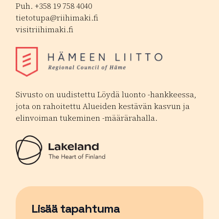
Puh. +358 19 758 4040
tietotupa@riihimaki.fi
visitriihimaki.fi
Sivusto on uudistettu Löydä luonto -hankkeessa,
jota on rahoitettu Alueiden kestävän kasvun ja
elinvoiman tukeminen -määrärahalla.
Lisää tapahtuma
Sivu avautuu uudessa ikkunassa