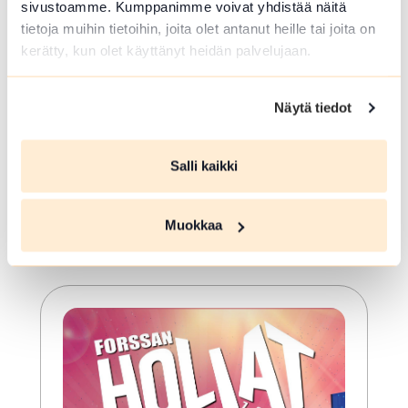
ELO 07 2026
sivustoamme. Kumppanimme voivat yhdistää näitä
tietoja muihin tietoihin, joita olet antanut heille tai joita on
Kesäkirppis Hämeen
kerätty, kun olet käyttänyt heidän palvelujaan.
Härkätie 12. kesäkausi
Hämeenlinna
Näytä tiedot
Kesäkirppis Hämeen Härkätie 12.
kesäkausi. Kierrätys-ja keräilyhengessä
Salli kaikki
maaseudulla, piipahda vaikka jäätelölle.
Kuuntelemaan eläinten ääniä ja
tapaamaan vanhoja tuttuja.
Muokkaa
Lue lisää tapahtumasta Kesäkirppis Hämeen Härkä