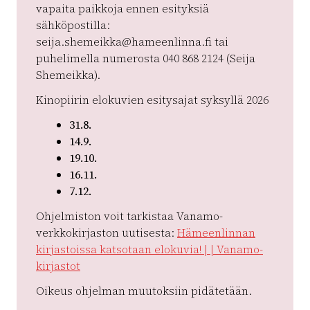
vapaita paikkoja ennen esityksiä
sähköpostilla:
seija.shemeikka@hameenlinna.fi tai
puhelimella numerosta 040 868 2124 (Seija
Shemeikka).
Kinopiirin elokuvien esitysajat syksyllä 2026
31.8.
14.9.
19.10.
16.11.
7.12.
Ohjelmiston voit tarkistaa Vanamo-
verkkokirjaston uutisesta:
Hämeenlinnan
kirjastoissa katsotaan elokuvia! | | Vanamo-
kirjastot
Oikeus ohjelman muutoksiin pidätetään.