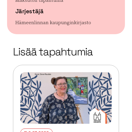
Maksuton tapahtuma
Järjestäjä
Hämeenlinnan kaupunginkirjasto
| ©
Leaflet
OpenStreetMap
+
Lisää tapahtumia
−