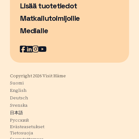
Lisää tuotetiedot
Matkailutoimijoille
Medialle
Facebook
Sivu avautuu uudessa ikkunassa
LinkedIn
Sivu avautuu uudessa ikkunassa
Instagram
Sivu avautuu uudessa ikkunass
YouTube
Sivu avautuu uudessa ikkuna
Copyright 2026 Visit Häme
Suomi
English
Deutsch
Svenska
日本語
Русский
Evästeasetukset
Tietosuoja