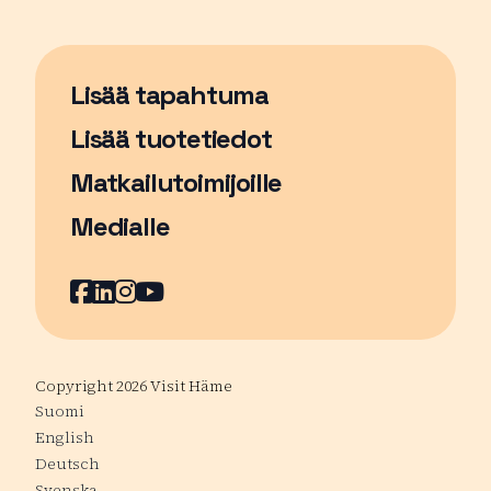
Lisää tapahtuma
Sivu avautuu uudessa ikkunassa
Lisää tuotetiedot
Matkailutoimijoille
Medialle
Facebook
Sivu avautuu uudessa ikkunassa
LinkedIn
Sivu avautuu uudessa ikkunassa
Instagram
Sivu avautuu uudessa ikkunass
YouTube
Sivu avautuu uudessa ikkuna
Copyright 2026 Visit Häme
Suomi
English
Deutsch
Svenska