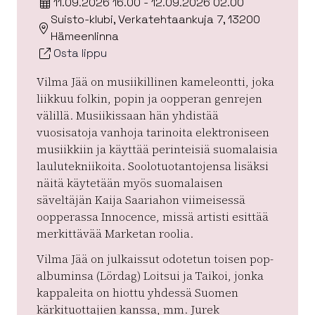
11.09.2026 16.00 - 12.09.2026 02.00
Suisto-klubi, Verkatehtaankuja 7, 13200
Hämeenlinna
Osta lippu
Vilma Jää on musiikillinen kameleontti, joka
liikkuu folkin, popin ja oopperan genrejen
välillä. Musiikissaan hän yhdistää
vuosisatoja vanhoja tarinoita elektroniseen
musiikkiin ja käyttää perinteisiä suomalaisia
laulutekniikoita. Soolotuotantojensa lisäksi
näitä käytetään myös suomalaisen
säveltäjän Kaija Saariahon viimeisessä
oopperassa Innocence, missä artisti esittää
merkittävää Marketan roolia.
Vilma Jää on julkaissut odotetun toisen pop-
albuminsa (Lördag) Loitsui ja Taikoi, jonka
kappaleita on hiottu yhdessä Suomen
kärkituottajien kanssa, mm. Jurek