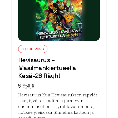
ELO 08 2026
Hevisaurus –
Maailmankiertueella
Kesä-26 Räyh!
Ypäjä
Hevisaurus Kun Hevisauruksen räpylät
iskeytyvät estradiin ja jurahevin
ensimmäiset biitit jyrähtävät ilmoille,
nousee yleisössä tunnelma kattoon ja
sen yli. Kuten...