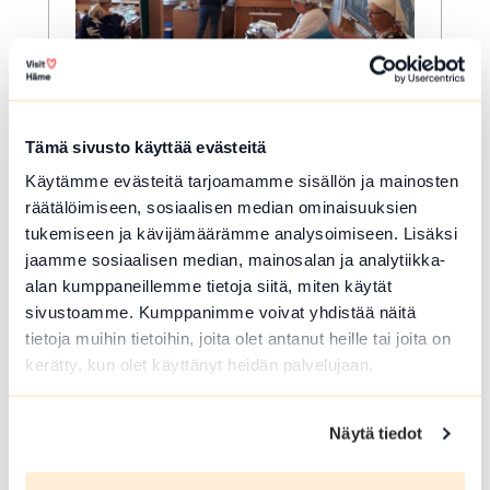
Tämä sivusto käyttää evästeitä
ELO 08 2026
Käytämme evästeitä tarjoamamme sisällön ja mainosten
KOULUMUSEOPÄIVÄ 2026
räätälöimiseen, sosiaalisen median ominaisuuksien
tukemiseen ja kävijämäärämme analysoimiseen. Lisäksi
Janakkala
jaamme sosiaalisen median, mainosalan ja analytiikka-
On taas aika kokoontua muistelemaan
alan kumppaneillemme tietoja siitä, miten käytät
omia kouluaikoja ja -kouluruokailua
sivustoamme. Kumppanimme voivat yhdistää näitä
tietoja muihin tietoihin, joita olet antanut heille tai joita on
Lue lisää tapahtumasta KOULUMUSEOPÄIVÄ 2026
kerätty, kun olet käyttänyt heidän palvelujaan.
Näytä tiedot