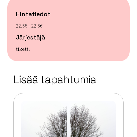
Hintatiedot
22.5€ - 22.5€
Järjestäjä
tiketti
| ©
Leaflet
OpenStreetMap
+
Lisää tapahtumia
−