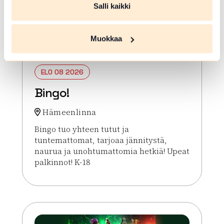
Salli kaikki
Muokkaa
ELO 08 2026
Bingo!
Hämeenlinna
Bingo tuo yhteen tutut ja
tuntemattomat, tarjoaa jännitystä,
naurua ja unohtumattomia hetkiä! Upeat
palkinnot! K-18
Lue lisää tapahtumasta Bingo!