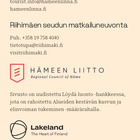
tourist.info@hameenlinna.fi
hameenlinna.fi
Riihimäen seudun matkailuneuvonta
Puh. +358 19 758 4040
tietotupa@riihimaki.fi
visitriihimaki.fi
Sivusto on uudistettu Löydä luonto -hankkeessa,
jota on rahoitettu Alueiden kestävän kasvun ja
elinvoiman tukeminen -määrärahalla.