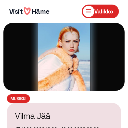
Hyppää
sisältöön
Visit
Häme
Valikko
MUSIIKKI
Vilma Jää