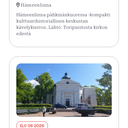
Hämeenlinna
Hämeenlinna pähkinänkuoressa -kompakti
kulttuurihistoriallisen keskustan
kävelykierros. Lähtö: Toripuistosta kirkon
edestä
Lue lisää tapahtumasta Hämeenlinna pähkinänkuor
ELO 08 2026