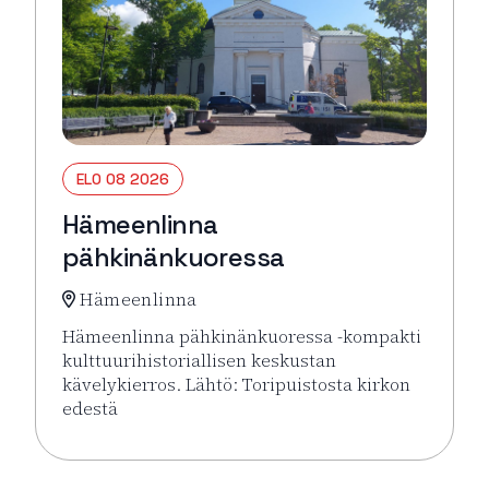
ELO 08 2026
Hämeenlinna
pähkinänkuoressa
Hämeenlinna
Hämeenlinna pähkinänkuoressa -kompakti
kulttuurihistoriallisen keskustan
kävelykierros. Lähtö: Toripuistosta kirkon
edestä
Lue lisää tapahtumasta Hämeenlinna pähkinänkuor