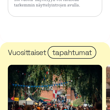
tarkemmin näyttelyintrojen avulla.
Lue lisää tapahtumasta Näyttelyintrot KUPLA – Lasi
Vuosittaiset
tapahtumat