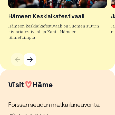
Hämeen Keskiaikafestivaali
J
Hämeen keskiaikafestivaali on Suomen suurin
J
historiafestivaali ja Kanta-Hämeen
mu
tunnetuimpia…
Lu
Lue lisää tuotteesta Hämeen Keskiaikafestivaali
Visit
Häme
Forssan seudun matkailuneuvonta