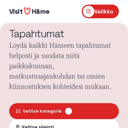
Hyppää
sisältöön
Visit
Häme
Valikko
Tapahtumat
Löydä kaikki Hämeen tapahtumat
helposti ja suodata niitä
paikkakunnan,
matkustusajankohdan tai omien
kiinnostuksen kohteidesi mukaan.
Valitse kategoria
Valitse sijainti