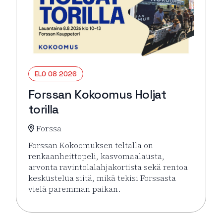
ELO 08 2026
Forssan Kokoomus Holjat
torilla
Forssa
Forssan Kokoomuksen teltalla on
renkaanheittopeli, kasvomaalausta,
arvonta ravintolalahjakortista sekä rentoa
keskustelua siitä, mikä tekisi Forssasta
vielä paremman paikan.
Lue lisää tapahtumasta Forssan Kokoomus Holjat tor