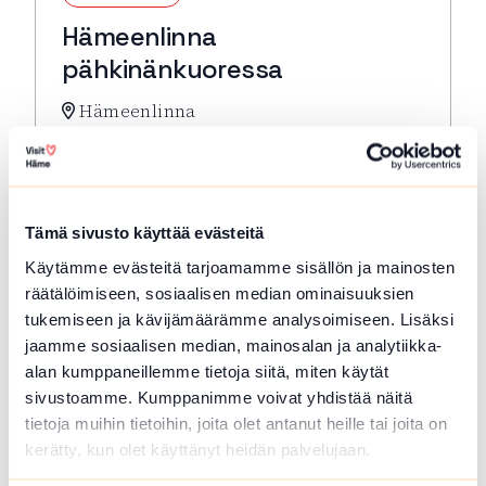
Hämeenlinna
pähkinänkuoressa
Hämeenlinna
Hämeenlinna pähkinänkuoressa -kompakti
kulttuurihistoriallisen keskustan
kävelykierros. Lähtö: Toripuistosta kirkon
edestä
Tämä sivusto käyttää evästeitä
Lue lisää tapahtumasta Hämeenlinna pähkinänkuor
Käytämme evästeitä tarjoamamme sisällön ja mainosten
räätälöimiseen, sosiaalisen median ominaisuuksien
tukemiseen ja kävijämäärämme analysoimiseen. Lisäksi
jaamme sosiaalisen median, mainosalan ja analytiikka-
alan kumppaneillemme tietoja siitä, miten käytät
sivustoamme. Kumppanimme voivat yhdistää näitä
tietoja muihin tietoihin, joita olet antanut heille tai joita on
kerätty, kun olet käyttänyt heidän palvelujaan.