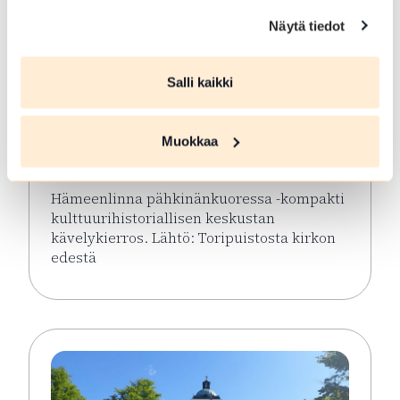
Näytä tiedot
ELO 08 2026
Salli kaikki
Hämeenlinna
pähkinänkuoressa
Muokkaa
Hämeenlinna
Hämeenlinna pähkinänkuoressa -kompakti
kulttuurihistoriallisen keskustan
kävelykierros. Lähtö: Toripuistosta kirkon
edestä
Lue lisää tapahtumasta Hämeenlinna pähkinänkuor