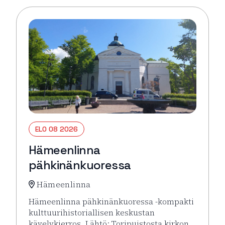
ELO 08 2026
Hämeenlinna
pähkinänkuoressa
Hämeenlinna
Hämeenlinna pähkinänkuoressa -kompakti
kulttuurihistoriallisen keskustan
kävelykierros. Lähtö: Toripuistosta kirkon