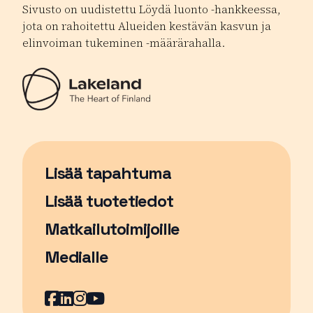
Sivusto on uudistettu Löydä luonto -hankkeessa,
jota on rahoitettu Alueiden kestävän kasvun ja
elinvoiman tukeminen -määrärahalla.
Lisää tapahtuma
Sivu avautuu uudessa ikkunassa
Lisää tuotetiedot
Matkailutoimijoille
Medialle
Facebook
Sivu avautuu uudessa ikkunassa
LinkedIn
Sivu avautuu uudessa ikkunassa
Instagram
Sivu avautuu uudessa ikkunass
YouTube
Sivu avautuu uudessa ikkuna