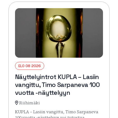
ELO 08 2026
Näyttelyintrot KUPLA – Lasiin
vangittu, Timo Sarpaneva 100
vuotta -näyttelyyn
Riihimäki
KUPLA – Lasiin vangittu, Timo Sarpaneva
100 vuotta -näyttelyyn voi tutustua