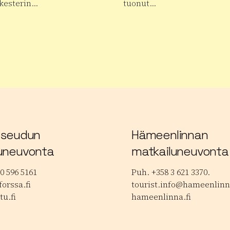
kesterin…
tuonut…
 tuotteesta Janakkalan Barokki
Lue lisää tuotteesta Janakk
lokuvafestivaalit
 seudun
Hämeenlinnan
uneuvonta
matkailuneuvonta
0 596 5161
Puh. +358 3 621 3370.
orssa.fi
tourist.info@hameenlinna
tu.fi
hameenlinna.fi