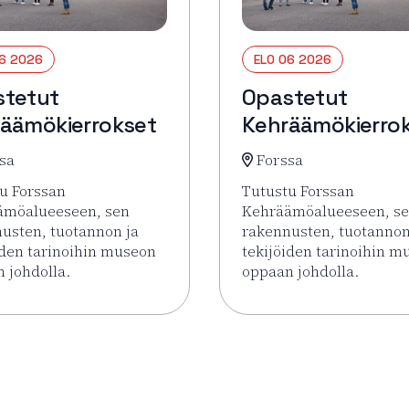
06 2026
ELO 06 2026
stetut
Opastetut
äämökierrokset
Kehräämökierro
sa
Forssa
u Forssan
Tutustu Forssan
ämöalueeseen, sen
Kehräämöalueeseen, s
usten, tuotannon ja
rakennusten, tuotannon
iden tarinoihin museon
tekijöiden tarinoihin m
 johdolla.
oppaan johdolla.
rrokset
sää tapahtumasta Opastetut Kehräämökierrokset
Lue lisää tapahtumasta