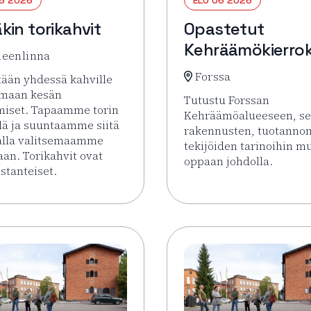
kin torikahvit
Opastetut
Kehräämökierro
eenlinna
Forssa
ään yhdessä kahville
amaan kesän
Tutustu Forssan
miset. Tapaamme torin
Kehräämöalueeseen, s
lä ja suuntaamme siitä
rakennusten, tuotannon
alla valitsemaamme
tekijöiden tarinoihin m
aan. Torikahvit ovat
oppaan johdolla.
tanteiset.
Lue lisää tapahtumasta
sää tapahtumasta Pysäkin torikahvit