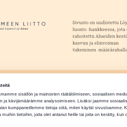
Sivusto on uudistettu Lö
luonto -hankkeessa, jota
rahoitettu Alueiden kest
kasvun ja elinvoiman
tukeminen -määrärahalla
ä tapahtuma
Matkailutoimijoill
 avautuu uudessa ikkunassa
teitä
ä tuotetiedot
Medialle
mamme sisällön ja mainosten räätälöimiseen, sosiaalisen medi
n ja kävijämäärämme analysoimiseen. Lisäksi jaamme sosiaali
-alan kumppaneillemme tietoja siitä, miten käytät sivustoamme
 muihin tietoihin, joita olet antanut heille tai joita on kerätty, kun 
Suomi
English
Deutsch
Svenska
日本語
Русский