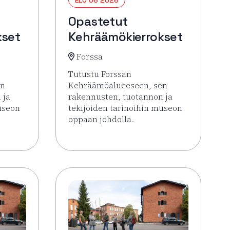
Opastetut
kset
Kehräämökierrokset
Forssa
Tutustu Forssan
en
Kehräämöalueeseen, sen
 ja
rakennusten, tuotannon ja
useon
tekijöiden tarinoihin museon
oppaan johdolla.
 Opastetut Kehräämökierrokset
Lue lisää tapahtumasta Opastetut Kehrä