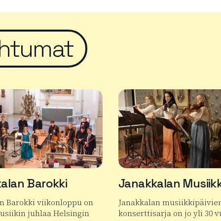
htumat
alan Barokki
Janakkalan Musiikk
n Barokki viikonloppu on
Janakkalan musiikkipäivie
siikin juhlaa Helsingin
konserttisarja on jo yli 30 