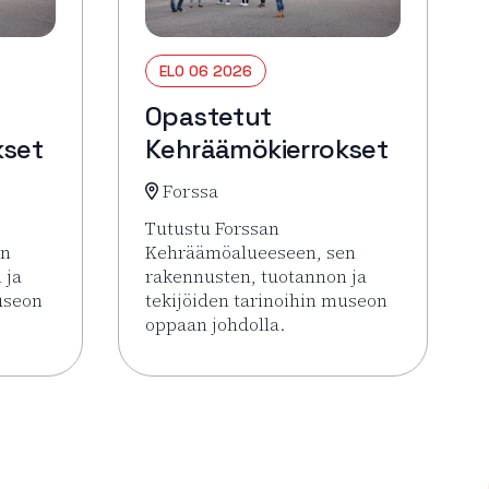
ELO 06 2026
Opastetut
kset
Kehräämökierrokset
Forssa
Tutustu Forssan
en
Kehräämöalueeseen, sen
 ja
rakennusten, tuotannon ja
useon
tekijöiden tarinoihin museon
oppaan johdolla.
 Opastetut Kehräämökierrokset
Lue lisää tapahtumasta Opastetut Kehrä