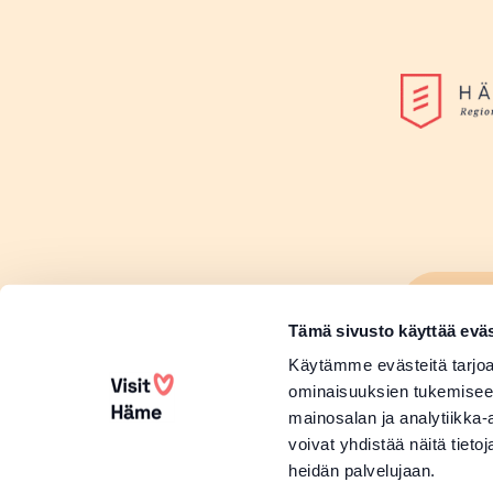
Lisä
Sivu
Tämä sivusto käyttää eväs
Lisä
Käytämme evästeitä tarjoa
ominaisuuksien tukemisee
mainosalan ja analytiikka
voivat yhdistää näitä tietoja
heidän palvelujaan.
Copyright 2026 Visit Häme