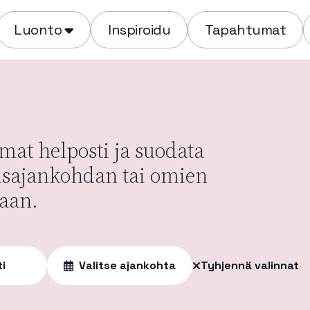
Luonto
Inspiroidu
Tapahtumat
at helposti ja suodata
usajankohdan tai omien
aan.
ti
Valitse ajankohta
Tyhjennä valinnat