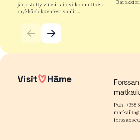
Barokkior
järjestetty vuosittain viikon mittaiset
mykkäelokuvafestivaalit….
Lue lisää
Lue lisää tuotteesta Forssan kansainväliset mykkäe
Visit
Häme
Forssan
matkail
Puh. +358 5
matkailu@f
forssanseu