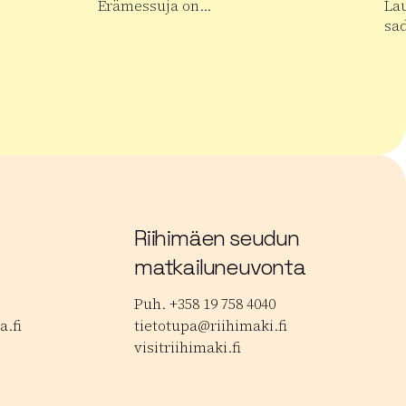
Erämessuja on…
La
sa
alan Musiikkipäivät
Lue lisää tuotteesta Kansainväliset Erämess
Lue
Riihimäen seudun
matkailuneuvonta
Puh. +358 19 758 4040
.fi
tietotupa@riihimaki.fi
visitriihimaki.fi