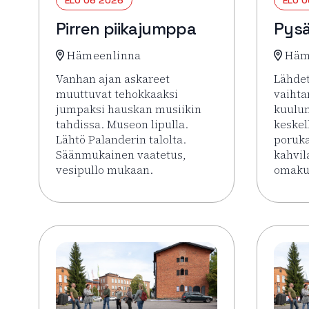
Pirren piikajumppa
Pysä
Hämeenlinna
Häm
Vanhan ajan askareet
Lähdet
muuttuvat tehokkaaksi
vaiht
jumpaksi hauskan musiikin
kuulu
tahdissa. Museon lipulla.
keskel
Lähtö Palanderin talolta.
poruk
Säänmukainen vaatetus,
kahvil
vesipullo mukaan.
omakus
Lue lisää tapahtumasta Pirren piikajumppa
Lue li