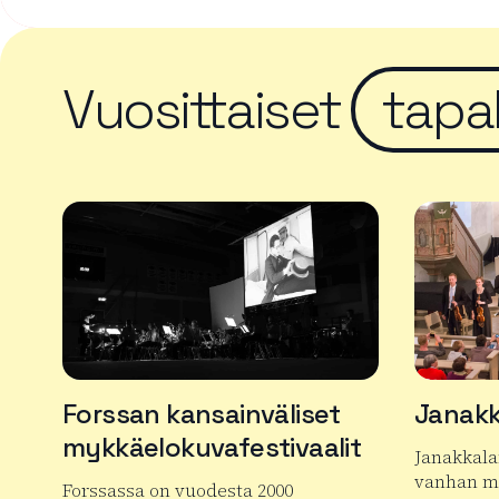
Vuosittaiset
tapa
Forssan kansainväliset
Janakk
mykkäelokuvafestivaalit
Janakkala
vanhan mu
Forssassa on vuodesta 2000