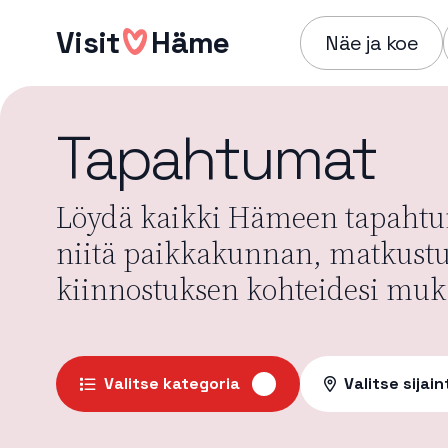
Hyppää
Visit
Häme
sisältöön
Näe ja koe
Tapahtumat
Löydä kaikki Hämeen tapahtum
niitä paikkakunnan, matkust
kiinnostuksen kohteidesi muk
Valitse kategoria
Valitse sijain