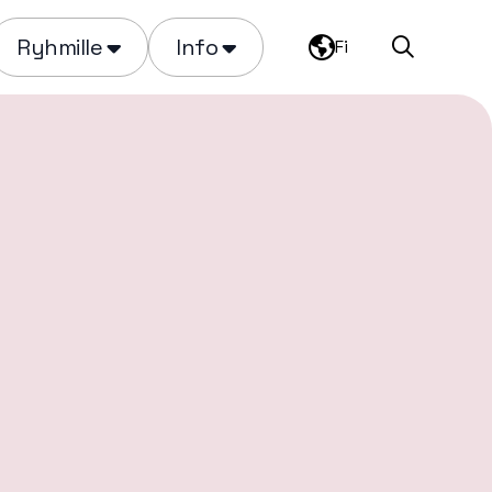
Ryhmille
Info
Fi
Haku