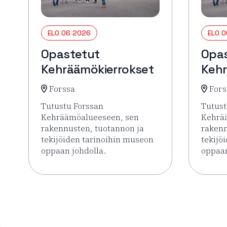
ELO 06 2026
ELO 
Opastetut
Opa
Kehräämökierrokset
Kehr
Forssa
Fors
Tutustu Forssan
Tutust
Kehräämöalueeseen, sen
Kehrä
rakennusten, tuotannon ja
rakenn
tekijöiden tarinoihin museon
tekijö
oppaan johdolla.
oppaan
Lue lisää tapahtumasta Opastetut Kehräämökie
Lue li