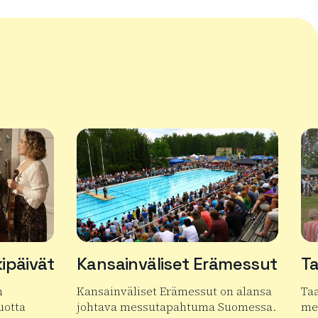
ipäivät
Kansainväliset Erämessut
Ta
n
Kansainväliset Erämessut on alansa
Taa
vuotta
johtava messutapahtuma Suomessa.
me