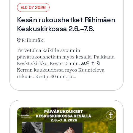
ELO 07 2026
Kesän rukoushetket Riihimäen
Keskuskirkossa 2.6.–7.8.
Riihimäki
Tervetuloa kaikille avoimiin
päivärukoushetkiin myös kesällä! Paikkana
Keskuskirkko. Kesto 15 min. 🙏🏻✝️ 🔖
Kerran kuukaudessa myös Kuunteleva
rukous. Kestjo 30 min. ja…
Lue lisää tapahtumasta Kesän rukoushetket Riihimä