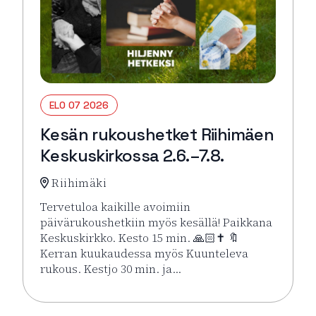
ELO 07 2026
Kesän rukoushetket Riihimäen
Keskuskirkossa 2.6.–7.8.
Riihimäki
Tervetuloa kaikille avoimiin
päivärukoushetkiin myös kesällä! Paikkana
Keskuskirkko. Kesto 15 min. 🙏🏻✝️ 🔖
Kerran kuukaudessa myös Kuunteleva
rukous. Kestjo 30 min. ja…
Lue lisää tapahtumasta Kesän rukoushetket Riihimä