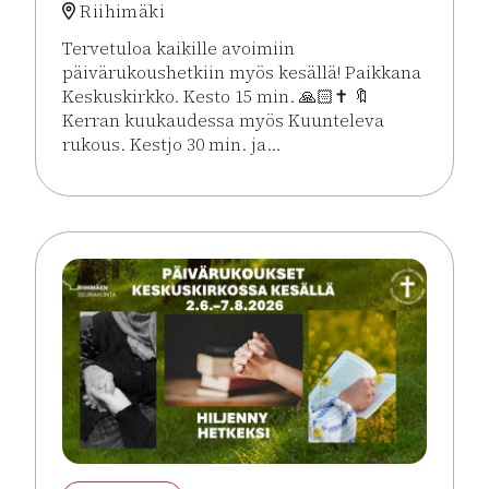
Riihimäki
Tervetuloa kaikille avoimiin
päivärukoushetkiin myös kesällä! Paikkana
Keskuskirkko. Kesto 15 min. 🙏🏻✝️ 🔖
Kerran kuukaudessa myös Kuunteleva
rukous. Kestjo 30 min. ja…
Lue lisää tapahtumasta Kesän rukoushetket Riihimä