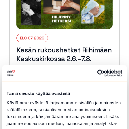
ELO 07 2026
Kesän rukoushetket Riihimäen
Keskuskirkossa 2.6.–7.8.
Riihimäki
Tervetuloa kaikille avoimiin
päivärukoushetkiin myös kesällä! Paikkana
Keskuskirkko. Kesto 15 min. 🙏🏻✝️ 🔖
Tämä sivusto käyttää evästeitä
Kerran kuukaudessa myös Kuunteleva
Käytämme evästeitä tarjoamamme sisällön ja mainosten
rukous. Kestjo 30 min. ja…
räätälöimiseen, sosiaalisen median ominaisuuksien
Lue lisää tapahtumasta Kesän rukoushetket Riihimä
tukemiseen ja kävijämäärämme analysoimiseen. Lisäksi
jaamme sosiaalisen median, mainosalan ja analytiikka-