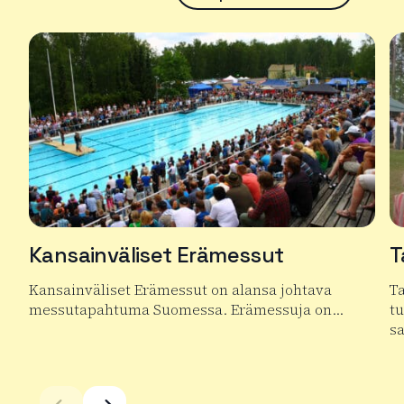
Kansainväliset Erämessut
T
Kansainväliset Erämessut on alansa johtava
T
messutapahtuma Suomessa. Erämessuja on…
t
s
Lue lisää tuotteesta Kansainväliset Erämessut
Lu