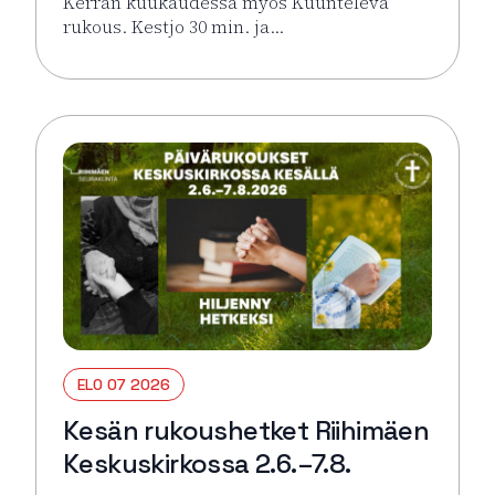
Kerran kuukaudessa myös Kuunteleva
rukous. Kestjo 30 min. ja…
Lue lisää tapahtumasta Kesän rukoushetket Riihimä
ELO 07 2026
Kesän rukoushetket Riihimäen
Keskuskirkossa 2.6.–7.8.