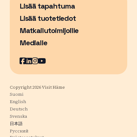
Lisää tapahtuma
Sivu avautuu uudessa ikkunassa
Lisää tuotetiedot
Matkailutoimijoille
Medialle
Facebook
Sivu avautuu uudessa ikkunassa
LinkedIn
Sivu avautuu uudessa ikkunassa
Instagram
Sivu avautuu uudessa ikkunass
YouTube
Sivu avautuu uudessa ikkuna
Copyright 2026 Visit Häme
Suomi
English
Deutsch
Svenska
日本語
Русский