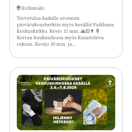
Riihimäki
Tervetuloa kaikille avoimiin
päivärukoushetkiin myös kesällä! Paikkana
Keskuskirkko. Kesto 15 min. 🙏🏻✝️ 🔖
Kerran kuukaudessa myös Kuunteleva
rukous. Kestjo 30 min. ja…
Lue lisää tapahtumasta Kesän rukoushetket Riihimä