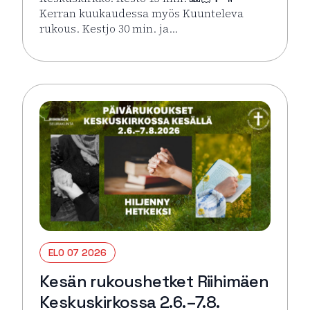
Kerran kuukaudessa myös Kuunteleva
rukous. Kestjo 30 min. ja…
Lue lisää tapahtumasta Kesän rukoushetket Riihimä
ELO 07 2026
Kesän rukoushetket Riihimäen
Keskuskirkossa 2.6.–7.8.