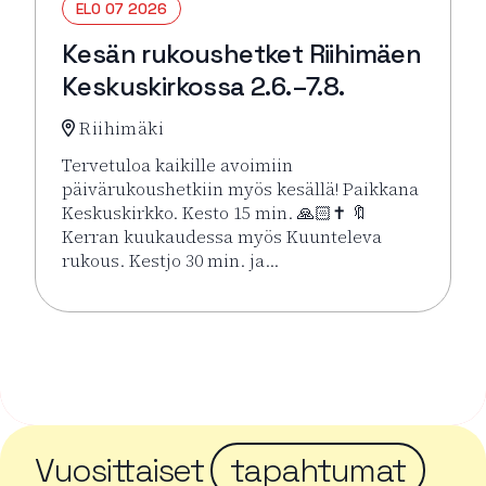
ELO 07 2026
Kesän rukoushetket Riihimäen
Keskuskirkossa 2.6.–7.8.
Riihimäki
Tervetuloa kaikille avoimiin
päivärukoushetkiin myös kesällä! Paikkana
Keskuskirkko. Kesto 15 min. 🙏🏻✝️ 🔖
Kerran kuukaudessa myös Kuunteleva
rukous. Kestjo 30 min. ja…
Lue lisää tapahtumasta Kesän rukoushetket Riihimä
Vuosittaiset
tapahtumat