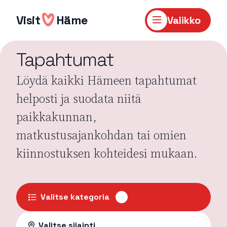
Hyppää
sisältöön
Visit
Häme
Valikko
Tapahtumat
Löydä kaikki Hämeen tapahtumat
helposti ja suodata niitä
paikkakunnan,
matkustusajankohdan tai omien
kiinnostuksen kohteidesi mukaan.
Valitse kategoria
Valitse sijainti