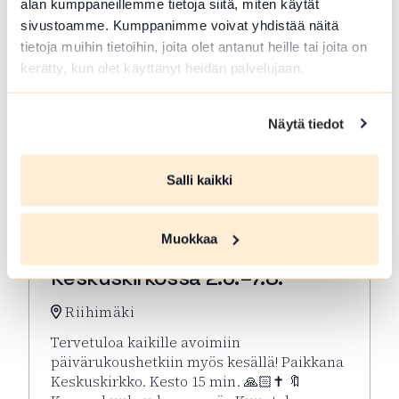
alan kumppaneillemme tietoja siitä, miten käytät
sivustoamme. Kumppanimme voivat yhdistää näitä
tietoja muihin tietoihin, joita olet antanut heille tai joita on
kerätty, kun olet käyttänyt heidän palvelujaan.
Näytä tiedot
Salli kaikki
ELO 07 2026
Muokkaa
Kesän rukoushetket Riihimäen
Keskuskirkossa 2.6.–7.8.
Riihimäki
Tervetuloa kaikille avoimiin
päivärukoushetkiin myös kesällä! Paikkana
Keskuskirkko. Kesto 15 min. 🙏🏻✝️ 🔖