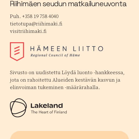
Riihimäen seudun matkailuneuvonta
Puh. +358 19 758 4040
tietotupa@riihimaki.fi
visitriihimaki.fi
Sivusto on uudistettu Löydä luonto -hankkeessa,
jota on rahoitettu Alueiden kestävän kasvun ja
elinvoiman tukeminen -määrärahalla.