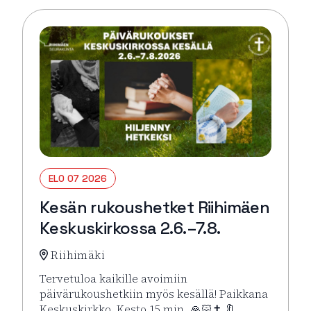
ELO 07 2026
Kesän rukoushetket Riihimäen
Keskuskirkossa 2.6.–7.8.
Riihimäki
Tervetuloa kaikille avoimiin
päivärukoushetkiin myös kesällä! Paikkana
Keskuskirkko. Kesto 15 min. 🙏🏻✝️ 🔖