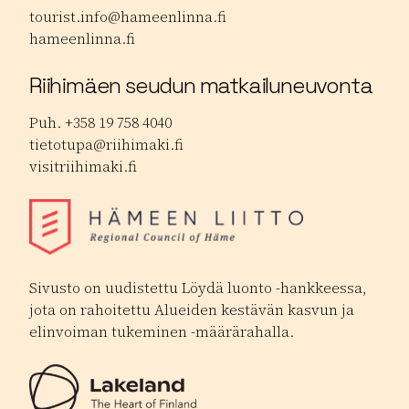
tourist.info@hameenlinna.fi
hameenlinna.fi
Riihimäen seudun matkailuneuvonta
Puh. +358 19 758 4040
tietotupa@riihimaki.fi
visitriihimaki.fi
Sivusto on uudistettu Löydä luonto -hankkeessa,
jota on rahoitettu Alueiden kestävän kasvun ja
elinvoiman tukeminen -määrärahalla.