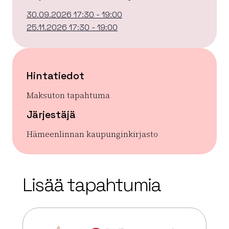
30.09.2026 17:30 - 19:00
25.11.2026 17:30 - 19:00
Hintatiedot
Maksuton tapahtuma
Järjestäjä
Hämeenlinnan kaupunginkirjasto
| ©
Leaflet
OpenStreetMap
+
Lisää tapahtumia
−