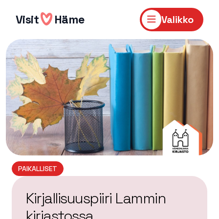
Hyppää
sisältöön
Visit
Häme
Valikko
PAIKALLISET
Kirjallisuuspiiri Lammin
kirjastossa