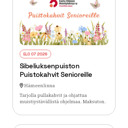
ELO 07 2026
Sibeliuksenpuiston
Puistokahvit Senioreille
Hämeenlinna
Tarjolla pullakahvit ja ohjattua
muistiystävällistä ohjelmaa. Maksuton.
Lue lisää tapahtumasta Sibeliuksenpuiston Puistok