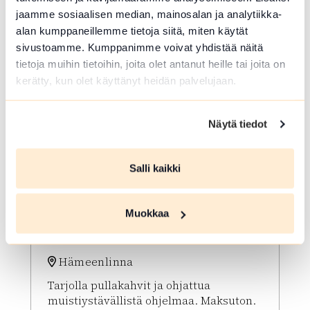
jaamme sosiaalisen median, mainosalan ja analytiikka-
alan kumppaneillemme tietoja siitä, miten käytät
sivustoamme. Kumppanimme voivat yhdistää näitä
tietoja muihin tietoihin, joita olet antanut heille tai joita on
kerätty, kun olet käyttänyt heidän palvelujaan.
Näytä tiedot
Salli kaikki
ELO 07 2026
Sibeliuksenpuiston
Muokkaa
Puistokahvit Senioreille
Hämeenlinna
Tarjolla pullakahvit ja ohjattua
muistiystävällistä ohjelmaa. Maksuton.