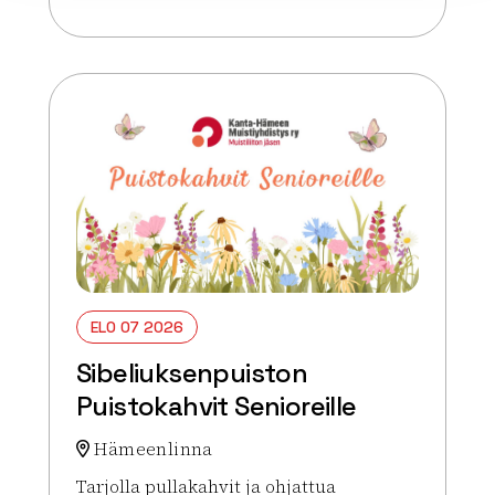
Lue lisää tapahtumasta Sibeliuksenpuiston Puistok
ELO 07 2026
Sibeliuksenpuiston
Puistokahvit Senioreille
Hämeenlinna
Tarjolla pullakahvit ja ohjattua