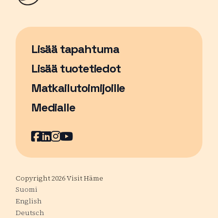
Lisää tapahtuma
Sivu avautuu uudessa ikkunassa
Lisää tuotetiedot
Matkailutoimijoille
Medialle
Facebook
Sivu avautuu uudessa ikkunassa
LinkedIn
Sivu avautuu uudessa ikkunassa
Instagram
Sivu avautuu uudessa ikkunass
YouTube
Sivu avautuu uudessa ikkuna
Copyright 2026 Visit Häme
Suomi
English
Deutsch