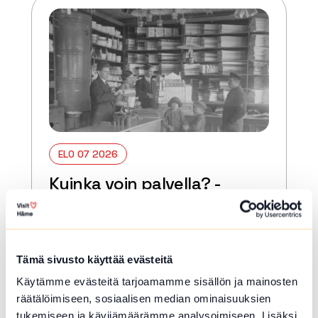
ELO 07 2026
Kuinka voin palvella? -
kaupunkikävelyt
Forssa
Kulje oppaan matkassa halki Forssan
Tämä sivusto käyttää evästeitä
palveluiden ja kauppaliikkeiden
Käytämme evästeitä tarjoamamme sisällön ja mainosten
tarinoiden.
räätälöimiseen, sosiaalisen median ominaisuuksien
Lue lisää tapahtumasta Kuinka voin palvella? -ka
tukemiseen ja kävijämäärämme analysoimiseen. Lisäksi