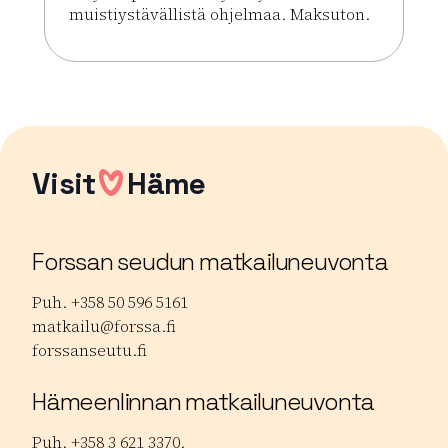
muistiystävällistä ohjelmaa. Maksuton.
Lue lisää tapahtumasta Sibeliuksenpuiston Puistok
Visit
Häme
Forssan seudun matkailuneuvonta
Puh. +358 50 596 5161
matkailu@forssa.fi
forssanseutu.fi
Hämeenlinnan matkailuneuvonta
Puh. +358 3 621 3370.