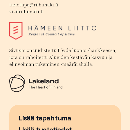
tietotupa@riihimaki.fi
visitriihimaki.fi
Sivusto on uudistettu Löydä luonto -hankkeessa,
jota on rahoitettu Alueiden kestävän kasvun ja
elinvoiman tukeminen -määrärahalla.
Lisää tapahtuma
Sivu avautuu uudessa ikkunassa
Lisää tuotetiedot