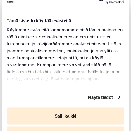
kaupunkifestivaali juhlitaan Forssan
torilla perjantaista lauantaihin
7.-8.8.2026. Hienoksi suurtapahtumaksi
Tämä sivusto käyttää evästeitä
kasvanut tapahtuma...
Käytämme evästeitä tarjoamamme sisällön ja mainosten
Lue lisää tapahtumasta HOLJAT 2026: Golden VIP 
räätälöimiseen, sosiaalisen median ominaisuuksien
tukemiseen ja kävijämäärämme analysoimiseen. Lisäksi
jaamme sosiaalisen median, mainosalan ja analytiikka-
alan kumppaneillemme tietoja siitä, miten käytät
sivustoamme. Kumppanimme voivat yhdistää näitä
tietoja muihin tietoihin, joita olet antanut heille tai joita on
kerätty, kun olet käyttänyt heidän palvelujaan.
Näytä tiedot
ELO 08 2026
Salli kaikki
HOLJAT 2026: Silver VIP