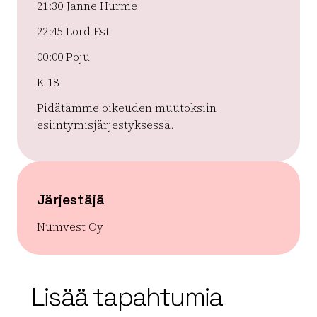
21:30 Janne Hurme
22:45 Lord Est
00:00 Poju
K-18
Pidätämme oikeuden muutoksiin
esiintymisjärjestyksessä.
Järjestäjä
Numvest Oy
| ©
Leaflet
OpenStreetMap
+
Lisää tapahtumia
−