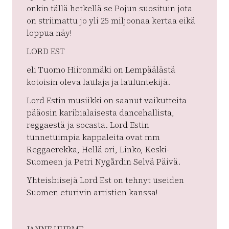
onkin tällä hetkellä se Pojun suosituin jota
on striimattu jo yli 25 miljoonaa kertaa eikä
loppua näy!
LORD EST
eli Tuomo Hiironmäki on Lempäälästä
kotoisin oleva laulaja ja lauluntekijä.
Lord Estin musiikki on saanut vaikutteita
pääosin karibialaisesta dancehallista,
reggaestä ja socasta. Lord Estin
tunnetuimpia kappaleita ovat mm
Reggaerekka, Hellä ori, Linko, Keski-
Suomeen ja Petri Nygårdin Selvä Päivä.
Yhteisbiisejä Lord Est on tehnyt useiden
Suomen eturivin artistien kanssa!