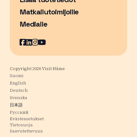
Matkailutoimijoille
Medialle
Facebook
Sivu avautuu uudessa ikkunassa
LinkedIn
Sivu avautuu uudessa ikkunassa
Instagram
Sivu avautuu uudessa ikkunass
YouTube
Sivu avautuu uudessa ikkuna
Copyright 2026 Visit Häme
Suomi
English
Deutsch
Svenska
日本語
Русский
Evästeasetukset
Tietosuoja
Saavutettavuus