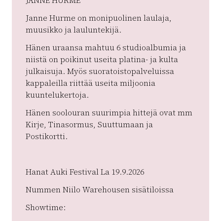
JANNE HURME
Janne Hurme on monipuolinen laulaja,
muusikko ja lauluntekijä.
Hänen uraansa mahtuu 6 studioalbumia ja
niistä on poikinut useita platina- ja kulta
julkaisuja. Myös suoratoistopalveluissa
kappaleilla riittää useita miljoonia
kuuntelukertoja.
Hänen soolouran suurimpia hittejä ovat mm
Kirje, Tinasormus, Suuttumaan ja
Postikortti.
Hanat Auki Festival La 19.9.2026
Nummen Niilo Warehousen sisätiloissa
Showtime: