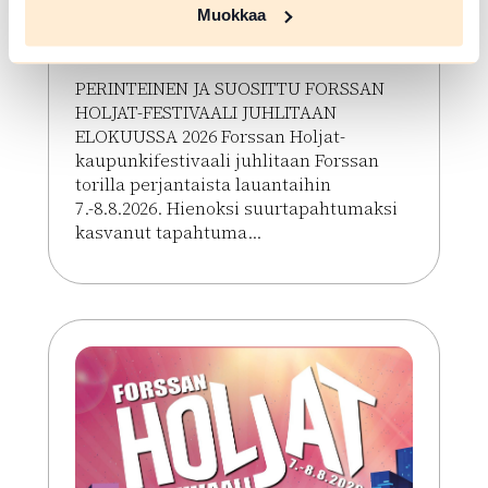
Lauantai
Muokkaa
Forssa
PERINTEINEN JA SUOSITTU FORSSAN
HOLJAT-FESTIVAALI JUHLITAAN
ELOKUUSSA 2026 Forssan Holjat-
kaupunkifestivaali juhlitaan Forssan
torilla perjantaista lauantaihin
7.-8.8.2026. Hienoksi suurtapahtumaksi
kasvanut tapahtuma...
Lue lisää tapahtumasta HOLJAT 2026: Silver VIP L