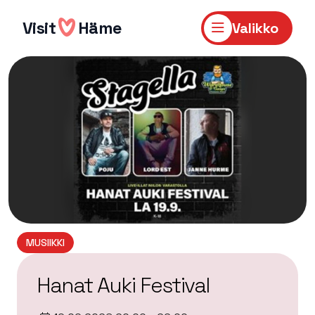
Hyppää
sisältöön
Visit
Häme
Valikko
MUSIIKKI
Hanat Auki Festival