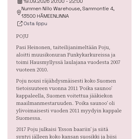
19.09.2026 20:00 - 22:00
Nummen Niilo Warehouse, Sammontie 4,
13500 HÄMEENLINNA
Osta lippu
POJU
Pasi Heinonen, taiteilijanimeltään Poju,
aloitti muusikonuran Funkykarkureissa ja
toimi Hausmyllyssä laulajana vuodesta 2007
vuoteen 2010.
Poju nousi räjähdysmäisesti koko Suomen
tietoisuuteen vuonna 2011 ’Poika saunoo’
kappaleella, Suomen voitettua jääkiekon
maailmanmestaruuden. ’Poika saunoo’ oli
ylivoimaisesti vuoden 2011 myydyin kappale
Suomessa.
2017 Poju julkaisi ’Esson baariin’ ja siitä
syntyi jälleen koko kansan suosikki ja biisi