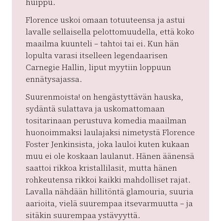
huippu.
Florence uskoi omaan totuuteensa ja astui
lavalle sellaisella pelottomuudella, että koko
maailma kuunteli – tahtoi tai ei. Kun hän
lopulta varasi itselleen legendaarisen
Carnegie Hallin, liput myytiin loppuun
ennätysajassa.
Suurenmoista! on hengästyttävän hauska,
sydäntä sulattava ja uskomattomaan
tositarinaan perustuva komedia maailman
huonoimmaksi laulajaksi nimetystä Florence
Foster Jenkinsista, joka lauloi kuten kukaan
muu ei ole koskaan laulanut. Hänen äänensä
saattoi rikkoa kristallilasit, mutta hänen
rohkeutensa rikkoi kaikki mahdolliset rajat.
Lavalla nähdään hillitöntä glamouria, suuria
aarioita, vielä suurempaa itsevarmuutta – ja
sitäkin suurempaa ystävyyttä.