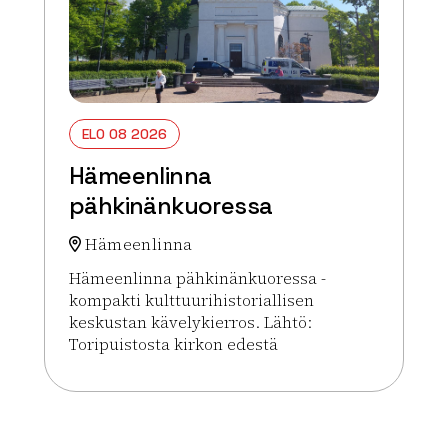
ELO 08 2026
Hämeenlinna
pähkinänkuoressa
Hämeenlinna
Hämeenlinna pähkinänkuoressa -
kompakti kulttuurihistoriallisen
keskustan kävelykierros. Lähtö:
Toripuistosta kirkon edestä
Lue lisää tapahtumasta Hämeenlinna pähkinänku