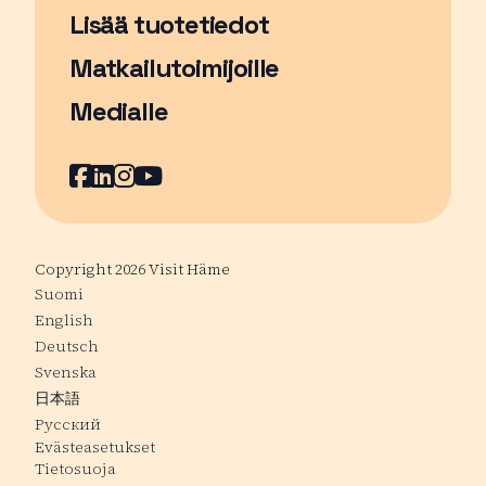
Lisää tuotetiedot
Matkailutoimijoille
Medialle
Facebook
Sivu avautuu uudessa ikkunassa
LinkedIn
Sivu avautuu uudessa ikkunassa
Instagram
Sivu avautuu uudessa ikkunass
YouTube
Sivu avautuu uudessa ikkuna
Copyright 2026 Visit Häme
Suomi
English
Deutsch
Svenska
日本語
Русский
Evästeasetukset
Tietosuoja