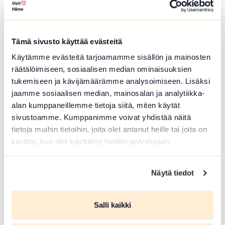
Hämeenlinna
pähkinänkuoressa
Tämä sivusto käyttää evästeitä
Hämeenlinna
Käytämme evästeitä tarjoamamme sisällön ja mainosten
Hämeenlinna pähkinänkuoressa -
räätälöimiseen, sosiaalisen median ominaisuuksien
kompakti kulttuurihistoriallisen
tukemiseen ja kävijämäärämme analysoimiseen. Lisäksi
keskustan kävelykierros. Lähtö:
jaamme sosiaalisen median, mainosalan ja analytiikka-
Toripuistosta kirkon edestä
alan kumppaneillemme tietoja siitä, miten käytät
Lue lisää tapahtumasta Hämeenlinna pähkinänku
sivustoamme. Kumppanimme voivat yhdistää näitä
tietoja muihin tietoihin, joita olet antanut heille tai joita on
kerätty, kun olet käyttänyt heidän palvelujaan.
Näytä tiedot
Salli kaikki