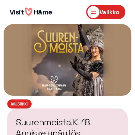
Hyppää
sisältöön
Visit
Häme
Valikko
MUSIIKKI
Suurenmoista!K-18
Anniskelunäytös