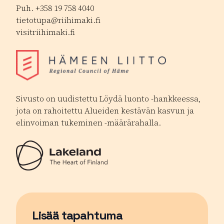
Puh. +358 19 758 4040
tietotupa@riihimaki.fi
visitriihimaki.fi
Sivusto on uudistettu Löydä luonto -hankkeessa,
jota on rahoitettu Alueiden kestävän kasvun ja
elinvoiman tukeminen -määrärahalla.
Lisää tapahtuma
Sivu avautuu uudessa ikkunassa