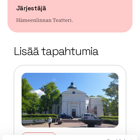
Järjestäjä
Hämeenlinnan Teatteri.
| ©
Leaflet
OpenStreetMap
+
Lisää tapahtumia
−
ELO 08 2026