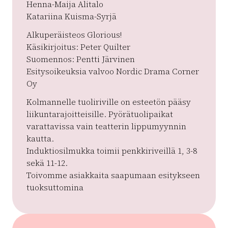
Henna-Maija Alitalo
Katariina Kuisma-Syrjä
Alkuperäisteos Glorious!
Käsikirjoitus: Peter Quilter
Suomennos: Pentti Järvinen
Esitysoikeuksia valvoo Nordic Drama Corner
Oy
Kolmannelle tuoliriville on esteetön pääsy
liikuntarajoitteisille. Pyörätuolipaikat
varattavissa vain teatterin lippumyynnin
kautta.
Induktiosilmukka toimii penkkiriveillä 1, 3-8
sekä 11-12.
Toivomme asiakkaita saapumaan esitykseen
tuoksuttomina