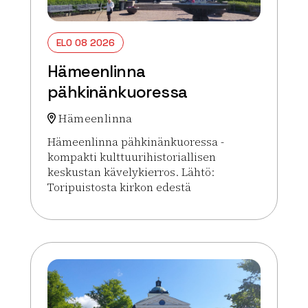
ELO 08 2026
Hämeenlinna
pähkinänkuoressa
Hämeenlinna
Hämeenlinna pähkinänkuoressa -
kompakti kulttuurihistoriallisen
keskustan kävelykierros. Lähtö:
Toripuistosta kirkon edestä
Lue lisää tapahtumasta Hämeenlinna pähkinänku