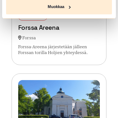
Muokkaa
ELO 08 2026
Forssa Areena
Forssa
Forssa-Areena järjestetään jälleen
Forssan torilla Holjien yhteydessä.
Lue lisää tapahtumasta Forssa Areena